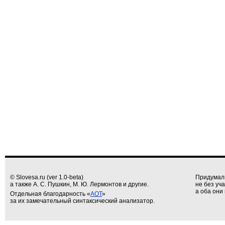
© Slovesa.ru (ver 1.0-beta)
Придумал
а также А. С. Пушкин, М. Ю. Лермонтов и другие.
не без уч
а оба они 
Отдельная благодарность «
АОТ
»
за их замечательный синтаксический анализатор.