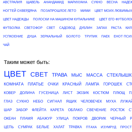
АВСТРАЛИЯ
ЩАВЕЛЬ
АНАНДАМИД
МАРИХУАНА
СУКНО
ВЕСНА
НАДЕ
НОГТЕЙ ОХВЕРДЯНА
ПОЗАПРОШЛОЕ ЛЕТО
МИМИ
ЦВЕТ МОИХ ЛЮБИМЫХ
ЦВЕТ НАДЕЖДЫ
ПОЛОСКИ НА МАШИНОМ КУПАЛЬНИКЕ
ЦВЕТ ЕГО ФУТБОЛО
ФУТБОЛКА
СВЕТОФОР
СВЕТ
САДОВОД
ДУБЛИН
ЗАПАХ
РАСТА
КИ
УСПКОЕНИЕ
ДУША
ЗЕРКАЛЬНЫЙ
БОЛОТО
ТРУПИК
ПАЕК
ЕНОТ ПСИ
ЧАЙ
Таким может быть:
ЦВЕТ
СВЕТ
ТРАВА
МЫС
МАССА
СТЕКЛЫШ
КОМНАТА
ПЛАТЬЕ
ОЧКИ
КРАСНЫЙ
ЛАМПА
ГОРОШЕК
СТ
КОВЕР
ДОЛИНА
ГУСЕНИЦА
ЛИСТ
ЗЮЗИК
КОСТЮМ
ПЛЮЩ
П
ГЛАЗ
СУКНО
НЕБО
СИГНАЛ
ЯЩИК
ЧЕЛОВЕЧЕК
МУХА
ЛУЖА
ШАР
ЗАБОР
ФЛЕЙТА
КАРЕТА
ОБЛАКО
СВЕЧЕНИЕ
РОСТОК
С
ОКЕАН
ПЛАМЯ
АБАЖУР
УЛИЦА
ПОКРОВ
ДВОРИК
ЧЕРНЫЙ
ЦЕПЬ
СУМРАК
БЕЛЫЕ
ХАЛАТ
ТРАВКА
ПТАХА
ИЗУМРУД
ПРОСТ