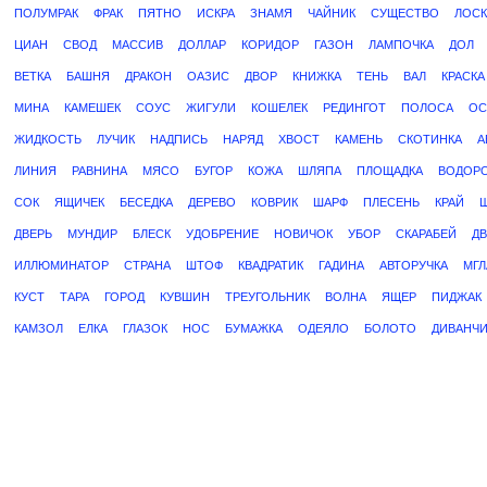
ПОЛУМРАК
ФРАК
ПЯТНО
ИСКРА
ЗНАМЯ
ЧАЙНИК
СУЩЕСТВО
ЛОСК
ЦИАН
СВОД
МАССИВ
ДОЛЛАР
КОРИДОР
ГАЗОН
ЛАМПОЧКА
ДОЛ
ВЕТКА
БАШНЯ
ДРАКОН
ОАЗИС
ДВОР
КНИЖКА
ТЕНЬ
ВАЛ
КРАСКА
МИНА
КАМЕШЕК
СОУС
ЖИГУЛИ
КОШЕЛЕК
РЕДИНГОТ
ПОЛОСА
ОС
ЖИДКОСТЬ
ЛУЧИК
НАДПИСЬ
НАРЯД
ХВОСТ
КАМЕНЬ
СКОТИНКА
А
ЛИНИЯ
РАВНИНА
МЯСО
БУГОР
КОЖА
ШЛЯПА
ПЛОЩАДКА
ВОДОР
СОК
ЯЩИЧЕК
БЕСЕДКА
ДЕРЕВО
КОВРИК
ШАРФ
ПЛЕСЕНЬ
КРАЙ
ДВЕРЬ
МУНДИР
БЛЕСК
УДОБРЕНИЕ
НОВИЧОК
УБОР
СКАРАБЕЙ
Д
ИЛЛЮМИНАТОР
СТРАНА
ШТОФ
КВАДРАТИК
ГАДИНА
АВТОРУЧКА
МГЛ
КУСТ
ТАРА
ГОРОД
КУВШИН
ТРЕУГОЛЬНИК
ВОЛНА
ЯЩЕР
ПИДЖАК
КАМЗОЛ
ЕЛКА
ГЛАЗОК
НОС
БУМАЖКА
ОДЕЯЛО
БОЛОТО
ДИВАНЧИ