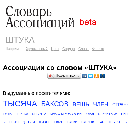
Например:
Хрустальный
,
Цвет
,
Сердце
,
Слово
,
Феникс
Ассоциации со словом «ШТУКА»
Поделиться…
Выдуманные посетителями:
ТЫСЯЧА
БАКСОВ
ВЕЩЬ
ЧЛЕН
СТРАН
ТУШКА
ШУТКА
СПАРТАК
МАКСИМ КОКОУЛИН
ЗЛАЯ
СЛУЧИТЬСЯ
ПЕР
БОЛЬШАЯ
ДЕНЬГИ
ЖИЗНЬ
ОДИН
БАБКИ
БАСКОВ
ТАК
ОБЪЕКТ
Б