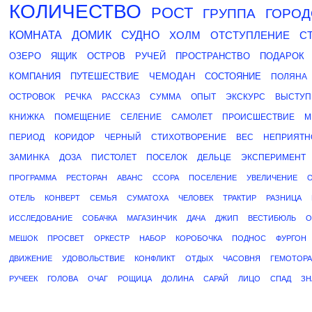
КОЛИЧЕСТВО
РОСТ
ГРУППА
ГОРОД
КОМНАТА
ДОМИК
СУДНО
ХОЛМ
ОТСТУПЛЕНИЕ
С
ОЗЕРО
ЯЩИК
ОСТРОВ
РУЧЕЙ
ПРОСТРАНСТВО
ПОДАРОК
КОМПАНИЯ
ПУТЕШЕСТВИЕ
ЧЕМОДАН
СОСТОЯНИЕ
ПОЛЯНА
ОСТРОВОК
РЕЧКА
РАССКАЗ
СУММА
ОПЫТ
ЭКСКУРС
ВЫСТУП
КНИЖКА
ПОМЕЩЕНИЕ
СЕЛЕНИЕ
САМОЛЕТ
ПРОИСШЕСТВИЕ
М
ПЕРИОД
КОРИДОР
ЧЕРНЫЙ
СТИХОТВОРЕНИЕ
ВЕС
НЕПРИЯТН
ЗАМИНКА
ДОЗА
ПИСТОЛЕТ
ПОСЕЛОК
ДЕЛЬЦЕ
ЭКСПЕРИМЕНТ
ПРОГРАММА
РЕСТОРАН
АВАНС
ССОРА
ПОСЕЛЕНИЕ
УВЕЛИЧЕНИЕ
ОТЕЛЬ
КОНВЕРТ
СЕМЬЯ
СУМАТОХА
ЧЕЛОВЕК
ТРАКТИР
РАЗНИЦА
ИССЛЕДОВАНИЕ
СОБАЧКА
МАГАЗИНЧИК
ДАЧА
ДЖИП
ВЕСТИБЮЛЬ
О
МЕШОК
ПРОСВЕТ
ОРКЕСТР
НАБОР
КОРОБОЧКА
ПОДНОС
ФУРГОН
ДВИЖЕНИЕ
УДОВОЛЬСТВИЕ
КОНФЛИКТ
ОТДЫХ
ЧАСОВНЯ
ГЕМОТОРА
РУЧЕЕК
ГОЛОВА
ОЧАГ
РОЩИЦА
ДОЛИНА
САРАЙ
ЛИЦО
СПАД
ЗН