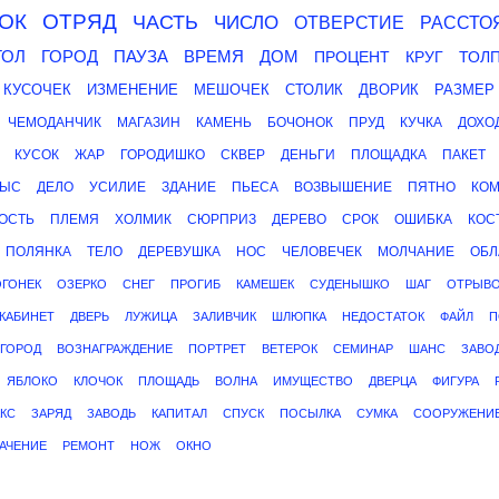
ОК
ОТРЯД
ЧАСТЬ
ЧИСЛО
ОТВЕРСТИЕ
РАССТО
ТОЛ
ГОРОД
ПАУЗА
ВРЕМЯ
ДОМ
ПРОЦЕНТ
КРУГ
ТОЛ
КУСОЧЕК
ИЗМЕНЕНИЕ
МЕШОЧЕК
СТОЛИК
ДВОРИК
РАЗМЕР
ЧЕМОДАНЧИК
МАГАЗИН
КАМЕНЬ
БОЧОНОК
ПРУД
КУЧКА
ДОХО
КУСОК
ЖАР
ГОРОДИШКО
СКВЕР
ДЕНЬГИ
ПЛОЩАДКА
ПАКЕТ
ЫС
ДЕЛО
УСИЛИЕ
ЗДАНИЕ
ПЬЕСА
ВОЗВЫШЕНИЕ
ПЯТНО
КОМ
ОСТЬ
ПЛЕМЯ
ХОЛМИК
СЮРПРИЗ
ДЕРЕВО
СРОК
ОШИБКА
КОС
ПОЛЯНКА
ТЕЛО
ДЕРЕВУШКА
НОС
ЧЕЛОВЕЧЕК
МОЛЧАНИЕ
ОБЛ
ОГОНЕК
ОЗЕРКО
СНЕГ
ПРОГИБ
КАМЕШЕК
СУДЕНЫШКО
ШАГ
ОТРЫВ
КАБИНЕТ
ДВЕРЬ
ЛУЖИЦА
ЗАЛИВЧИК
ШЛЮПКА
НЕДОСТАТОК
ФАЙЛ
П
ГОРОД
ВОЗНАГРАЖДЕНИЕ
ПОРТРЕТ
ВЕТЕРОК
СЕМИНАР
ШАНС
ЗАВО
ЯБЛОКО
КЛОЧОК
ПЛОЩАДЬ
ВОЛНА
ИМУЩЕСТВО
ДВЕРЦА
ФИГУРА
КС
ЗАРЯД
ЗАВОДЬ
КАПИТАЛ
СПУСК
ПОСЫЛКА
СУМКА
СООРУЖЕНИ
АЧЕНИЕ
РЕМОНТ
НОЖ
ОКНО