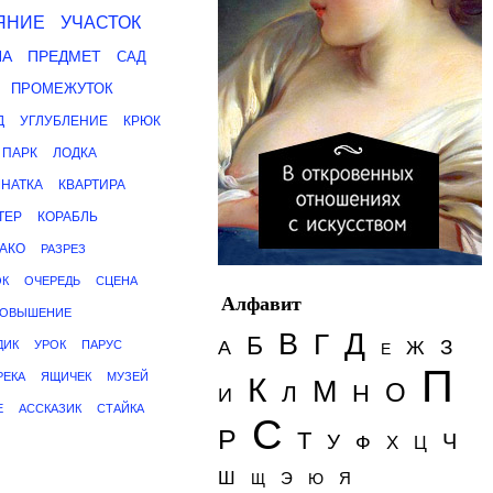
ЯНИЕ
УЧАСТОК
ПА
ПРЕДМЕТ
САД
ПРОМЕЖУТОК
Д
УГЛУБЛЕНИЕ
КРЮК
ПАРК
ЛОДКА
НАТКА
КВАРТИРА
ТЕР
КОРАБЛЬ
АКО
РАЗРЕЗ
ОК
ОЧЕРЕДЬ
СЦЕНА
Алфавит
ОВЫШЕНИЕ
Д
В
Г
Б
З
А
Ж
ДИК
УРОК
ПАРУС
Е
П
РЕКА
ЯЩИЧЕК
МУЗЕЙ
К
М
О
Н
Л
И
Е
АССКАЗИК
СТАЙКА
С
Р
Т
Ч
У
Ф
Х
Ц
Ш
Э
Я
Щ
Ю