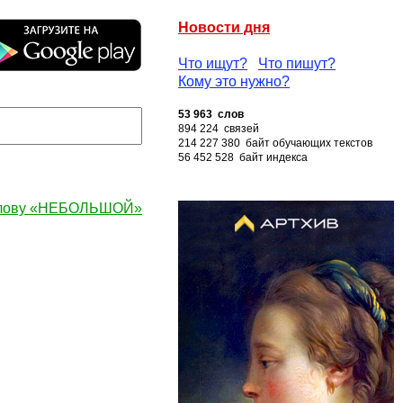
Новости дня
Что ищут?
Что пишут?
Кому это нужно?
53 963 слов
894 224 связей
214 227 380 байт обучающих текстов
56 452 528 байт индекса
слову «НЕБОЛЬШОЙ»