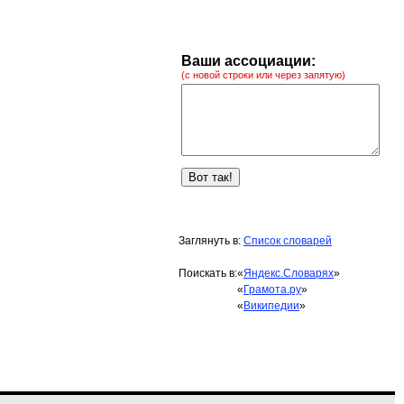
Ваши ассоциации:
(с новой строки или через запятую)
Заглянуть в:
Список словарей
Поискать в:
«
Яндекс.Словарях
»
«
Грамота.ру
»
«
Википедии
»