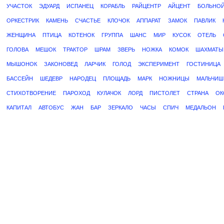
УЧАСТОК
ЭДУАРД
ИСПАНЕЦ
КОРАБЛЬ
РАЙЦЕНТР
АЙЦЕНТ
БОЛЬНО
ОРКЕСТРИК
КАМЕНЬ
СЧАСТЬЕ
КЛОЧОК
АППАРАТ
ЗАМОК
ПАВЛИК
ЖЕНЩИНА
ПТИЦА
КОТЕНОК
ГРУППА
ШАНС
МИР
КУСОК
ОТЕЛЬ
ГОЛОВА
МЕШОК
ТРАКТОР
ШРАМ
ЗВЕРЬ
НОЖКА
КОМОК
ШАХМАТЫ
МЫШОНОК
ЗАКОНОВЕД
ЛАРЧИК
ГОЛОД
ЭКСПЕРИМЕНТ
ГОСТИНИЦА
БАССЕЙН
ШЕДЕВР
НАРОДЕЦ
ПЛОЩАДЬ
МАРК
НОЖНИЦЫ
МАЛЬЧИШ
СТИХОТВОРЕНИЕ
ПАРОХОД
КУЛАЧОК
ЛОРД
ПИСТОЛЕТ
СТРАНА
ОК
КАПИТАЛ
АВТОБУС
ЖАН
БАР
ЗЕРКАЛО
ЧАСЫ
СПИЧ
МЕДАЛЬОН