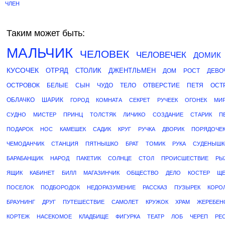
ЧЛЕН
Таким может быть:
МАЛЬЧИК
ЧЕЛОВЕК
ЧЕЛОВЕЧЕК
ДОМИК
КУСОЧЕК
ОТРЯД
СТОЛИК
ДЖЕНТЛЬМЕН
ДОМ
РОСТ
ДЕВО
ОСТРОВОК
БЕЛЫЕ
СЫН
ЧУДО
ТЕЛО
ОТВЕРСТИЕ
ПЕТЯ
ОСТ
ОБЛАЧКО
ШАРИК
ГОРОД
КОМНАТА
СЕКРЕТ
РУЧЕЕК
ОГОНЕК
МИ
СУДНО
МИСТЕР
ПРИНЦ
ТОЛСТЯК
ЛИЧИКО
СОЗДАНИЕ
СТАРИК
П
ПОДАРОК
НОС
КАМЕШЕК
САДИК
КРУГ
РУЧКА
ДВОРИК
ПОРЯДОЧЕ
ЧЕМОДАНЧИК
СТАНЦИЯ
ПЯТНЫШКО
БРАТ
ТОМИК
РУКА
СУДЕНЫШК
БАРАБАНЩИК
НАРОД
ПАКЕТИК
СОЛНЦЕ
СТОЛ
ПРОИСШЕСТВИЕ
РЫ
ЯЩИК
КАБИНЕТ
БИЛЛ
МАГАЗИНЧИК
ОБЩЕСТВО
ДЕЛО
КОСТЕР
ЩЕ
ПОСЕЛОК
ПОДБОРОДОК
НЕДОРАЗУМЕНИЕ
РАССКАЗ
ПУЗЫРЕК
КОРО
БРАУНИНГ
ДРУГ
ПУТЕШЕСТВИЕ
САМОЛЕТ
КРУЖОК
ХРАМ
ЖЕРЕБЕН
КОРТЕЖ
НАСЕКОМОЕ
КЛАДБИЩЕ
ФИГУРКА
ТЕАТР
ЛОБ
ЧЕРЕП
РЕ