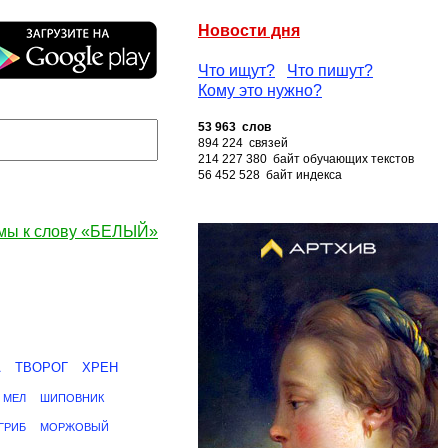
Новости дня
Что ищут?
Что пишут?
Кому это нужно?
53 963 слов
894 224 связей
214 227 380 байт обучающих текстов
56 452 528 байт индекса
мы к слову «БЕЛЫЙ»
А
ТВОРОГ
ХРЕН
МЕЛ
ШИПОВНИК
ГРИБ
МОРЖОВЫЙ