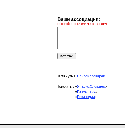
Ваши ассоциации:
(с новой строки или через запятую)
Заглянуть в:
Список словарей
Поискать в:
«
Яндекс.Словарях
»
«
Грамота.ру
»
«
Википедии
»