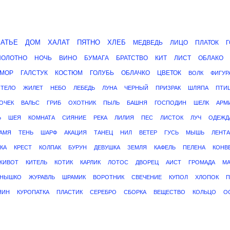
ЛАТЬЕ
ДОМ
ХАЛАТ
ПЯТНО
ХЛЕБ
МЕДВЕДЬ
ЛИЦО
ПЛАТОК
Г
ПОЛОТНО
НОЧЬ
ВИНО
БУМАГА
БРАТСТВО
КИТ
ЛИСТ
ОБЛАКО
МОР
ГАЛСТУК
КОСТЮМ
ГОЛУБЬ
ОБЛАЧКО
ЦВЕТОК
ВОЛК
ФИГУР
ТЕЛО
ЖИЛЕТ
НЕБО
ЛЕБЕДЬ
ЛУНА
ЧЕРНЫЙ
ПРИЗРАК
ШЛЯПА
ПТИ
ОЧЕК
ВАЛЬС
ГРИБ
ОХОТНИК
ПЫЛЬ
БАШНЯ
ГОСПОДИН
ШЕЛК
АРМ
Ь
ШЕЯ
КОМНАТА
СИЯНИЕ
РЕКА
ЛИЛИЯ
ПЕС
ЛИСТОК
ЛУЧ
ОДЕЖД
АМЯ
ТЕНЬ
ШАРФ
АКАЦИЯ
ТАНЕЦ
НИЛ
ВЕТЕР
ГУСЬ
МЫШЬ
ЛЕНТА
КА
КРЕСТ
КОЛПАК
БУРУН
ДЕВУШКА
ЗЕМЛЯ
КАФЕЛЬ
ПЕЛЕНА
КОНВ
ЖИВОТ
КИТЕЛЬ
КОТИК
КАРЛИК
ЛОТОС
ДВОРЕЦ
АИСТ
ГРОМАДА
М
ТНЫШКО
ЖУРАВЛЬ
ШРАМИК
ВОРОТНИК
СВЕЧЕНИЕ
КУПОЛ
ХЛОПОК
П
ЯИН
КУРОПАТКА
ПЛАСТИК
СЕРЕБРО
СБОРКА
ВЕЩЕСТВО
КОЛЬЦО
О