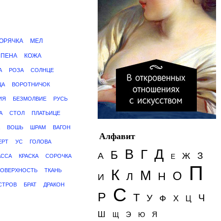
ОРЯЧКА
МЕЛ
ПЕНА
КОЖА
А
РОЗА
СОЛНЦЕ
ЦА
ВОРОТНИЧОК
ИЯ
БЕЗМОЛВИЕ
РУСЬ
А
СТОЛ
ПЛАТЬИЦЕ
ВОШЬ
ШРАМ
ВАГОН
Алфавит
ЕРТ
УС
ГОЛОВА
Д
В
Г
Б
З
А
Ж
Е
АССА
КРАСКА
СОРОЧКА
П
К
ОВЕРХНОСТЬ
ТКАНЬ
М
О
Н
Л
И
СТРОВ
БРАТ
ДРАКОН
С
Р
Т
Ч
У
Ф
Х
Ц
Ш
Э
Я
Щ
Ю