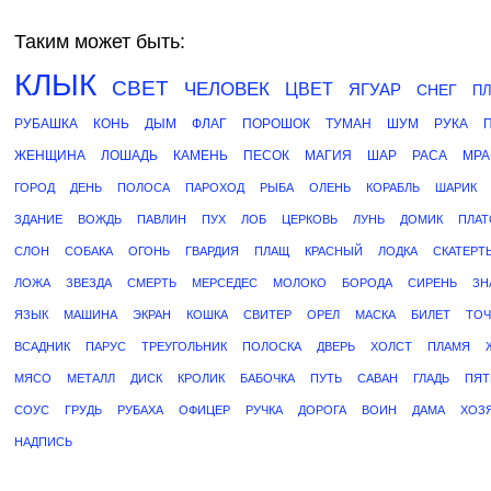
Таким может быть:
КЛЫК
СВЕТ
ЧЕЛОВЕК
ЦВЕТ
ЯГУАР
СНЕГ
П
РУБАШКА
КОНЬ
ДЫМ
ФЛАГ
ПОРОШОК
ТУМАН
ШУМ
РУКА
ЖЕНЩИНА
ЛОШАДЬ
КАМЕНЬ
ПЕСОК
МАГИЯ
ШАР
РАСА
МРА
ГОРОД
ДЕНЬ
ПОЛОСА
ПАРОХОД
РЫБА
ОЛЕНЬ
КОРАБЛЬ
ШАРИК
ЗДАНИЕ
ВОЖДЬ
ПАВЛИН
ПУХ
ЛОБ
ЦЕРКОВЬ
ЛУНЬ
ДОМИК
ПЛАТ
СЛОН
СОБАКА
ОГОНЬ
ГВАРДИЯ
ПЛАЩ
КРАСНЫЙ
ЛОДКА
СКАТЕРТ
ЛОЖА
ЗВЕЗДА
СМЕРТЬ
МЕРСЕДЕС
МОЛОКО
БОРОДА
СИРЕНЬ
ЗН
ЯЗЫК
МАШИНА
ЭКРАН
КОШКА
СВИТЕР
ОРЕЛ
МАСКА
БИЛЕТ
ТОЧ
ВСАДНИК
ПАРУС
ТРЕУГОЛЬНИК
ПОЛОСКА
ДВЕРЬ
ХОЛСТ
ПЛАМЯ
МЯСО
МЕТАЛЛ
ДИСК
КРОЛИК
БАБОЧКА
ПУТЬ
САВАН
ГЛАДЬ
ПЯ
СОУС
ГРУДЬ
РУБАХА
ОФИЦЕР
РУЧКА
ДОРОГА
ВОИН
ДАМА
ХОЗ
НАДПИСЬ