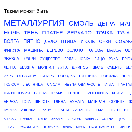
Таким может быть:
МЕТАЛЛУРГИЯ
СМОЛЬ
ДЫРА
МА
НОЧЬ
ТЕНЬ
ПЛАТЬЕ
ЗЕРКАЛО
ТОЧКА
ТУЧА
ВОЛГА
ПЯТНО
ДЕЛО
ПТИЦА
УГОЛЬ
ОЧКИ
СОБАК
ФИГУРА
МАШИНА
ДЕРЕВО
ЗОЛОТО
ГОЛОВА
МАССА
ОБ
ЗВЕЗДА
КУДРИ
СУЩЕСТВО
ГРЯЗЬ
ЮБКА
ЛИЦО
РУКА
БРЮ
ЛЕНТА
БЕЗДНА
МОЛНИЯ
ЛУНА
ДЖИНСЫ
ШАЛЬ
СМЕРТЬ
БЕ
ИКРА
ОБЕЗЬЯНА
ГИТАРА
БОРОДКА
ПЯТНИЦА
ПОВЯЗКА
ЧЕРН
ПОЛОСА
ЛЕСТНИЦА
СМОЛА
НЕБЛАГОДАРНОСТЬ
МГЛА
ПАНТА
ФИЗИОНОМИЯ
ВЕСНА
ПЛАМЯ
БЕЛЫЕ
СМОРОДИНА
КНИГА
О
БЕРЕЗА
ГОРА
ШЕРСТЬ
ГЛИНА
БУМАГА
МАТЕРИЯ
СОЛНЦЕ
Ж
КУРТКА
АФРИКА
ГРИВА
ШТАНЫ
ЗАВИСТЬ
ТЬМА
ОТВЕРСТИЕ
КРАСКА
ТРУБКА
ТОЛПА
ЗНАМЯ
ГАЛСТУК
ЗАВЕСА
СОТНЯ
ДУМА
ГЕТРЫ
КОРОБОЧКА
ПОЛОСКА
ЛУЖА
МУХА
ПРОСТРАНСТВО
ЛИНИЯ