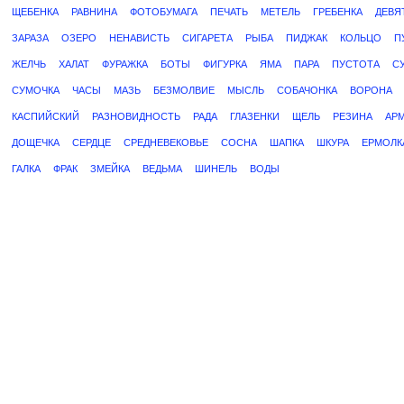
ЩЕБЕНКА
РАВНИНА
ФОТОБУМАГА
ПЕЧАТЬ
МЕТЕЛЬ
ГРЕБЕНКА
ДЕВЯ
ЗАРАЗА
ОЗЕРО
НЕНАВИСТЬ
СИГАРЕТА
РЫБА
ПИДЖАК
КОЛЬЦО
П
ЖЕЛЧЬ
ХАЛАТ
ФУРАЖКА
БОТЫ
ФИГУРКА
ЯМА
ПАРА
ПУСТОТА
С
СУМОЧКА
ЧАСЫ
МАЗЬ
БЕЗМОЛВИЕ
МЫСЛЬ
СОБАЧОНКА
ВОРОНА
КАСПИЙСКИЙ
РАЗНОВИДНОСТЬ
РАДА
ГЛАЗЕНКИ
ЩЕЛЬ
РЕЗИНА
АР
ДОЩЕЧКА
СЕРДЦЕ
СРЕДНЕВЕКОВЬЕ
СОСНА
ШАПКА
ШКУРА
ЕРМОЛК
ГАЛКА
ФРАК
ЗМЕЙКА
ВЕДЬМА
ШИНЕЛЬ
ВОДЫ