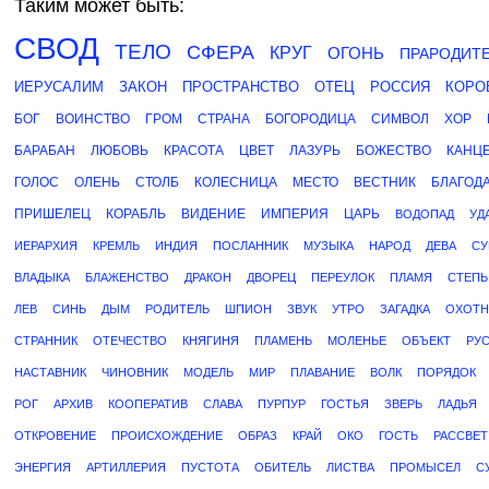
Таким может быть:
СВОД
ТЕЛО
СФЕРА
КРУГ
ОГОНЬ
ПРАРОДИТ
ИЕРУСАЛИМ
ЗАКОН
ПРОСТРАНСТВО
ОТЕЦ
РОССИЯ
КОРО
БОГ
ВОИНСТВО
ГРОМ
СТРАНА
БОГОРОДИЦА
СИМВОЛ
ХОР
БАРАБАН
ЛЮБОВЬ
КРАСОТА
ЦВЕТ
ЛАЗУРЬ
БОЖЕСТВО
КАНЦ
ГОЛОС
ОЛЕНЬ
СТОЛБ
КОЛЕСНИЦА
МЕСТО
ВЕСТНИК
БЛАГОД
ПРИШЕЛЕЦ
КОРАБЛЬ
ВИДЕНИЕ
ИМПЕРИЯ
ЦАРЬ
ВОДОПАД
УД
ИЕРАРХИЯ
КРЕМЛЬ
ИНДИЯ
ПОСЛАННИК
МУЗЫКА
НАРОД
ДЕВА
СУ
ВЛАДЫКА
БЛАЖЕНСТВО
ДРАКОН
ДВОРЕЦ
ПЕРЕУЛОК
ПЛАМЯ
СТЕПЬ
ЛЕВ
СИНЬ
ДЫМ
РОДИТЕЛЬ
ШПИОН
ЗВУК
УТРО
ЗАГАДКА
ОХОТН
СТРАННИК
ОТЕЧЕСТВО
КНЯГИНЯ
ПЛАМЕНЬ
МОЛЕНЬЕ
ОБЪЕКТ
РУ
НАСТАВНИК
ЧИНОВНИК
МОДЕЛЬ
МИР
ПЛАВАНИЕ
ВОЛК
ПОРЯДОК
РОГ
АРХИВ
КООПЕРАТИВ
СЛАВА
ПУРПУР
ГОСТЬЯ
ЗВЕРЬ
ЛАДЬЯ
ОТКРОВЕНИЕ
ПРОИСХОЖДЕНИЕ
ОБРАЗ
КРАЙ
ОКО
ГОСТЬ
РАССВЕТ
ЭНЕРГИЯ
АРТИЛЛЕРИЯ
ПУСТОТА
ОБИТЕЛЬ
ЛИСТВА
ПРОМЫСЕЛ
С