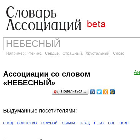
Например:
Феникс
,
Сердце
,
Страшный
,
Хрустальный
,
Слово
Ассоциации со словом
Ан
«НЕБЕСНЫЙ»
Поделиться…
Выдуманные посетителями:
СВОД
ВОИНСТВО
ГОЛУБОЙ
ОБЛАКА
ПЛАЩ
НЕБО
БОГ
ПОЛ Т