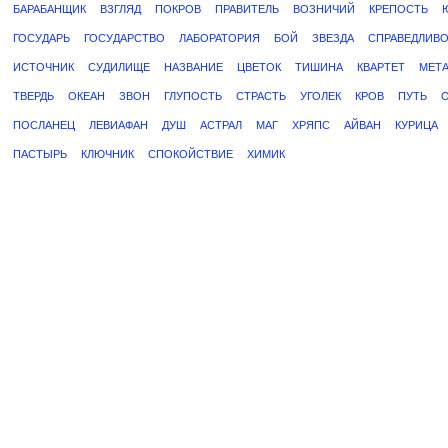
БАРАБАНЩИК
ВЗГЛЯД
ПОКРОВ
ПРАВИТЕЛЬ
ВОЗНИЧИЙ
КРЕПОСТЬ
ГОСУДАРЬ
ГОСУДАРСТВО
ЛАБОРАТОРИЯ
БОЙ
ЗВЕЗДА
СПРАВЕДЛИВ
ИСТОЧНИК
СУДИЛИЩЕ
НАЗВАНИЕ
ЦВЕТОК
ТИШИНА
КВАРТЕТ
МЕТ
ТВЕРДЬ
ОКЕАН
ЗВОН
ГЛУПОСТЬ
СТРАСТЬ
УГОЛЕК
КРОВ
ПУТЬ
ПОСЛАНЕЦ
ЛЕВИАФАН
ДУШ
АСТРАЛ
МАГ
ХРЯПС
АЙВАН
КУРИЦА
ПАСТЫРЬ
КЛЮЧНИК
СПОКОЙСТВИЕ
ХИМИК