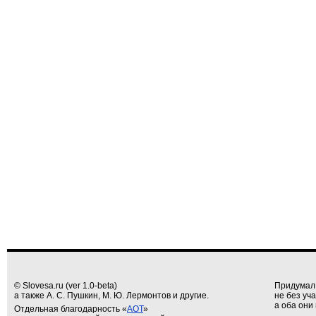
© Slovesa.ru (ver 1.0-beta)
Придумал
а также А. С. Пушкин, М. Ю. Лермонтов и другие.
не без уч
а оба они 
Отдельная благодарность «
АОТ
»