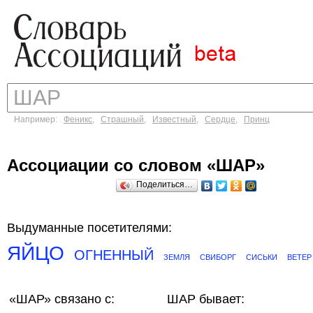
Например:
Феникс
,
Страшный
,
Известный
,
Сердце
,
Принц
Ассоциации со словом «ШАР»
Поделиться…
Выдуманные посетителями:
ЯЙЦО
ОГНЕННЫЙ
ЗЕМЛЯ
СВИБОРГ
СИСЬКИ
ВЕТЕР
«ШАР»
связано с:
ШАР бывает: