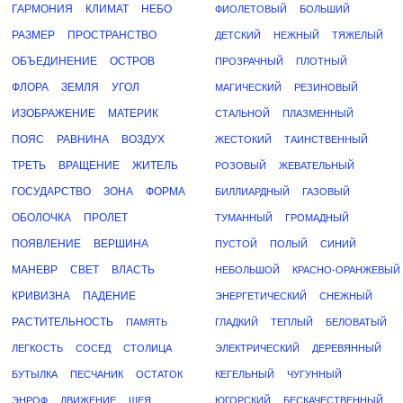
ГАРМОНИЯ
КЛИМАТ
НЕБО
ФИОЛЕТОВЫЙ
БОЛЬШИЙ
РАЗМЕР
ПРОСТРАНСТВО
ДЕТСКИЙ
НЕЖНЫЙ
ТЯЖЕЛЫЙ
ОБЪЕДИНЕНИЕ
ОСТРОВ
ПРОЗРАЧНЫЙ
ПЛОТНЫЙ
ФЛОРА
ЗЕМЛЯ
УГОЛ
МАГИЧЕСКИЙ
РЕЗИНОВЫЙ
ИЗОБРАЖЕНИЕ
МАТЕРИК
СТАЛЬНОЙ
ПЛАЗМЕННЫЙ
ПОЯС
РАВНИНА
ВОЗДУХ
ЖЕСТОКИЙ
ТАИНСТВЕННЫЙ
ТРЕТЬ
ВРАЩЕНИЕ
ЖИТЕЛЬ
РОЗОВЫЙ
ЖЕВАТЕЛЬНЫЙ
ГОСУДАРСТВО
ЗОНА
ФОРМА
БИЛЛИАРДНЫЙ
ГАЗОВЫЙ
ОБОЛОЧКА
ПРОЛЕТ
ТУМАННЫЙ
ГРОМАДНЫЙ
ПОЯВЛЕНИЕ
ВЕРШИНА
ПУСТОЙ
ПОЛЫЙ
СИНИЙ
МАНЕВР
СВЕТ
ВЛАСТЬ
НЕБОЛЬШОЙ
КРАСНО-ОРАНЖЕВЫЙ
КРИВИЗНА
ПАДЕНИЕ
ЭНЕРГЕТИЧЕСКИЙ
СНЕЖНЫЙ
РАСТИТЕЛЬНОСТЬ
ПАМЯТЬ
ГЛАДКИЙ
ТЕПЛЫЙ
БЕЛОВАТЫЙ
ЛЕГКОСТЬ
СОСЕД
СТОЛИЦА
ЭЛЕКТРИЧЕСКИЙ
ДЕРЕВЯННЫЙ
БУТЫЛКА
ПЕСЧАНИК
ОСТАТОК
КЕГЕЛЬНЫЙ
ЧУГУННЫЙ
ЭНРОФ
ДВИЖЕНИЕ
ШЕЯ
ЮГОРСКИЙ
БЕСКАЧЕСТВЕННЫЙ