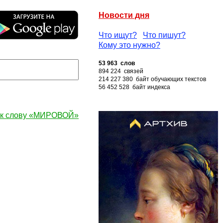
Новости дня
Что ищут?
Что пишут?
Кому это нужно?
53 963 слов
894 224 связей
214 227 380 байт обучающих текстов
56 452 528 байт индекса
 к слову «МИРОВОЙ»