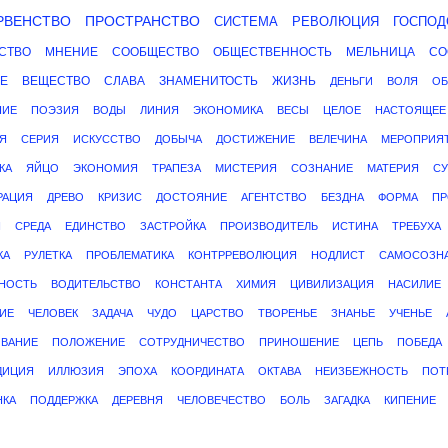
РВЕНСТВО
ПРОСТРАНСТВО
СИСТЕМА
РЕВОЛЮЦИЯ
ГОСПОД
СТВО
МНЕНИЕ
СООБЩЕСТВО
ОБЩЕСТВЕННОСТЬ
МЕЛЬНИЦА
СО
Е
ВЕЩЕСТВО
СЛАВА
ЗНАМЕНИТОСТЬ
ЖИЗНЬ
ДЕНЬГИ
ВОЛЯ
ОБ
НИЕ
ПОЭЗИЯ
ВОДЫ
ЛИНИЯ
ЭКОНОМИКА
ВЕСЫ
ЦЕЛОЕ
НАСТОЯЩЕЕ
Я
СЕРИЯ
ИСКУССТВО
ДОБЫЧА
ДОСТИЖЕНИЕ
ВЕЛЕЧИНА
МЕРОПРИЯ
КА
ЯЙЦО
ЭКОНОМИЯ
ТРАПЕЗА
МИСТЕРИЯ
СОЗНАНИЕ
МАТЕРИЯ
С
РАЦИЯ
ДРЕВО
КРИЗИС
ДОСТОЯНИЕ
АГЕНТСТВО
БЕЗДНА
ФОРМА
ПР
Я
СРЕДА
ЕДИНСТВО
ЗАСТРОЙКА
ПРОИЗВОДИТЕЛЬ
ИСТИНА
ТРЕБУХА
КА
РУЛЕТКА
ПРОБЛЕМАТИКА
КОНТРРЕВОЛЮЦИЯ
НОДЛИСТ
САМОСОЗН
НОСТЬ
ВОДИТЕЛЬСТВО
КОНСТАНТА
ХИМИЯ
ЦИВИЛИЗАЦИЯ
НАСИЛИЕ
ИЕ
ЧЕЛОВЕК
ЗАДАЧА
ЧУДО
ЦАРСТВО
ТВОРЕНЬЕ
ЗНАНЬЕ
УЧЕНЬЕ
ВАНИЕ
ПОЛОЖЕНИЕ
СОТРУДНИЧЕСТВО
ПРИНОШЕНИЕ
ЦЕПЬ
ПОБЕДА
ДИЦИЯ
ИЛЛЮЗИЯ
ЭПОХА
КООРДИНАТА
ОКТАВА
НЕИЗБЕЖНОСТЬ
ПОТ
НКА
ПОДДЕРЖКА
ДЕРЕВНЯ
ЧЕЛОВЕЧЕСТВО
БОЛЬ
ЗАГАДКА
КИПЕНИЕ