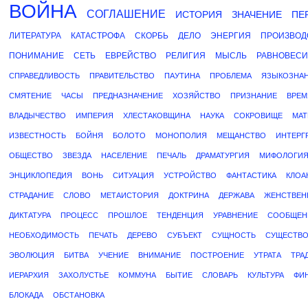
ВОЙНА
СОГЛАШЕНИЕ
ИСТОРИЯ
ЗНАЧЕНИЕ
ПЕ
ЛИТЕРАТУРА
КАТАСТРОФА
СКОРБЬ
ДЕЛО
ЭНЕРГИЯ
ПРОИЗВОД
ПОНИМАНИЕ
СЕТЬ
ЕВРЕЙСТВО
РЕЛИГИЯ
МЫСЛЬ
РАВНОВЕСИ
СПРАВЕДЛИВОСТЬ
ПРАВИТЕЛЬСТВО
ПАУТИНА
ПРОБЛЕМА
ЯЗЫКОЗНА
СМЯТЕНИЕ
ЧАСЫ
ПРЕДНАЗНАЧЕНИЕ
ХОЗЯЙСТВО
ПРИЗНАНИЕ
ВРЕМ
ВЛАДЫЧЕСТВО
ИМПЕРИЯ
ХЛЕСТАКОВЩИНА
НАУКА
СОКРОВИЩЕ
МАТ
ИЗВЕСТНОСТЬ
БОЙНЯ
БОЛОТО
МОНОПОЛИЯ
МЕЩАНСТВО
ИНТЕРГ
ОБЩЕСТВО
ЗВЕЗДА
НАСЕЛЕНИЕ
ПЕЧАЛЬ
ДРАМАТУРГИЯ
МИФОЛОГИ
ЭНЦИКЛОПЕДИЯ
ВОНЬ
СИТУАЦИЯ
УСТРОЙСТВО
ФАНТАСТИКА
КЛОА
СТРАДАНИЕ
СЛОВО
МЕТАИСТОРИЯ
ДОКТРИНА
ДЕРЖАВА
ЖЕНСТВЕН
ДИКТАТУРА
ПРОЦЕСС
ПРОШЛОЕ
ТЕНДЕНЦИЯ
УРАВНЕНИЕ
СООБЩЕН
НЕОБХОДИМОСТЬ
ПЕЧАТЬ
ДЕРЕВО
СУБЪЕКТ
СУЩНОСТЬ
СУЩЕСТВО
ЭВОЛЮЦИЯ
БИТВА
УЧЕНИЕ
ВНИМАНИЕ
ПОСТРОЕНИЕ
УТРАТА
ТРА
ИЕРАРХИЯ
ЗАХОЛУСТЬЕ
КОММУНА
БЫТИЕ
СЛОВАРЬ
КУЛЬТУРА
ФИ
БЛОКАДА
ОБСТАНОВКА