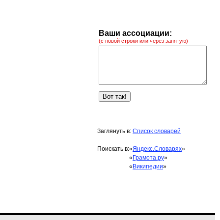
Ваши ассоциации:
(с новой строки или через запятую)
Заглянуть в:
Список словарей
Поискать в:
«
Яндекс.Словарях
»
«
Грамота.ру
»
«
Википедии
»