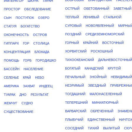
БОБРОВЫЙ
БЛАГОДАТНЫЙ
НАСЕЛЕ
ИМПЕРАТОР
ШКУРА
ТИРАН
ОСТРЫЙ
ОБЕТОВАННЫЙ
ЗАВЕТНЫЙ
ПРОСТОР
ОБСЛЕДОВАНИЕ
ТЕПЛЫЙ
ЛЕНИВЫЙ
СТАЛЬНОЙ
СЫН
ПОСТУПОК
ОЗЕРО
СУРОВЫЙ
НОВОЯВЛЕННЫЙ
МИРНЫ
СТАТУЯ
БОГАТСТВО
ПОЗДНИЙ
СРЕДИЗЕМНОМОРСКИЙ
ОКОНЕЧНОСТЬ
ОСТРОВ
ГОРНЫЙ
КРАЙНИЙ
ВОСТОЧНЫЙ
ГИППАРХ
ГОР
СТОЛИЦА
ХОРВАТСКИЙ
РОСКОШНЫЙ
КОНЦЕНТРАЦИЯ
БЛОКАДА
ТИХООКЕАНСКИЙ
ДАЛЬНЕВОСТОЧНЫ
ПОМОЩЬ
ГОРБ
ГОРОДИШКО
БОГАТЫЙ
КАНАДСКИЙ
КРУТОЙ
БАССЕЙН
НАСЕЛЕНИЕ
ПЕЧАЛЬНЫЙ
ЗНОЙНЫЙ
НЕВИДИМЫЙ
СЕЛЕНЬЕ
КРАЙ
НЕБО
НЕЗРИМЫЙ
ЗВЕЗДНЫЙ
ПРИБРЕЖНЫ
АМЕРИКА
ЗАХВАТ
ИНДЕЕЦ
ТОГДАШНИЙ
МАЛОНАСЕЛЕННЫЙ
ТУАРАК
ДНО
РЕЗУЛЬТАТ
ТЕПЕРЕШНИЙ
МИНИАТЮРНЫЙ
ЖЕМЧУГ
СУДНО
ВАРВАРСКИЙ
ОБРЕЧЕННЫЙ
ЗНАМЕН
СУЩЕСТВОВАНИЕ
ПЛЫВУЧИЙ
ЕДИНСТВЕННЫЙ
НИЧТО
СОСЕДНИЙ
ТИХИЙ
ВЫЛИТЫЙ
СКУ