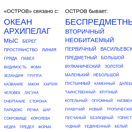
«ОСТРОВ»
связано с:
ОСТРОВ бывает:
ОКЕАН
БЕСПРЕДМЕТН
АРХИПЕЛАГ
ВТОРИЧНЫЙ
НЕОБИТАЕМЫЙ
МЫС
БЕРЕГ
ПЕРВИЧНЫЙ
ВАСИЛЬЕВС
ПРОСТРАНСТВО
ЛИНИЯ
ПРЕДМЕТНЫЙ
БОЛЬШОЙ
ГРЯДА
ПАВЕЛ
ВУЛКАНИЧЕСКИЙ
ЗОЛОТОЙ
ВИДИМОСТЬ
ФОМА
МАЛЕНЬКИЙ
НЕБОЛЬШОЙ
ЗЕЛАНДИЯ
ГРУППА
ПУСТЫННЫЙ
КАМЕННЫЙ
ДАЛЕК
НАЗВАНИЕ
ЗАКОН
ХАРТИЯ
ТАИНСТВЕННЫЙ
КРУПНЫЙ
ЧЕЛОВЕК
ЛАГУНА
КОТЕЛЬНЫЙ
ОГРОМНЫЙ
НИЗМЕ
ОЧЕРТАНИЕ
СТОРОНА
ПЛАВУЧИЙ
НОВЫЙ
ТРОПИЧЕСКИ
ПАРАДОКС
РЕЧКА
ШАР
ПЕСЧАНЫЙ
БЕЗЛЮДНЫЙ
ГОРИС
СОКРОВИЩЕ
КОРОЛЕВА
ЧУДНЫЙ
УЕДИНЕННЫЙ
БЕЛЫЙ
НЕДРА
ПРЕДЕЛ
ФОРМА