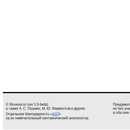
© Slovesa.ru (ver 1.0-beta)
Придумал
а также А. С. Пушкин, М. Ю. Лермонтов и другие.
не без уч
а оба они 
Отдельная благодарность «
АОТ
»
за их замечательный синтаксический анализатор.