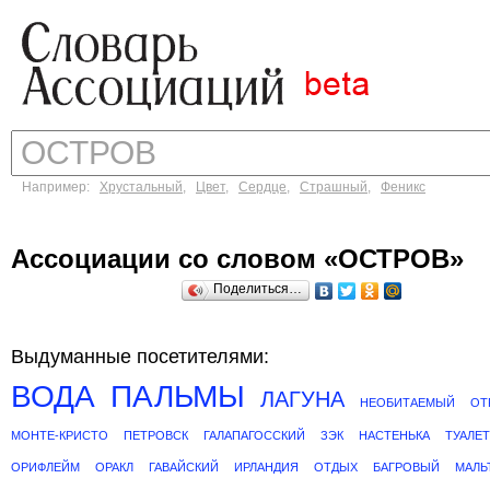
Например:
Хрустальный
,
Цвет
,
Сердце
,
Страшный
,
Феникс
Ассоциации со словом «ОСТРОВ»
Поделиться…
Выдуманные посетителями:
ВОДА
ПАЛЬМЫ
ЛАГУНА
НЕОБИТАЕМЫЙ
ОТ
МОНТЕ-КРИСТО
ПЕТРОВСК
ГАЛАПАГОССКИЙ
ЗЭК
НАСТЕНЬКА
ТУАЛЕТ
ОРИФЛЕЙМ
ОРАКЛ
ГАВАЙСКИЙ
ИРЛАНДИЯ
ОТДЫХ
БАГРОВЫЙ
МАЛЬ