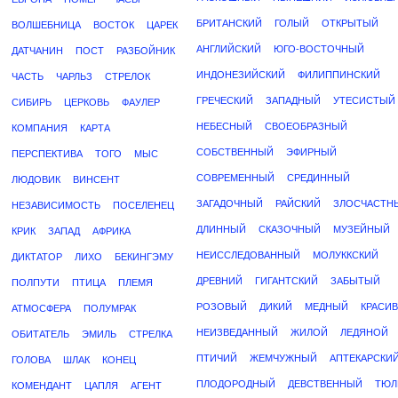
БРИТАНСКИЙ
ГОЛЫЙ
ОТКРЫТЫЙ
ВОЛШЕБНИЦА
ВОСТОК
ЦАРЕК
АНГЛИЙСКИЙ
ЮГО-ВОСТОЧНЫЙ
ДАТЧАНИН
ПОСТ
РАЗБОЙНИК
ИНДОНЕЗИЙСКИЙ
ФИЛИППИНСКИЙ
ЧАСТЬ
ЧАРЛЬЗ
СТРЕЛОК
ГРЕЧЕСКИЙ
ЗАПАДНЫЙ
УТЕСИСТЫЙ
СИБИРЬ
ЦЕРКОВЬ
ФАУЛЕР
НЕБЕСНЫЙ
СВОЕОБРАЗНЫЙ
КОМПАНИЯ
КАРТА
СОБСТВЕННЫЙ
ЭФИРНЫЙ
ПЕРСПЕКТИВА
ТОГО
МЫС
СОВРЕМЕННЫЙ
СРЕДИННЫЙ
ЛЮДОВИК
ВИНСЕНТ
ЗАГАДОЧНЫЙ
РАЙСКИЙ
ЗЛОСЧАСТН
НЕЗАВИСИМОСТЬ
ПОСЕЛЕНЕЦ
ДЛИННЫЙ
СКАЗОЧНЫЙ
МУЗЕЙНЫЙ
КРИК
ЗАПАД
АФРИКА
НЕИССЛЕДОВАННЫЙ
МОЛУККСКИЙ
ДИКТАТОР
ЛИХО
БЕКИНГЭМУ
ДРЕВНИЙ
ГИГАНТСКИЙ
ЗАБЫТЫЙ
ПОЛПУТИ
ПТИЦА
ПЛЕМЯ
РОЗОВЫЙ
ДИКИЙ
МЕДНЫЙ
КРАСИ
АТМОСФЕРА
ПОЛУМРАК
НЕИЗВЕДАННЫЙ
ЖИЛОЙ
ЛЕДЯНОЙ
ОБИТАТЕЛЬ
ЭМИЛЬ
СТРЕЛКА
ПТИЧИЙ
ЖЕМЧУЖНЫЙ
АПТЕКАРСКИ
ГОЛОВА
ШЛАК
КОНЕЦ
ПЛОДОРОДНЫЙ
ДЕВСТВЕННЫЙ
ТЮЛ
КОМЕНДАНТ
ЦАПЛЯ
АГЕНТ