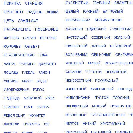
СКАЛИСТЫЙ
ГЛАВНЫЙ
БЛАЖЕНН
ПОКУПКА
СТАНЦИЯ
ЦЕЛЫЙ
ЮЖНЫЙ
БАГРОВЫЙ
ПРОСПЕКТ
ЛАДОНЬ
ЛОДКА
КОРАЛЛОВЫЙ
БЕЗЫМЯННЫЙ
ЦЕПЬ
ЛАНДШАФТ
ЛОСИНЫЙ
ОДИНОКИЙ
СОЛНЕЧНЫЙ
НАПРАВЛЕНИЕ
ПОБЕРЕЖЬЕ
НАСТОЯЩИЙ
СЕВЕРНЫЙ
ЗЕЛЕНЫЙ
ЖИТЕЛЬ
ВРЕМЯ
ВЕТЕРАН
СВЯЩЕННЫЙ
ДИВНЫЙ
НЕВЕДОМЫЙ
КОРОЛЕВ
ОБЪЕКТ
ВОЛШЕБНЫЙ
ОБШИРНЫЙ
ОБИТАЕМ
ПЕРЕДВИЖЕНИЕ
ГОРА
ЧУДЕСНЫЙ
МИЛЫЙ
ИСКУССТВЕННЫ
ЖАТВА
ТУЗЕМЕЦ
ДОКУМЕНТ
СОБАЧИЙ
ГРЯЗНЫЙ
ПРОКЛЯТЫЙ
ЛОШАДЬ
ГИБЕЛЬ
РАЙОН
НЕИЗВЕСТНЫЙ
ИЗУМРУДНЫЙ
УЩЕЛИЕ
АХИЛЛ
ВОДЫ
ИЗВЕСТНЫЙ
КАМЕНИСТЫЙ
ПОСЛЕД
ИЗОБРАЖЕНИЕ
ГОРОХ
ЖИВОПИСНЫЙ
ПУСТОЙ
ПЛОСКИЙ
НАДЕЖДА
МАВРИКИЙ
ЯХТА
ПРЕКРАСНЫЙ
РОДНОЙ
ПОКИНУТЫЙ
ПЛАНШЕТ
ПОЛЕ
ПОЧВА
РАВНИННЫЙ
ГУСТОНАСЕЛЕННЫЙ
Р
РЕВОЛЮЦИЯ
КОМИТЕТ
ЧЕРТОВ
НИЗКИЙ
ХРУСТАЛЬНЫЙ
ДЖУНГЛИ
НОВОСТЬ
ЮГ
РАСКОШНЫЙ
НЫНЕШНИЙ
ИЗЛЮБЛЕ
ЕВРОПА
НОМЕР
ЧАСЫ