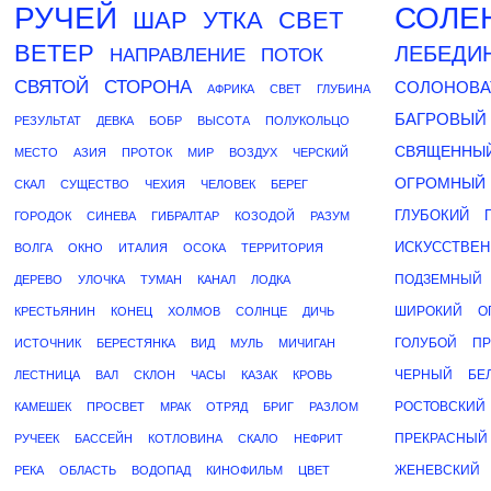
РУЧЕЙ
СОЛЕ
ШАР
УТКА
СВЕТ
ВЕТЕР
ЛЕБЕДИ
НАПРАВЛЕНИЕ
ПОТОК
СВЯТОЙ
СТОРОНА
СОЛОНОВА
АФРИКА
СВЕТ
ГЛУБИНА
БАГРОВЫЙ
РЕЗУЛЬТАТ
ДЕВКА
БОБР
ВЫСОТА
ПОЛУКОЛЬЦО
СВЯЩЕННЫ
МЕСТО
АЗИЯ
ПРОТОК
МИР
ВОЗДУХ
ЧЕРСКИЙ
ОГРОМНЫЙ
СКАЛ
СУЩЕСТВО
ЧЕХИЯ
ЧЕЛОВЕК
БЕРЕГ
ГЛУБОКИЙ
ГОРОДОК
СИНЕВА
ГИБРАЛТАР
КОЗОДОЙ
РАЗУМ
ИСКУССТВЕ
ВОЛГА
ОКНО
ИТАЛИЯ
ОСОКА
ТЕРРИТОРИЯ
ПОДЗЕМНЫЙ
ДЕРЕВО
УЛОЧКА
ТУМАН
КАНАЛ
ЛОДКА
ШИРОКИЙ
О
КРЕСТЬЯНИН
КОНЕЦ
ХОЛМОВ
СОЛНЦЕ
ДИЧЬ
ГОЛУБОЙ
ПР
ИСТОЧНИК
БЕРЕСТЯНКА
ВИД
МУЛЬ
МИЧИГАН
ЧЕРНЫЙ
БЕ
ЛЕСТНИЦА
ВАЛ
СКЛОН
ЧАСЫ
КАЗАК
КРОВЬ
РОСТОВСКИЙ
КАМЕШЕК
ПРОСВЕТ
МРАК
ОТРЯД
БРИГ
РАЗЛОМ
ПРЕКРАСНЫЙ
РУЧЕЕК
БАССЕЙН
КОТЛОВИНА
СКАЛО
НЕФРИТ
ЖЕНЕВСКИЙ
РЕКА
ОБЛАСТЬ
ВОДОПАД
КИНОФИЛЬМ
ЦВЕТ