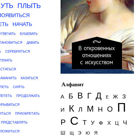
УТЬ
ПЛЫТЬ
ПОЯВИТЬСЯ
ЕТЬ
НАЧАТЬ
ОТВЕЧАТЬ
БУШЕВАТЬ
ТАНОВИТЬСЯ
ДАВАТЬ
Ь
СЕРЕБРИТЬСЯ
ТЕКАТЬ
СТАТЬСЯ
ЗАМАНИТЬ
КАЗАТЬСЯ
Алфавит
ПЕТЬ
СИЯТЬ
Д
В
Г
Б
З
А
Ж
ЛЕТЕТЬ
ПРОДОЛЖАТЬ
Е
П
КРЫВАТЬСЯ
К
М
О
Н
Л
И
ИТЬСЯ
ПРИОБРЕТАТЬ
С
Р
Т
Ч
У
Ф
Х
ПРЕДСТАВЛЯТЬ
Ц
ОЛОЖИТЬСЯ
Ш
Э
Я
Щ
Ю