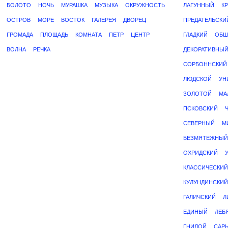
БОЛОТО
НОЧЬ
МУРАШКА
МУЗЫКА
ОКРУЖНОСТЬ
ЛАГУННЫЙ
К
ОСТРОВ
МОРЕ
ВОСТОК
ГАЛЕРЕЯ
ДВОРЕЦ
ПРЕДАТЕЛЬСКИ
ГРОМАДА
ПЛОЩАДЬ
КОМНАТА
ПЕТР
ЦЕНТР
ГЛАДКИЙ
ОБШ
ВОЛНА
РЕЧКА
ДЕКОРАТИВНЫ
СОРБОННСКИЙ
ЛЮДСКОЙ
УН
ЗОЛОТОЙ
МА
ПСКОВСКИЙ
СЕВЕРНЫЙ
М
БЕЗМЯТЕЖНЫЙ
ОХРИДСКИЙ
КЛАССИЧЕСКИЙ
КУЛУНДИНСКИЙ
ГАЛИЧСКИЙ
Л
ЕДИНЫЙ
ЛЕБ
ГНИЛОЙ
САР