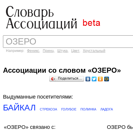
Например:
Феникс
,
Принц
,
Штука
,
Цвет
,
Хрустальный
Ассоциации со словом «ОЗЕРО»
Поделиться…
Выдуманные посетителями:
БАЙКАЛ
СТРЕКОЗА
ГОЛУБОЕ
ПОЛИНКА
ЛАДОГА
«ОЗЕРО»
связано с:
ОЗЕРО бы