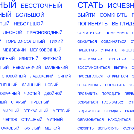
НЫЙ
СТАТЬ
ИСЧЕЗН
БЕССТОЧНЫЙ
НЫЙ
БОЛЬШОЙ
ВЫЙТИ
СОМКНУТЬ
ПОГИБНУТЬ
ВЫГЛЯД
ТЫЙ
НЕБОЛЬШОЙ
ЛЕСНОЙ
ПРЕСНОВОДНЫЙ
СОКРАТИТЬСЯ
ПОМЕРКНУТЬ
Й
ГОРЬКО-СОЛЕНЫЙ
ТИХИЙ
ОКАЗАТЬСЯ
СОЕДИНЯТЬСЯ
С
МЕДВЕЖИЙ
МЕЛКОВОДНЫЙ
ПРЕДСТАТЬ
УТРАТИТЬ
КИШЕТ
ГОРНЫЙ
ИЛИСТЫЙ
ВЕРХНИЙ
РАССТИЛАТЬСЯ
ВЕРНУТЬСЯ
С
ННЫЙ
НЕВОЛЬНИЧИЙ
МАЛЕНЬКИЙ
ВОССТАНОВИТЬСЯ
ВЫТЕЧЬ
О
СПОКОЙНЫЙ
ЛАДОЖСКИЙ
СИНИЙ
ПРОСЫПАТЬСЯ
ОТКРЫТЬСЯ
ГНЕННЫЙ
ДЛИННЫЙ
НОВЫЙ
ОТТАЛКИВАТЬ
ПОГЛОТИТЬ
УС
ОЗРАЧНЫЙ
ЧИСТЫЙ
ДВОЙНОЙ
ПРОВАЛИТЬ
ПОРОДИТЬ
ПЕРЕ
ЛЫЙ
СТАРЫЙ
ПРЕСНЫЙ
ВСКРЫТЬСЯ
НАЗЫВАТЬСЯ
ОТ
МИРНЫЙ
ЗЕРКАЛЬНЫЙ
МЕРТВЫЙ
ВЗДЫБИТЬСЯ
СТРАДАТЬ
РАЗЛ
ЧЕРТОВ
СТРАШНЫЙ
МУТНЫЙ
ОБРАЗОВАТЬСЯ
НАХОДИТЬСЯ
ОЧКОВЫЙ
КРУГЛЫЙ
МЕЛКИЙ
СЛУЖИТЬ
ВСПЫХНУТЬ
РАСП