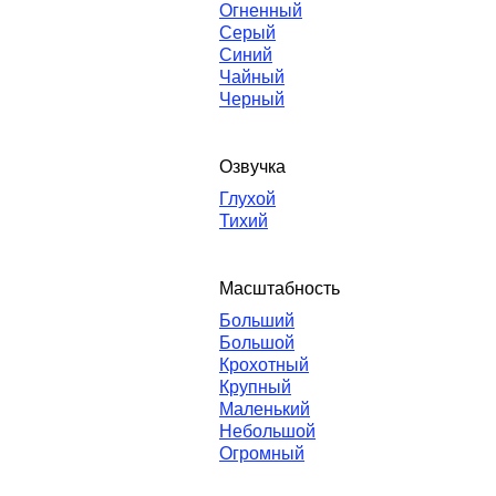
Огненный
Серый
Синий
Чайный
Черный
Озвучка
Глухой
Тихий
Масштабность
Больший
Большой
Крохотный
Крупный
Маленький
Небольшой
Огромный