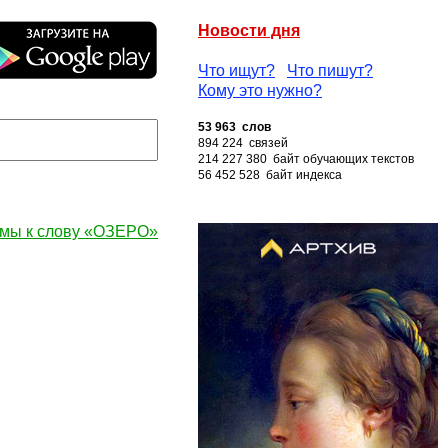
Новости дня
Что ищут?
Что пишут?
Кому это нужно?
53 963 слов
894 224 связей
214 227 380 байт обучающих текстов
56 452 528 байт индекса
мы к слову «ОЗЕРО»