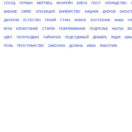
СОСЕД
ПУПКИН
МЕРТВЕЦ
ЖОХРЕЙН
БЛЕСК
ПОСТ
ЗЛОРАДСТВО
БИЕНИЕ
ОВРАГ
ОПОЗИЦИЯ
ВАРВАРСТВО
ХИЩНИК
ДУБРОВ
ЗАПУС
ДЖУНГЛИ
ЕСТЕСТВО
ГЕНИЙ
СТРАХ
КОМОК
ЗООТЕХНИК
ЖАБА
УЛ
МГЛА
КЛОКОТАНИЕ
СТАРИК
ПОБРЯКИВАНИЕ
ПОДПОЛЬЕ
НЫТЬЕ
В
ЦВЕТ
ПОЛУПОДВАЛ
ТАЙНИЧОК
ПОДСУДИМЫЙ
ДЕКАБРЬ
ЯЩИК
ШКА
ПОЛЬ
ПРОСТРАНСТВО
ЗАКОУЛОК
ДОЛИНА
ИВАН
РАБОТНИК