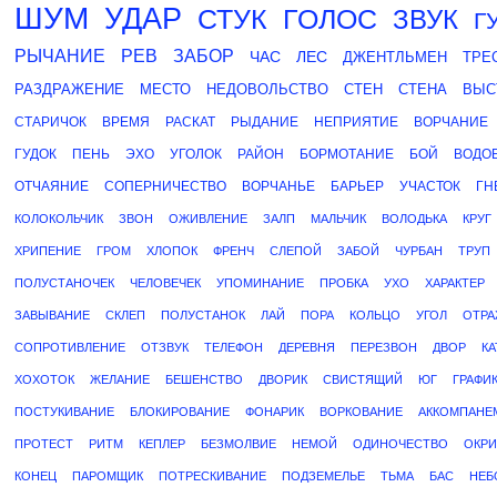
ШУМ
УДАР
СТУК
ГОЛОС
ЗВУК
Г
РЫЧАНИЕ
РЕВ
ЗАБОР
ЧАС
ЛЕС
ДЖЕНТЛЬМЕН
ТРЕ
РАЗДРАЖЕНИЕ
МЕСТО
НЕДОВОЛЬСТВО
СТЕН
СТЕНА
ВЫС
СТАРИЧОК
ВРЕМЯ
РАСКАТ
РЫДАНИЕ
НЕПРИЯТИЕ
ВОРЧАНИЕ
ГУДОК
ПЕНЬ
ЭХО
УГОЛОК
РАЙОН
БОРМОТАНИЕ
БОЙ
ВОДО
ОТЧАЯНИЕ
СОПЕРНИЧЕСТВО
ВОРЧАНЬЕ
БАРЬЕР
УЧАСТОК
ГН
КОЛОКОЛЬЧИК
ЗВОН
ОЖИВЛЕНИЕ
ЗАЛП
МАЛЬЧИК
ВОЛОДЬКА
КРУГ
ХРИПЕНИЕ
ГРОМ
ХЛОПОК
ФРЕНЧ
СЛЕПОЙ
ЗАБОЙ
ЧУРБАН
ТРУП
ПОЛУСТАНОЧЕК
ЧЕЛОВЕЧЕК
УПОМИНАНИЕ
ПРОБКА
УХО
ХАРАКТЕР
ЗАВЫВАНИЕ
СКЛЕП
ПОЛУСТАНОК
ЛАЙ
ПОРА
КОЛЬЦО
УГОЛ
ОТРА
СОПРОТИВЛЕНИЕ
ОТЗВУК
ТЕЛЕФОН
ДЕРЕВНЯ
ПЕРЕЗВОН
ДВОР
К
ХОХОТОК
ЖЕЛАНИЕ
БЕШЕНСТВО
ДВОРИК
СВИСТЯЩИЙ
ЮГ
ГРАФИ
ПОСТУКИВАНИЕ
БЛОКИРОВАНИЕ
ФОНАРИК
ВОРКОВАНИЕ
АККОМПАНЕ
ПРОТЕСТ
РИТМ
КЕПЛЕР
БЕЗМОЛВИЕ
НЕМОЙ
ОДИНОЧЕСТВО
ОКРИ
КОНЕЦ
ПАРОМЩИК
ПОТРЕСКИВАНИЕ
ПОДЗЕМЕЛЬЕ
ТЬМА
БАС
НЕБ