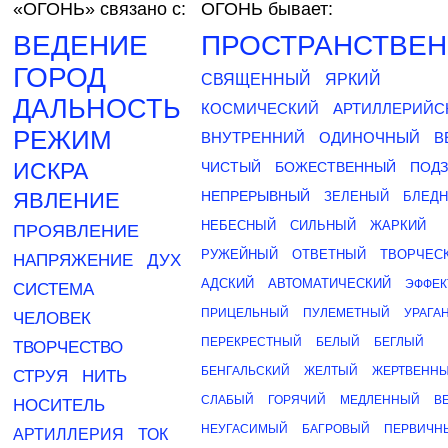
«ОГОНЬ»
связано с:
ОГОНЬ бывает:
ВЕДЕНИЕ
ПРОСТРАНСТВЕ
ГОРОД
СВЯЩЕННЫЙ
ЯРКИЙ
ДАЛЬНОСТЬ
КОСМИЧЕСКИЙ
АРТИЛЛЕРИЙС
РЕЖИМ
ВНУТРЕННИЙ
ОДИНОЧНЫЙ
В
ИСКРА
ЧИСТЫЙ
БОЖЕСТВЕННЫЙ
ПОД
ЯВЛЕНИЕ
НЕПРЕРЫВНЫЙ
ЗЕЛЕНЫЙ
БЛЕД
НЕБЕСНЫЙ
СИЛЬНЫЙ
ЖАРКИЙ
ПРОЯВЛЕНИЕ
РУЖЕЙНЫЙ
ОТВЕТНЫЙ
ТВОРЧЕС
НАПРЯЖЕНИЕ
ДУХ
АДСКИЙ
АВТОМАТИЧЕСКИЙ
ЭФФЕ
СИСТЕМА
ПРИЦЕЛЬНЫЙ
ПУЛЕМЕТНЫЙ
УРАГА
ЧЕЛОВЕК
ПЕРЕКРЕСТНЫЙ
БЕЛЫЙ
БЕГЛЫЙ
ТВОРЧЕСТВО
БЕНГАЛЬСКИЙ
ЖЕЛТЫЙ
ЖЕРТВЕНН
СТРУЯ
НИТЬ
СЛАБЫЙ
ГОРЯЧИЙ
МЕДЛЕННЫЙ
В
НОСИТЕЛЬ
НЕУГАСИМЫЙ
БАГРОВЫЙ
ПЕРВИЧН
АРТИЛЛЕРИЯ
ТОК