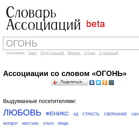
Например:
Цвет
,
Хрустальный
,
Феникс
,
Слово
,
Страшный
Ассоциации со словом «ОГОНЬ»
Поделиться…
Выдуманные посетителями:
ЛЮБОВЬ
ФЕНИКС
АД
СТРАСТЬ
СВЕРКАНИЕ
СВО
МОРДОР
МИСТИКА
ОЛЬГА
КРАДА