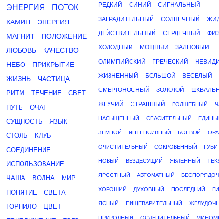
РЕДКИЙ
СИНИЙ
СИГНАЛЬНЫЙ
ЭНЕРГИЯ
ПОТОК
ЗАГРАДИТЕЛЬНЫЙ
СОЛНЕЧНЫЙ
ЖИ
КАМИН
ЭНЕРГИЯ
ДЕЙСТВИТЕЛЬНЫЙ
СЕРДЕЧНЫЙ
ФИ
МАГНИТ
ПОЛОЖЕНИЕ
ХОЛОДНЫЙ
МОЩНЫЙ
ЗАЛПОВЫЙ
ЛЮБОВЬ
КАЧЕСТВО
ОЛИМПИЙСКИЙ
ГРЕЧЕСКИЙ
НЕВИД
НЕБО
ПРИКРЫТИЕ
ЖИЗНЕННЫЙ
БОЛЬШОЙ
ВЕСЕЛЫЙ
ЖИЗНЬ
ЧАСТИЦА
СМЕРТОНОСНЫЙ
ЗОЛОТОЙ
ШКВАЛЬ
РИТМ
ТЕЧЕНИЕ
СВЕТ
ЖГУЧИЙ
СТРАШНЫЙ
ВОЛШЕБНЫЙ
Ч
ПУТЬ
ОЧАГ
НАСЫЩЕННЫЙ
СПАСИТЕЛЬНЫЙ
ЕДИНЫ
СУЩНОСТЬ
ЯЗЫК
ЗЕМНОЙ
ИНТЕНСИВНЫЙ
БОЕВОЙ
ОР
СТОЛБ
КЛУБ
ОЧИСТИТЕЛЬНЫЙ
СОКРОВЕННЫЙ
ГУБИ
СОЕДИНЕНИЕ
НОВЫЙ
ВЕЗДЕСУЩИЙ
ЯВЛЕННЫЙ
ТЕК
ИСПОЛЬЗОВАНИЕ
ЯРОСТНЫЙ
АВТОМАТНЫЙ
БЕСПОРЯДО
ЧАША
ВОЛНА
МИР
ХОРОШИЙ
ДУХОВНЫЙ
ПОСЛЕДНИЙ
Г
ПОНЯТИЕ
СВЕТА
ЯСНЫЙ
ПИЩЕВАРИТЕЛЬНЫЙ
ЖЕЛУДОЧ
ГОРНИЛО
ЦВЕТ
ПРИРОДНЫЙ
ОСЛЕПИТЕЛЬНЫЙ
МИНОМ