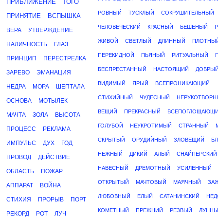
ПРИБЛИЖЕНИЕ
ТОГО
РОВНЫЙ
ТУСКЛЫЙ
СОКРУШИТЕЛЬНЫЙ
ПРИНЯТИЕ
ВСПЫШКА
ЧЕЛОВЕЧЕСКИЙ
КРАСНЫЙ
БЕШЕНЫЙ
ВЕРА
УТВЕРЖДЕНИЕ
ЖИВОЙ
СВЕТЛЫЙ
ДЛИННЫЙ
ПЛОТНЫ
НАЛИЧНОСТЬ
ГЛАЗ
ПЕРЕКИДНОЙ
ПЬЯНЫЙ
РИТУАЛЬНЫЙ
ПРИНЦИП
ПЕРЕСТРЕЛКА
БЕСПРЕСТАННЫЙ
НАСТОЯЩИЙ
ДОБРЫ
ЗАРЕВО
ЭМАНАЦИЯ
ВИДИМЫЙ
ЯРЫЙ
ВСЕПРОНИКАЮЩИЙ
НЕДРА
МОРА
ШЕПТАЛА
СТИХИЙНЫЙ
ЧУДЕСНЫЙ
НЕРУКОТВОРН
ОСНОВА
МОТЫЛЕК
ВЕЩИЙ
ПРЕКРАСНЫЙ
ВСЕПОГЛОЩАЮЩ
МАЧТА
ЗОЛА
ВЫСОТА
ГОЛУБОЙ
НЕУКРОТИМЫЙ
СТРАННЫЙ
ПРОЦЕСС
РЕКЛАМА
СКРЫТЫЙ
ОРУДИЙНЫЙ
ЗЛОВЕЩИЙ
Б
ИМПУЛЬС
ДУХ
ГОД
НЕЖНЫЙ
ДИКИЙ
АЛЫЙ
СНАЙПЕРСКИЙ
ПРОВОД
ДЕЙСТВИЕ
НАВЕСНЫЙ
ДРЕМОТНЫЙ
УСИЛЕННЫЙ
ОБЛАСТЬ
ПОЖАР
ОТКРЫТЫЙ
МАЧТОВЫЙ
МАЯЧНЫЙ
ЗА
АППАРАТ
ВОЙНА
ЛЮБОВНЫЙ
ЕЛЫЙ
САТАНИНСКИЙ
НЕД
СТИХИЯ
ПРОРЫВ
ПОРТ
КОМЕТНЫЙ
ПРЕЖНИЙ
РЕЗВЫЙ
ЛУНН
РЕКОРД
РОТ
ЛУЧ