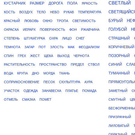
СВЕТЛЫЙ
КУСТАРНИК
РАЗМЕР
ДОРОГА
ПОЛА
ЯРКОСТЬ
СВЕТЯЩИЙС
КОСТЬ
ВОЗДУХ
ТЕЛО
НЕБО
РУКАВ
ТЕМПЕРАТУРА
БУРЫЙ
НЕФ
КРАСНЫЙ
ЛЮБОВЬ
ОКНО
ТРОПА
СВЕТИМОСТЬ
ГОЛУБОЙ
Н
ОКРАСКА
ИЕРАРХ
ПОВЕРХНОСТЬ
ФОН
РЖАВЧИНА
СТРАШНЫЙ
СТЕПЕНЬ
ШТУКАТУРКА
ОХРА
ЛИЦО
СНЕГ
КОРИЧНЕВЫЙ
ТЕМНОТА
ЗАГАР
ПОТ
ЗЛОСТЬ
МАК
ФЕОДАЛИЗМ
ПОЗОРНЫЙ
СПИН
ГРЕХ
ЖЕСТ
ЩЕКА
ВЫХОД
ЧЕРНОТА
СИНИЙ
СЛА
РАСТИТЕЛЬНОСТЬ
ПРОСТРАНСТВО
ПРЕДЕЛ
СТВОЛ
ТУМАННЫЙ
ВОДА
КРУПА
ДНО
МОРДА
ТКАНЬ
ПРЯМОУГОЛЬ
СОПРИКОСНОВЕНИЕ
ПЕСОК
СКУЛЬПТУРА
АУРА
УЧАСТОК
ОДЕЖДА
ЗАНАВЕСКА
ПЛАТЬЕ
ПОМАДА
ЗАМЕТНЫЙ
О
ОТМЕЛЬ
СМАЗКА
ПОМЕТ
СМУТНЫЙ
ЦВ
БЕСФОРМЕННЫ
ПРИЗРАЧНЫЙ
ЛИЛОВАТЫЙ
ОБРАЗНЫЙ
Б