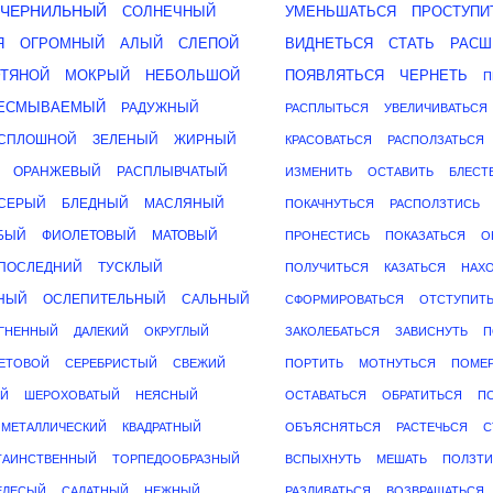
ЧЕРНИЛЬНЫЙ
СОЛНЕЧНЫЙ
УМЕНЬШАТЬСЯ
ПРОСТУПИ
Я
ОГРОМНЫЙ
АЛЫЙ
СЛЕПОЙ
ВИДНЕТЬСЯ
СТАТЬ
РАСШ
ТЯНОЙ
МОКРЫЙ
НЕБОЛЬШОЙ
ПОЯВЛЯТЬСЯ
ЧЕРНЕТЬ
П
ЕСМЫВАЕМЫЙ
РАДУЖНЫЙ
РАСПЛЫТЬСЯ
УВЕЛИЧИВАТЬСЯ
СПЛОШНОЙ
ЗЕЛЕНЫЙ
ЖИРНЫЙ
КРАСОВАТЬСЯ
РАСПОЛЗАТЬСЯ
ОРАНЖЕВЫЙ
РАСПЛЫВЧАТЫЙ
ИЗМЕНИТЬ
ОСТАВИТЬ
БЛЕСТ
СЕРЫЙ
БЛЕДНЫЙ
МАСЛЯНЫЙ
ПОКАЧНУТЬСЯ
РАСПОЛЗТИСЬ
БЫЙ
ФИОЛЕТОВЫЙ
МАТОВЫЙ
ПРОНЕСТИСЬ
ПОКАЗАТЬСЯ
О
ПОСЛЕДНИЙ
ТУСКЛЫЙ
ПОЛУЧИТЬСЯ
КАЗАТЬСЯ
НАХ
НЫЙ
ОСЛЕПИТЕЛЬНЫЙ
САЛЬНЫЙ
СФОРМИРОВАТЬСЯ
ОТСТУПИТ
ГНЕННЫЙ
ДАЛЕКИЙ
ОКРУГЛЫЙ
ЗАКОЛЕБАТЬСЯ
ЗАВИСНУТЬ
П
ЕТОВОЙ
СЕРЕБРИСТЫЙ
СВЕЖИЙ
ПОРТИТЬ
МОТНУТЬСЯ
ПОМЕ
Й
ШЕРОХОВАТЫЙ
НЕЯСНЫЙ
ОСТАВАТЬСЯ
ОБРАТИТЬСЯ
П
МЕТАЛЛИЧЕСКИЙ
КВАДРАТНЫЙ
ОБЪЯСНЯТЬСЯ
РАСТЕЧЬСЯ
С
ТАИНСТВЕННЫЙ
ТОРПЕДООБРАЗНЫЙ
ВСПЫХНУТЬ
МЕШАТЬ
ПОЛЗТИ
ЕЛЕСЫЙ
САЛАТНЫЙ
НЕЖНЫЙ
РАЗЛИВАТЬСЯ
ВОЗВРАЩАТЬСЯ