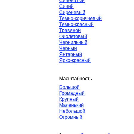
Синеватый
Синий
Сиреневый
Темно-коричневый
Темно-красный
Травяной
Фиолетовый
Чернильный
Черный
Янтарный
Ярко-красный
Масштабность
Большой
Громадный
Крупный
Маленький
Небольшой
Огромный