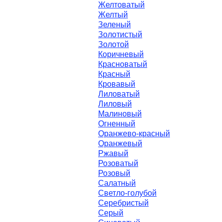
Желтоватый
Желтый
Зеленый
Золотистый
Золотой
Коричневый
Красноватый
Красный
Кровавый
Лиловатый
Лиловый
Малиновый
Огненный
Оранжево-красный
Оранжевый
Ржавый
Розоватый
Розовый
Салатный
Светло-голубой
Серебристый
Серый