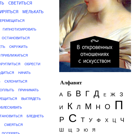
ТЬ
СВЕТИТЬСЯ
ИРЯТЬСЯ
МЕЛЬКАТЬ
ЕРЕМЕЩАТЬСЯ
ГИПНОТИЗИРОВАТЬ
ОСТАНОВИТЬСЯ
ЕТЬ
ОКРУЖИТЬ
ПРИБЛИЖАТЬСЯ
КРУГЛИТЬСЯ
ОБРЕСТИ
ОДИТЬСЯ
НАЧАТЬ
Ь
СКЛОНИТЬСЯ
Алфавит
ОПЛЫТЬ
ПРИНИМАТЬ
Д
В
Г
Б
З
А
Ж
Е
РЕЩИТЬСЯ
ВЫГЛЯДЕТЬ
П
К
М
О
Н
Л
И
ОБЛЕСКИВАТЬ
С
ТАНОВИТЬСЯ
БЛЕДНЕТЬ
Р
Т
Ч
У
Ф
Х
Ц
СМЕЯТЬСЯ
Ш
Э
Я
Щ
Ю
ПОТЕРЯТЬ