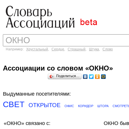
Например:
Хрустальный
,
Сердце
,
Страшный
,
Штука
,
Слово
Ассоциации со словом «ОКНО»
Поделиться…
Выдуманные посетителями:
СВЕТ
ОТКРЫТОЕ
ОФИС
КОРИДОР
ШТОРА
СМОТРЕТ
«ОКНО»
связано с:
ОКНО быв