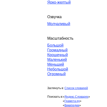
Ярко-желтый
Озвучка
Молчаливый
Масштабность
Большой
Громадный
Крошечный
Маленький
Меньший
Небольшой
Огромный
Заглянуть в:
Список словарей
Поискать в:
«
Яндекс.Словарях
»
«
Грамота.ру
»
«
Википедии
»