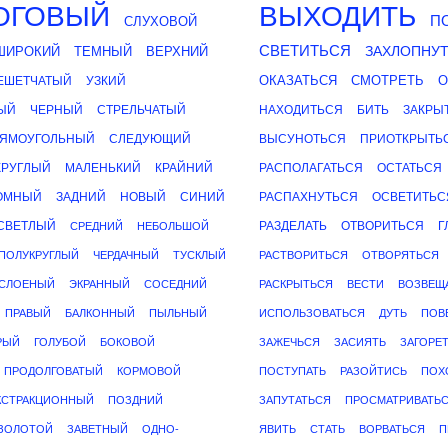
ОГОВЫЙ
ВЫХОДИТЬ
П
СЛУХОВОЙ
СВЕТИТЬСЯ
ЗАХЛОПНУ
ШИРОКИЙ
ТЕМНЫЙ
ВЕРХНИЙ
ОКАЗАТЬСЯ
СМОТРЕТЬ
О
ЕШЕТЧАТЫЙ
УЗКИЙ
ЫЙ
ЧЕРНЫЙ
СТРЕЛЬЧАТЫЙ
НАХОДИТЬСЯ
БИТЬ
ЗАКРЫ
ЯМОУГОЛЬНЫЙ
СЛЕДУЮЩИЙ
ВЫСУНОТЬСЯ
ПРИОТКРЫТЬ
КРУГЛЫЙ
МАЛЕНЬКИЙ
КРАЙНИЙ
РАСПОЛАГАТЬСЯ
ОСТАТЬСЯ
ОМНЫЙ
ЗАДНИЙ
НОВЫЙ
СИНИЙ
РАСПАХНУТЬСЯ
ОСВЕТИТЬС
СВЕТЛЫЙ
РАЗДЕЛАТЬ
ОТВОРИТЬСЯ
Г
СРЕДНИЙ
НЕБОЛЬШОЙ
ПОЛУКРУГЛЫЙ
ЧЕРДАЧНЫЙ
ТУСКЛЫЙ
РАСТВОРИТЬСЯ
ОТВОРЯТЬСЯ
СЛОЕНЫЙ
ЭКРАННЫЙ
СОСЕДНИЙ
РАСКРЫТЬСЯ
ВЕСТИ
ВОЗВЕЩ
ПРАВЫЙ
БАЛКОННЫЙ
ПЫЛЬНЫЙ
ИСПОЛЬЗОВАТЬСЯ
ДУТЬ
ПОВ
РЫЙ
ГОЛУБОЙ
БОКОВОЙ
ЗАЖЕЧЬСЯ
ЗАСИЯТЬ
ЗАГОРЕ
ПРОДОЛГОВАТЫЙ
КОРМОВОЙ
ПОСТУПАТЬ
РАЗОЙТИСЬ
ПОХ
КСТРАКЦИОННЫЙ
ПОЗДНИЙ
ЗАПУТАТЬСЯ
ПРОСМАТРИВАТЬ
ЗОЛОТОЙ
ЗАВЕТНЫЙ
ОДНО-
ЯВИТЬ
СТАТЬ
ВОРВАТЬСЯ
П