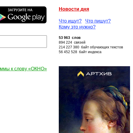
Новости дня
Что ищут?
Что пишут?
Кому это нужно?
53 963 слов
894 224 связей
214 227 380 байт обучающих текстов
56 452 528 байт индекса
ммы к слову «ОКНО»