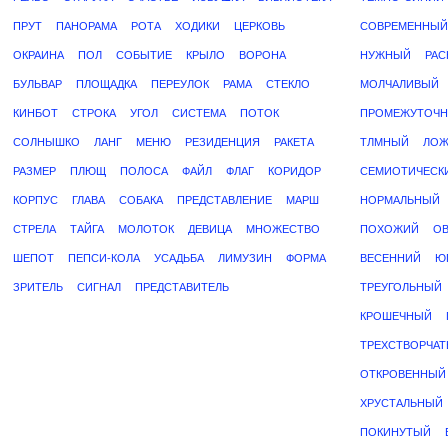
ПРУТ
ПАНОРАМА
РОТА
ХОДИКИ
ЦЕРКОВЬ
СОВРЕМЕННЫЙ
ОКРАИНА
ПОЛ
СОБЫТИЕ
КРЫЛО
ВОРОНА
НУЖНЫЙ
РАС
БУЛЬВАР
ПЛОЩАДКА
ПЕРЕУЛОК
РАМА
СТЕКЛО
МОЛЧАЛИВЫЙ
КИНБОТ
СТРОКА
УГОЛ
СИСТЕМА
ПОТОК
ПРОМЕЖУТОЧ
СОЛНЫШКО
ЛАНГ
МЕНЮ
РЕЗИДЕНЦИЯ
РАКЕТА
ТЛМНЫЙ
ЛО
РАЗМЕР
ПЛЮЩ
ПОЛОСА
ФАЙЛ
ФЛАГ
КОРИДОР
СЕМИОТИЧЕСК
КОРПУС
ГЛАВА
СОБАКА
ПРЕДСТАВЛЕНИЕ
МАРШ
НОРМАЛЬНЫЙ
СТРЕЛА
ТАЙГА
МОЛОТОК
ДЕВИЦА
МНОЖЕСТВО
ПОХОЖИЙ
О
ШЕПОТ
ПЕПСИ-КОЛА
УСАДЬБА
ЛИМУЗИН
ФОРМА
ВЕСЕННИЙ
Ю
ЗРИТЕЛЬ
СИГНАЛ
ПРЕДСТАВИТЕЛЬ
ТРЕУГОЛЬНЫЙ
КРОШЕЧНЫЙ
ТРЕХСТВОРЧА
ОТКРОВЕННЫЙ
ХРУСТАЛЬНЫЙ
ПОКИНУТЫЙ