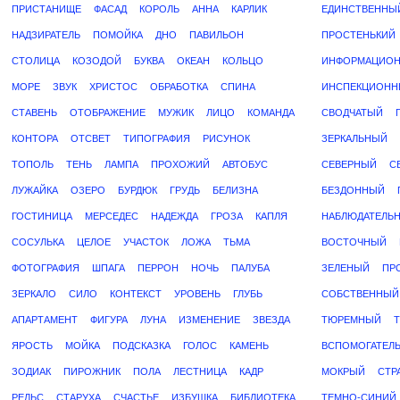
ПРИСТАНИЩЕ
ФАСАД
КОРОЛЬ
АННА
КАРЛИК
ЕДИНСТВЕННЫ
НАДЗИРАТЕЛЬ
ПОМОЙКА
ДНО
ПАВИЛЬОН
ПРОСТЕНЬКИЙ
СТОЛИЦА
КОЗОДОЙ
БУКВА
ОКЕАН
КОЛЬЦО
ИНФОРМАЦИО
МОРЕ
ЗВУК
ХРИСТОС
ОБРАБОТКА
СПИНА
ИНСПЕКЦИОНН
СТАВЕНЬ
ОТОБРАЖЕНИЕ
МУЖИК
ЛИЦО
КОМАНДА
СВОДЧАТЫЙ
КОНТОРА
ОТСВЕТ
ТИПОГРАФИЯ
РИСУНОК
ЗЕРКАЛЬНЫЙ
ТОПОЛЬ
ТЕНЬ
ЛАМПА
ПРОХОЖИЙ
АВТОБУС
СЕВЕРНЫЙ
С
ЛУЖАЙКА
ОЗЕРО
БУРДЮК
ГРУДЬ
БЕЛИЗНА
БЕЗДОННЫЙ
ГОСТИНИЦА
МЕРСЕДЕС
НАДЕЖДА
ГРОЗА
КАПЛЯ
НАБЛЮДАТЕЛЬ
СОСУЛЬКА
ЦЕЛОЕ
УЧАСТОК
ЛОЖА
ТЬМА
ВОСТОЧНЫЙ
ФОТОГРАФИЯ
ШПАГА
ПЕРРОН
НОЧЬ
ПАЛУБА
ЗЕЛЕНЫЙ
ПР
ЗЕРКАЛО
СИЛО
КОНТЕКСТ
УРОВЕНЬ
ГЛУБЬ
СОБСТВЕННЫЙ
АПАРТАМЕНТ
ФИГУРА
ЛУНА
ИЗМЕНЕНИЕ
ЗВЕЗДА
ТЮРЕМНЫЙ
ЯРОСТЬ
МОЙКА
ПОДСКАЗКА
ГОЛОС
КАМЕНЬ
ВСПОМОГАТЕЛ
ЗОДИАК
ПИРОЖНИК
ПОЛА
ЛЕСТНИЦА
КАДР
МОКРЫЙ
СТР
РЕЛЬС
СТАРУХА
СЧАСТЬЕ
ИЗБУШКА
БИБЛИОТЕКА
ТЕМНО-СИНИЙ