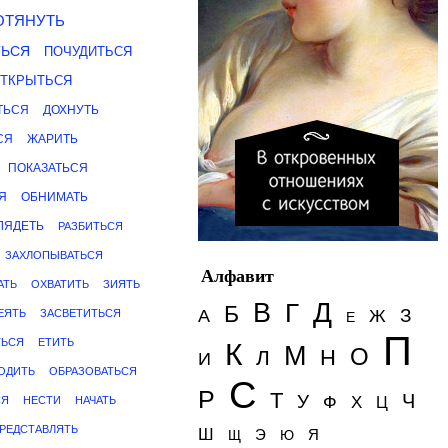
ОТЯНУТЬ
ТЬСЯ
ПОЧУДИТЬСЯ
ТКРЫТЬСЯ
ТЬСЯ
ДОХНУТЬ
СЯ
ЖАРИТЬ
ПОКАЗАТЬСЯ
Я
ОБНИМАТЬ
ЛЯДЕТЬ
РАЗБИТЬСЯ
ЗАХЛОПЫВАТЬСЯ
Алфавит
АТЬ
ОХВАТИТЬ
ЗИЯТЬ
Д
В
Г
Б
З
А
Ж
ЕЯТЬ
ЗАСВЕТИТЬСЯ
Е
П
ТЬСЯ
ЕТИТЬ
К
М
О
Н
Л
И
ОДИТЬ
ОБРАЗОВАТЬСЯ
С
Р
Т
Ч
У
Ф
Х
СЯ
НЕСТИ
НАЧАТЬ
Ц
РЕДСТАВЛЯТЬ
Ш
Э
Я
Щ
Ю