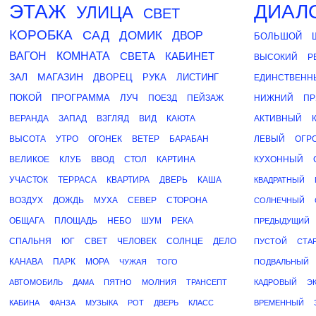
ЭТАЖ
ДИАЛ
УЛИЦА
СВЕТ
КОРОБКА
САД
ДОМИК
ДВОР
БОЛЬШОЙ
ВАГОН
КОМНАТА
СВЕТА
КАБИНЕТ
ВЫСОКИЙ
Р
ЗАЛ
МАГАЗИН
ДВОРЕЦ
РУКА
ЛИСТИНГ
ЕДИНСТВЕНН
ПОКОЙ
ПРОГРАММА
ЛУЧ
ПОЕЗД
ПЕЙЗАЖ
НИЖНИЙ
ПР
ВЕРАНДА
ЗАПАД
ВЗГЛЯД
ВИД
КАЮТА
АКТИВНЫЙ
ВЫСОТА
УТРО
ОГОНЕК
ВЕТЕР
БАРАБАН
ЛЕВЫЙ
ОГР
ВЕЛИКОЕ
КЛУБ
ВВОД
СТОЛ
КАРТИНА
КУХОННЫЙ
УЧАСТОК
ТЕРРАСА
КВАРТИРА
ДВЕРЬ
КАША
КВАДРАТНЫЙ
ВОЗДУХ
ДОЖДЬ
МУХА
СЕВЕР
СТОРОНА
СОЛНЕЧНЫЙ
ОБЩАГА
ПЛОЩАДЬ
НЕБО
ШУМ
РЕКА
ПРЕДЫДУЩИЙ
СПАЛЬНЯ
ЮГ
СВЕТ
ЧЕЛОВЕК
СОЛНЦЕ
ДЕЛО
ПУСТОЙ
СТА
КАНАВА
ПАРК
МОРА
ЧУЖАЯ
ТОГО
ПОДВАЛЬНЫЙ
АВТОМОБИЛЬ
ДАМА
ПЯТНО
МОЛНИЯ
ТРАНСЕПТ
КАДРОВЫЙ
Э
КАБИНА
ФАНЗА
МУЗЫКА
РОТ
ДВЕРЬ
КЛАСС
ВРЕМЕННЫЙ