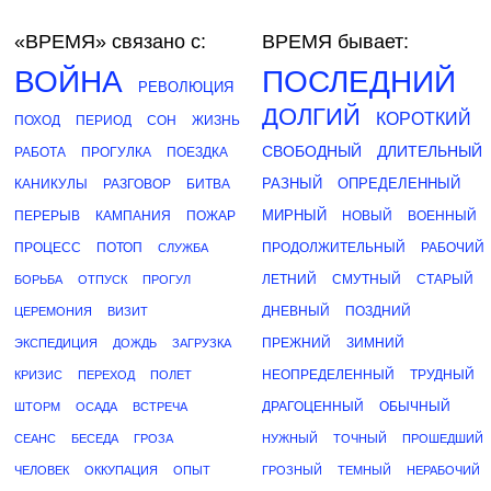
«ВРЕМЯ»
связано с:
ВРЕМЯ бывает:
ВОЙНА
ПОСЛЕДНИЙ
РЕВОЛЮЦИЯ
ДОЛГИЙ
КОРОТКИЙ
ПОХОД
ПЕРИОД
СОН
ЖИЗНЬ
СВОБОДНЫЙ
ДЛИТЕЛЬНЫЙ
РАБОТА
ПРОГУЛКА
ПОЕЗДКА
РАЗНЫЙ
ОПРЕДЕЛЕННЫЙ
КАНИКУЛЫ
РАЗГОВОР
БИТВА
МИРНЫЙ
ПЕРЕРЫВ
КАМПАНИЯ
ПОЖАР
НОВЫЙ
ВОЕННЫЙ
ПРОЦЕСС
ПОТОП
ПРОДОЛЖИТЕЛЬНЫЙ
РАБОЧИЙ
СЛУЖБА
ЛЕТНИЙ
СМУТНЫЙ
СТАРЫЙ
БОРЬБА
ОТПУСК
ПРОГУЛ
ДНЕВНЫЙ
ПОЗДНИЙ
ЦЕРЕМОНИЯ
ВИЗИТ
ПРЕЖНИЙ
ЗИМНИЙ
ЭКСПЕДИЦИЯ
ДОЖДЬ
ЗАГРУЗКА
НЕОПРЕДЕЛЕННЫЙ
ТРУДНЫЙ
КРИЗИС
ПЕРЕХОД
ПОЛЕТ
ДРАГОЦЕННЫЙ
ОБЫЧНЫЙ
ШТОРМ
ОСАДА
ВСТРЕЧА
СЕАНС
БЕСЕДА
ГРОЗА
НУЖНЫЙ
ТОЧНЫЙ
ПРОШЕДШИЙ
ЧЕЛОВЕК
ОККУПАЦИЯ
ОПЫТ
ГРОЗНЫЙ
ТЕМНЫЙ
НЕРАБОЧИЙ