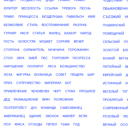
БАНДИТ
ПРЕДМЕСТИЕ
ДЯДЯ
ГРАФИК
ПЛАМЯ
ЧУДЕСНЫЙ
ЮПИТЕР
ВЕСЕЛОСТЬ
ССЫЛКА
ТРЕВОГА
ПЕСНЬ
ОБЫКНОВЕН
ПРАВО
ПРИНЦЕССА
БЕЗДЕЛУШКА
ПАВИЛЬОН
ИМЯ
СЪЕЗЖИЙ
Н
БЕЗМОЛВИЕ
СТИЛЬ
ВОСПОМИНАНИЕ
РАЗЛУКА
ПУШКИНСКИЙ
ТУРНИР
РАСЯ
СТАТЬЯ
ЖИЛЕЦ
БАХБУР
НАРОД
ПОМЕЩИЧИЙ
ГОСТЬ
ХОЛОСТЯК
МУШКЕТ
СОРНЯК
ВЕЧЕР
СЕЛЬСКИЙ
УГ
СТОРОНА
ОХРАНИТЕЛЬ
МУЖЧИНА
ГОРОЖАНИН
ЗОЛОТОЙ
БЛ
СТОЛ
ЗВУК
ЗМЕЙ
ПЕС
ТОРГОВЛЯ
ПОЭТЕССА
БОЖИЙ
ВЕТХ
НАРУШЕНИЕ
ПОЛУКРУГ
ЛЕСА
БОЛЬШИНСТВО
ПИТЕЙНЫЙ
В
ЛОЗА
ФИГУРКА
БОЛЬНИЦА
СОВЕТ
ПЕЩЕРА
ШАР
ЕВРЕЙСКИЙ
Д
ПРИЗ
СУПРУЖЕСТВО
МАТЕРИАЛ
БОГ
ИСТИННЫЙ
И
ПРИВЛЕЧЕНИЕ
ЧЕЛОВЕЧЕК
ЧЕРТ
СТРАХ
ПРОШЛОЕ
ВЕСЕЛЫЙ
ТЕ
ДЕД
РАЗМЫШЛЕНИЕ
ВРАЧ
ПОЛКОВНИК
ПРОКЛЯТЫЙ
ПОЛТЕРГЕЙСТ
ДУХ
КОМАНДА
САМОЗВАНЕЦ
СОВРЕМЕННЫЙ
АМЕРИКАНЕЦ
ЗДАНИЕ
ЗВОНОК
МАКЛЕР
ВСЯК
РОЗОВЫЙ
Л
ПОЛ
КРАСА
ОТХОДЫ
ПЕПЕЛ
ТЬМА
ГОД
ВЕЧНЫЙ
ОСО