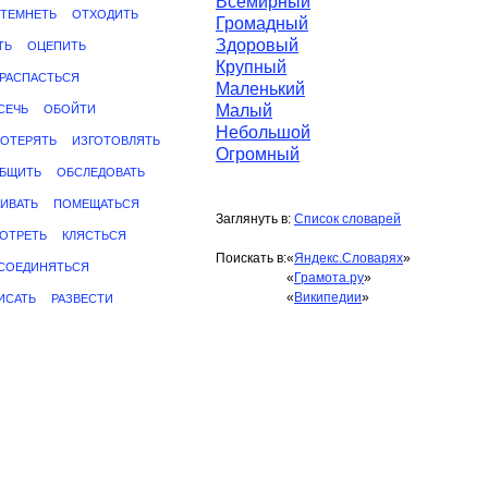
Всемирный
ТЕМНЕТЬ
ОТХОДИТЬ
Громадный
Здоровый
ТЬ
ОЦЕПИТЬ
Крупный
РАСПАСТЬСЯ
Маленький
Малый
СЕЧЬ
ОБОЙТИ
Небольшой
ОТЕРЯТЬ
ИЗГОТОВЛЯТЬ
Огромный
БЩИТЬ
ОБСЛЕДОВАТЬ
ИВАТЬ
ПОМЕЩАТЬСЯ
Заглянуть в:
Список словарей
ОТРЕТЬ
КЛЯСТЬСЯ
Поискать в:
«
Яндекс.Словарях
»
СОЕДИНЯТЬСЯ
«
Грамота.ру
»
«
Википедии
»
ИСАТЬ
РАЗВЕСТИ