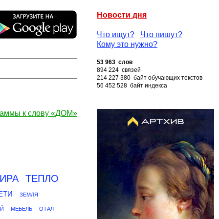
Новости дня
Что ищут?
Что пишут?
Кому это нужно?
53 963 слов
894 224 связей
214 227 380 байт обучающих текстов
56 452 528 байт индекса
аммы к слову «ДОМ»
ТИРА
ТЕПЛО
ЕТИ
ЗЕМЛЯ
Й
МЕБЕЛЬ
ОТАЛ