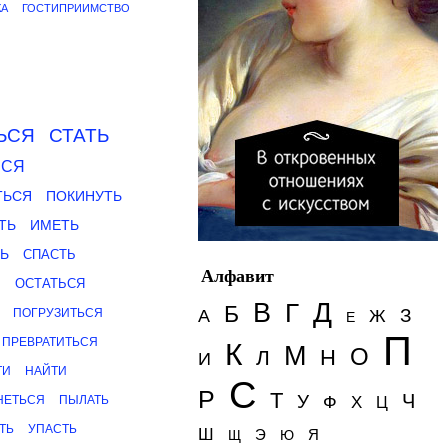
КА
ГОСТИПРИИМСТВО
ЬСЯ
СТАТЬ
ЬСЯ
ТЬСЯ
ПОКИНУТЬ
ТЬ
ИМЕТЬ
Ь
СПАСТЬ
Алфавит
Ь
ОСТАТЬСЯ
Д
В
Г
Б
З
ПОГРУЗИТЬСЯ
А
Ж
Е
П
ПРЕВРАТИТЬСЯ
К
М
О
Н
Л
И
ТИ
НАЙТИ
С
Р
Т
Ч
У
Ф
НЕТЬСЯ
ПЫЛАТЬ
Х
Ц
ТЬ
УПАСТЬ
Ш
Э
Я
Щ
Ю