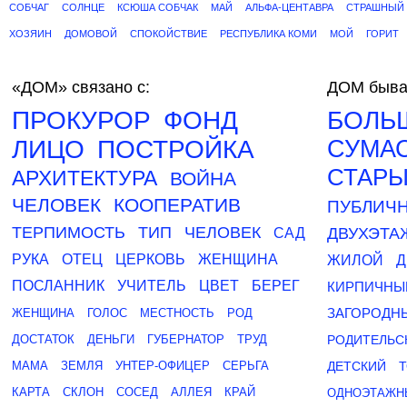
СОБЧАГ
СОЛНЦЕ
КСЮША СОБЧАК
МАЙ
АЛЬФА-ЦЕНТАВРА
СТРАШНЫЙ
ХОЗЯИН
ДОМОВОЙ
СПОКОЙСТВИЕ
РЕСПУБЛИКА КОМИ
МОЙ
ГОРИТ
«ДОМ»
связано с:
ДОМ быва
ПРОКУРОР
ФОНД
БОЛЬ
ЛИЦО
ПОСТРОЙКА
СУМА
СТАР
АРХИТЕКТУРА
ВОЙНА
ЧЕЛОВЕК
КООПЕРАТИВ
ПУБЛИЧ
ТЕРПИМОСТЬ
ТИП
ЧЕЛОВЕК
ДВУХЭТ
САД
РУКА
ОТЕЦ
ЦЕРКОВЬ
ЖЕНЩИНА
ЖИЛОЙ
Д
ПОСЛАННИК
УЧИТЕЛЬ
ЦВЕТ
БЕРЕГ
КИРПИЧНЫ
ЗАГОРОДН
ЖЕНЩИНА
ГОЛОС
МЕСТНОСТЬ
РОД
ДОСТАТОК
ДЕНЬГИ
ГУБЕРНАТОР
ТРУД
РОДИТЕЛЬС
МАМА
ЗЕМЛЯ
УНТЕР-ОФИЦЕР
СЕРЬГА
ДЕТСКИЙ
КАРТА
СКЛОН
СОСЕД
АЛЛЕЯ
КРАЙ
ОДНОЭТАЖН