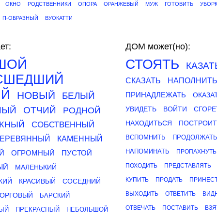
ОКНО
РОДСТВЕННИКИ
ОПОРА
ОРАНЖЕВЫЙ
МУЖ
ГОТОВИТЬ
УБОР
П-ОБРАЗНЫЙ
ВУОКАТТИ
ет:
ДОМ может(но):
ШОЙ
СТОЯТЬ
КАЗАТ
СШЕДШИЙ
СКАЗАТЬ
НАПОЛНИТ
ЫЙ
НОВЫЙ
БЕЛЫЙ
ПРИНАДЛЕЖАТЬ
ОКАЗА
НЫЙ
ОТЧИЙ
УВИДЕТЬ
ВОЙТИ
СГОРЕ
РОДНОЙ
НАХОДИТЬСЯ
ПОСТРОИТ
АЖНЫЙ
СОБСТВЕННЫЙ
ВСПОМНИТЬ
ПРОДОЛЖАТ
ЕРЕВЯННЫЙ
КАМЕННЫЙ
НАПОМИНАТЬ
ПРОПАХНУТЬ
Й
ОГРОМНЫЙ
ПУСТОЙ
ПОХОДИТЬ
ПРЕДСТАВЛЯТЬ
ЫЙ
МАЛЕНЬКИЙ
КУПИТЬ
ПРОДАТЬ
ПРИНЕС
КИЙ
КРАСИВЫЙ
СОСЕДНИЙ
ВЫХОДИТЬ
ОТВЕТИТЬ
ВИД
ТОРГОВЫЙ
БАРСКИЙ
ОТВЕЧАТЬ
ПОСТАВИТЬ
ВЗЯ
ЫЙ
ПРЕКРАСНЫЙ
НЕБОЛЬШОЙ