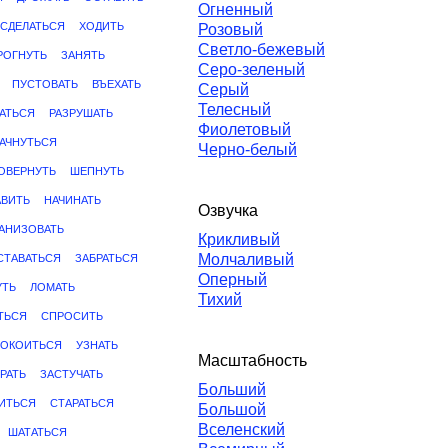
Огненный
СДЕЛАТЬСЯ
ХОДИТЬ
Розовый
Светло-бежевый
РОГНУТЬ
ЗАНЯТЬ
Серо-зеленый
ПУСТОВАТЬ
ВЪЕХАТЬ
Серый
Телесный
АТЬСЯ
РАЗРУШАТЬ
Фиолетовый
КАЧНУТЬСЯ
Черно-белый
ОВЕРНУТЬ
ШЕПНУТЬ
АВИТЬ
НАЧИНАТЬ
Озвучка
АНИЗОВАТЬ
Крикливый
Молчаливый
СТАВАТЬСЯ
ЗАБРАТЬСЯ
Оперный
УТЬ
ЛОМАТЬ
Тихий
ТЬСЯ
СПРОСИТЬ
ПОКОИТЬСЯ
УЗНАТЬ
Масштабность
РАТЬ
ЗАСТУЧАТЬ
Больший
ИТЬСЯ
СТАРАТЬСЯ
Большой
Вселенский
ШАТАТЬСЯ