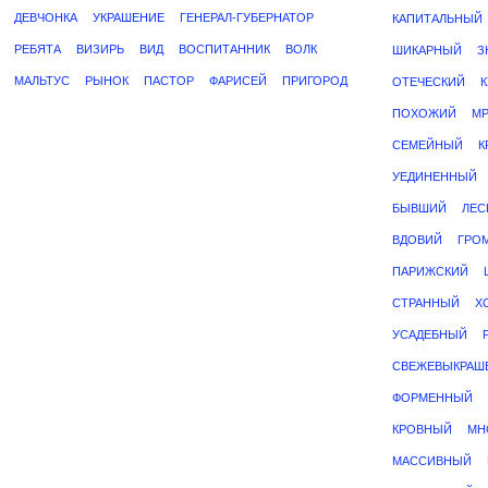
ДЕВЧОНКА
УКРАШЕНИЕ
ГЕНЕРАЛ-ГУБЕРНАТОР
КАПИТАЛЬНЫЙ
РЕБЯТА
ВИЗИРЬ
ВИД
ВОСПИТАННИК
ВОЛК
ШИКАРНЫЙ
З
МАЛЬТУС
РЫНОК
ПАСТОР
ФАРИСЕЙ
ПРИГОРОД
ОТЕЧЕСКИЙ
ПОХОЖИЙ
М
СЕМЕЙНЫЙ
К
УЕДИНЕННЫЙ
БЫВШИЙ
ЛЕС
ВДОВИЙ
ГРО
ПАРИЖСКИЙ
СТРАННЫЙ
Х
УСАДЕБНЫЙ
СВЕЖЕВЫКРАШ
ФОРМЕННЫЙ
КРОВНЫЙ
МН
МАССИВНЫЙ