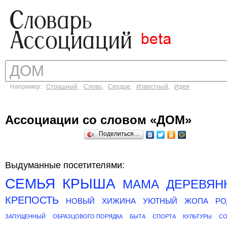
Например:
Страшный
,
Слово
,
Сердце
,
Известный
,
Идея
Ассоциации со словом «ДОМ»
Поделиться…
Выдуманные посетителями:
СЕМЬЯ
КРЫША
МАМА
ДЕРЕВЯН
КРЕПОСТЬ
НОВЫЙ
ХИЖИНА
УЮТНЫЙ
ЖОПА
РО
ЗАПУЩЕННЫЙ
ОБРАЗЦОВОГО ПОРЯДКА
БЫТА
СПОРТА
КУЛЬТУРЫ
СО