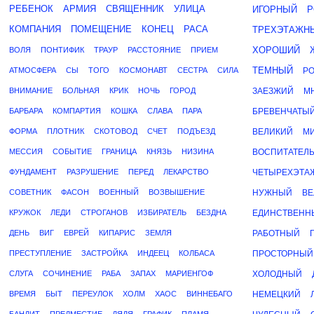
РЕБЕНОК
АРМИЯ
СВЯЩЕННИК
УЛИЦА
ИГОРНЫЙ
Р
КОМПАНИЯ
ПОМЕЩЕНИЕ
КОНЕЦ
РАСА
ТРЕХЭТАЖН
ХОРОШИЙ
ВОЛЯ
ПОНТИФИК
ТРАУР
РАССТОЯНИЕ
ПРИЕМ
ТЕМНЫЙ
АТМОСФЕРА
СЫ
ТОГО
КОСМОНАВТ
СЕСТРА
СИЛА
Р
ВНИМАНИЕ
БОЛЬНАЯ
КРИК
НОЧЬ
ГОРОД
ЗАЕЗЖИЙ
М
БАРБАРА
КОМПАРТИЯ
КОШКА
СЛАВА
ПАРА
БРЕВЕНЧАТЫ
ФОРМА
ПЛОТНИК
СКОТОВОД
СЧЕТ
ПОДЪЕЗД
ВЕЛИКИЙ
М
МЕССИЯ
СОБЫТИЕ
ГРАНИЦА
КНЯЗЬ
НИЗИНА
ВОСПИТАТЕЛ
ФУНДАМЕНТ
РАЗРУШЕНИЕ
ПЕРЕД
ЛЕКАРСТВО
ЧЕТЫРЕХЭТА
СОВЕТНИК
ФАСОН
ВОЕННЫЙ
ВОЗВЫШЕНИЕ
НУЖНЫЙ
В
КРУЖОК
ЛЕДИ
СТРОГАНОВ
ИЗБИРАТЕЛЬ
БЕЗДНА
ЕДИНСТВЕНН
ДЕНЬ
ВИГ
ЕВРЕЙ
КИПАРИС
ЗЕМЛЯ
РАБОТНЫЙ
ПРЕСТУПЛЕНИЕ
ЗАСТРОЙКА
ИНДЕЕЦ
КОЛБАСА
ПРОСТОРНЫЙ
СЛУГА
СОЧИНЕНИЕ
РАБА
ЗАПАХ
МАРИЕНГОФ
ХОЛОДНЫЙ
ВРЕМЯ
БЫТ
ПЕРЕУЛОК
ХОЛМ
ХАОС
ВИННЕБАГО
НЕМЕЦКИЙ