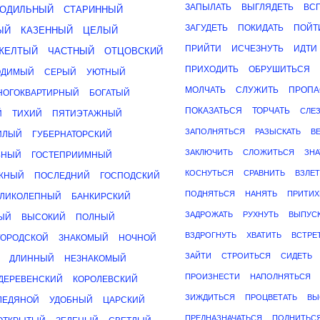
ЗАПЫЛАТЬ
ВЫГЛЯДЕТЬ
ВС
ОДИЛЬНЫЙ
СТАРИННЫЙ
ЗАГУДЕТЬ
ПОКИДАТЬ
ПОЙТ
ЫЙ
КАЗЕННЫЙ
ЦЕЛЫЙ
ПРИЙТИ
ИСЧЕЗНУТЬ
ИДТИ
ЖЕЛТЫЙ
ЧАСТНЫЙ
ОТЦОВСКИЙ
ПРИХОДИТЬ
ОБРУШИТЬСЯ
ОДИМЫЙ
СЕРЫЙ
УЮТНЫЙ
МОЛЧАТЬ
СЛУЖИТЬ
ПРОПА
НОГОКВАРТИРНЫЙ
БОГАТЫЙ
ПОКАЗАТЬСЯ
ТОРЧАТЬ
СЛЕ
Й
ТИХИЙ
ПЯТИЭТАЖНЫЙ
ЗАПОЛНЯТЬСЯ
РАЗЫСКАТЬ
В
ИЛЫЙ
ГУБЕРНАТОРСКИЙ
ЗАКЛЮЧИТЬ
СЛОЖИТЬСЯ
ЗНА
ЬНЫЙ
ГОСТЕПРИИМНЫЙ
КОСНУТЬСЯ
СРАВНИТЬ
ВЗЛЕТ
ЖНЫЙ
ПОСЛЕДНИЙ
ГОСПОДСКИЙ
ПОДНЯТЬСЯ
НАНЯТЬ
ПРИТИХ
ЕЛИКОЛЕПНЫЙ
БАНКИРСКИЙ
ЗАДРОЖАТЬ
РУХНУТЬ
ВЫПУСК
ЫЙ
ВЫСОКИЙ
ПОЛНЫЙ
ВЗДРОГНУТЬ
ХВАТИТЬ
ВСТРЕ
ГОРОДСКОЙ
ЗНАКОМЫЙ
НОЧНОЙ
ЗАЙТИ
СТРОИТЬСЯ
СИДЕТЬ
ДЛИННЫЙ
НЕЗНАКОМЫЙ
ПРОИЗНЕСТИ
НАПОЛНЯТЬСЯ
ДЕРЕВЕНСКИЙ
КОРОЛЕВСКИЙ
ЗИЖДИТЬСЯ
ПРОЦВЕТАТЬ
ВЫ
ЛЕДЯНОЙ
УДОБНЫЙ
ЦАРСКИЙ
ПРЕДНАЗНАЧАТЬСЯ
ПОЛНИТЬС