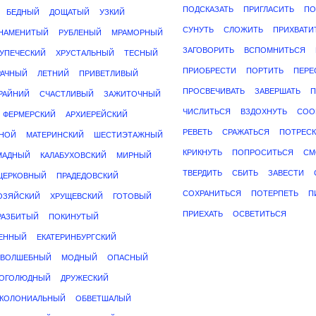
ПОДСКАЗАТЬ
ПРИГЛАСИТЬ
ПО
БЕДНЫЙ
ДОЩАТЫЙ
УЗКИЙ
СУНУТЬ
СЛОЖИТЬ
ПРИХВАТИ
НАМЕНИТЫЙ
РУБЛЕНЫЙ
МРАМОРНЫЙ
ЗАГОВОРИТЬ
ВСПОМНИТЬСЯ
КУПЕЧЕСКИЙ
ХРУСТАЛЬНЫЙ
ТЕСНЫЙ
ПРИОБРЕСТИ
ПОРТИТЬ
ПЕРЕ
РАЧНЫЙ
ЛЕТНИЙ
ПРИВЕТЛИВЫЙ
ПРОСВЕЧИВАТЬ
ЗАВЕРШАТЬ
П
РАЙНИЙ
СЧАСТЛИВЫЙ
ЗАЖИТОЧНЫЙ
ЧИСЛИТЬСЯ
ВЗДОХНУТЬ
СОО
ФЕРМЕРСКИЙ
АРХИЕРЕЙСКИЙ
РЕВЕТЬ
СРАЖАТЬСЯ
ПОТРЕСК
НОЙ
МАТЕРИНСКИЙ
ШЕСТИЭТАЖНЫЙ
КРИКНУТЬ
ПОПРОСИТЬСЯ
СМ
МАДНЫЙ
КАЛАБУХОВСКИЙ
МИРНЫЙ
ТВЕРДИТЬ
СБИТЬ
ЗАВЕСТИ
ЦЕРКОВНЫЙ
ПРАДЕДОВСКИЙ
СОХРАНИТЬСЯ
ПОТЕРПЕТЬ
П
ОЗЯЙСКИЙ
ХРУЩЕВСКИЙ
ГОТОВЫЙ
ПРИЕХАТЬ
ОСВЕТИТЬСЯ
РАЗБИТЫЙ
ПОКИНУТЫЙ
ЕННЫЙ
ЕКАТЕРИНБУРГСКИЙ
ВОЛШЕБНЫЙ
МОДНЫЙ
ОПАСНЫЙ
ОГОЛЮДНЫЙ
ДРУЖЕСКИЙ
КОЛОНИАЛЬНЫЙ
ОБВЕТШАЛЫЙ