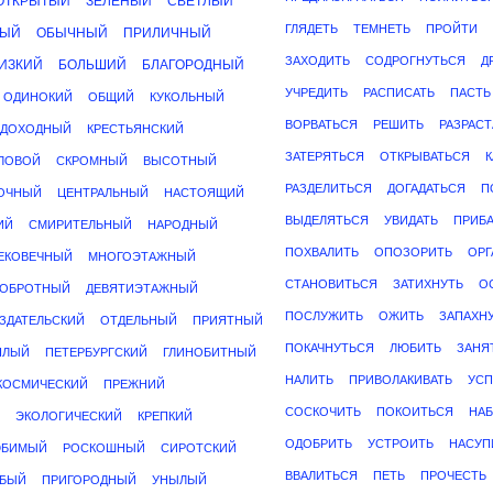
ОТКРЫТЫЙ
ЗЕЛЕНЫЙ
СВЕТЛЫЙ
ГЛЯДЕТЬ
ТЕМНЕТЬ
ПРОЙТИ
НЫЙ
ОБЫЧНЫЙ
ПРИЛИЧНЫЙ
ЗАХОДИТЬ
СОДРОГНУТЬСЯ
Д
ИЗКИЙ
БОЛЬШИЙ
БЛАГОРОДНЫЙ
УЧРЕДИТЬ
РАСПИСАТЬ
ПАСТЬ
ОДИНОКИЙ
ОБЩИЙ
КУКОЛЬНЫЙ
ВОРВАТЬСЯ
РЕШИТЬ
РАЗРАСТ
ДОХОДНЫЙ
КРЕСТЬЯНСКИЙ
ЗАТЕРЯТЬСЯ
ОТКРЫВАТЬСЯ
ЛОВОЙ
СКРОМНЫЙ
ВЫСОТНЫЙ
РАЗДЕЛИТЬСЯ
ДОГАДАТЬСЯ
П
ОЧНЫЙ
ЦЕНТРАЛЬНЫЙ
НАСТОЯЩИЙ
ВЫДЕЛЯТЬСЯ
УВИДАТЬ
ПРИБ
ИЙ
СМИРИТЕЛЬНЫЙ
НАРОДНЫЙ
ПОХВАЛИТЬ
ОПОЗОРИТЬ
ОРГ
ЕКОВЕЧНЫЙ
МНОГОЭТАЖНЫЙ
СТАНОВИТЬСЯ
ЗАТИХНУТЬ
О
ОБРОТНЫЙ
ДЕВЯТИЭТАЖНЫЙ
ПОСЛУЖИТЬ
ОЖИТЬ
ЗАПАХН
ЗДАТЕЛЬСКИЙ
ОТДЕЛЬНЫЙ
ПРИЯТНЫЙ
ПОКАЧНУТЬСЯ
ЛЮБИТЬ
ЗАНЯ
ПЛЫЙ
ПЕТЕРБУРГСКИЙ
ГЛИНОБИТНЫЙ
НАЛИТЬ
ПРИВОЛАКИВАТЬ
УС
КОСМИЧЕСКИЙ
ПРЕЖНИЙ
СОСКОЧИТЬ
ПОКОИТЬСЯ
НАБ
ЭКОЛОГИЧЕСКИЙ
КРЕПКИЙ
ОДОБРИТЬ
УСТРОИТЬ
НАСУП
ЮБИМЫЙ
РОСКОШНЫЙ
СИРОТСКИЙ
ВВАЛИТЬСЯ
ПЕТЬ
ПРОЧЕСТЬ
БЫЙ
ПРИГОРОДНЫЙ
УНЫЛЫЙ