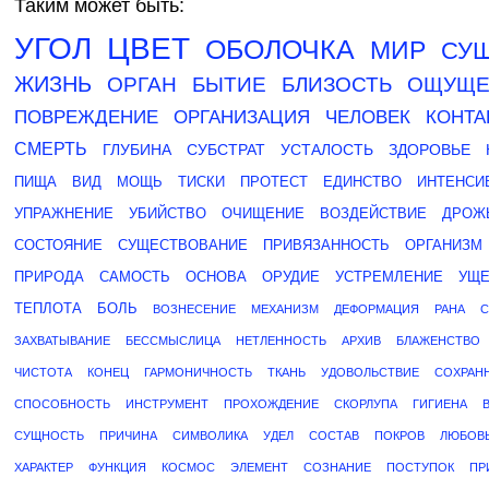
Таким может быть:
УГОЛ
ЦВЕТ
ОБОЛОЧКА
МИР
СУ
ЖИЗНЬ
ОРГАН
БЫТИЕ
БЛИЗОСТЬ
ОЩУЩЕ
ПОВРЕЖДЕНИЕ
ОРГАНИЗАЦИЯ
ЧЕЛОВЕК
КОНТА
СМЕРТЬ
ГЛУБИНА
СУБСТРАТ
УСТАЛОСТЬ
ЗДОРОВЬЕ
ПИЩА
ВИД
МОЩЬ
ТИСКИ
ПРОТЕСТ
ЕДИНСТВО
ИНТЕНСИ
УПРАЖНЕНИЕ
УБИЙСТВО
ОЧИЩЕНИЕ
ВОЗДЕЙСТВИЕ
ДРОЖ
СОСТОЯНИЕ
СУЩЕСТВОВАНИЕ
ПРИВЯЗАННОСТЬ
ОРГАНИЗМ
ПРИРОДА
САМОСТЬ
ОСНОВА
ОРУДИЕ
УСТРЕМЛЕНИЕ
УЩ
ТЕПЛОТА
БОЛЬ
ВОЗНЕСЕНИЕ
МЕХАНИЗМ
ДЕФОРМАЦИЯ
РАНА
С
ЗАХВАТЫВАНИЕ
БЕССМЫСЛИЦА
НЕТЛЕННОСТЬ
АРХИВ
БЛАЖЕНСТВО
ЧИСТОТА
КОНЕЦ
ГАРМОНИЧНОСТЬ
ТКАНЬ
УДОВОЛЬСТВИЕ
СОХРАН
СПОСОБНОСТЬ
ИНСТРУМЕНТ
ПРОХОЖДЕНИЕ
СКОРЛУПА
ГИГИЕНА
СУЩНОСТЬ
ПРИЧИНА
СИМВОЛИКА
УДЕЛ
СОСТАВ
ПОКРОВ
ЛЮБОВ
ХАРАКТЕР
ФУНКЦИЯ
КОСМОС
ЭЛЕМЕНТ
СОЗНАНИЕ
ПОСТУПОК
ПР