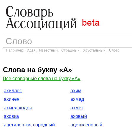
Например:
Идея
,
Известный
,
Страшный
,
Хрустальный
,
Слово
Слова на букву «А»
Все словарные слова на букву «А»
ахиллес
ахим
ахинея
ахмад
ахмед-ходжа
ахмет
аховка
аховый
ацетилен-кислородный
ацетиленовый