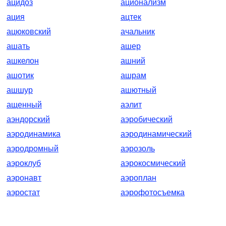
ацидоз
ационализм
ация
ацтек
ацюковский
ачальник
ашать
ашер
ашкелон
ашний
ашотик
ашрам
ашшур
ашютный
ащенный
аэлит
аэндорский
аэробический
аэродинамика
аэродинамический
аэродромный
аэрозоль
аэроклуб
аэрокосмический
аэронавт
аэроплан
аэростат
аэрофотосъемка