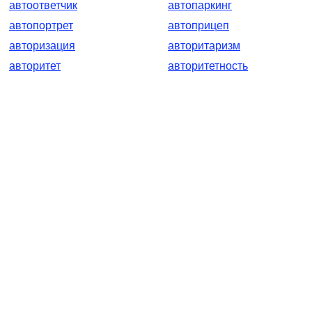
автоответчик
автопаркинг
автопортрет
автоприцеп
авторизация
авторитаризм
авторитет
авторитетность