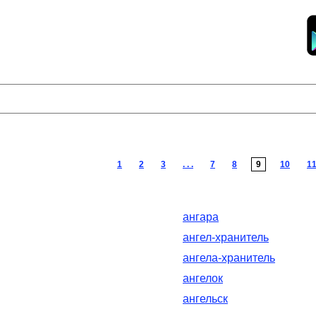
1
2
3
. . .
7
8
9
10
1
ангара
ангел-хранитель
ангела-хранитель
ангелок
ангельск