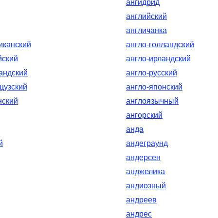
ангидрид
английский
англичанка
иканский
англо-голландский
йский
англо-ирландский
андский
англо-русский
цузский
англо-японский
нский
англоязычный
ангорский
анда
й
андеграунд
андерсен
анджелика
андиозный
андреев
андрес