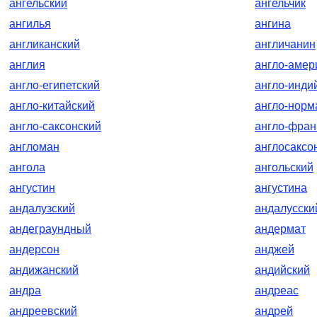
ангельский
ангельчик
ангилья
ангина
англиканский
англичанин
англия
англо-амер
англо-египетский
англо-инди
англо-китайский
англо-норм
англо-саксонский
англо-фран
англоман
англосаксо
ангола
ангольский
ангустин
ангустина
андалузский
андалусски
андеграундный
андермат
андерсон
анджей
андижанский
андийский
андра
андреас
андреевский
андрей