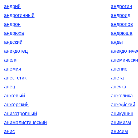
андрий
андрогин
андрогинный
андроид
андрон
андропов
андрюха
андрюша
андский
анды
анекдотец
анекдотиче
анеля
анемическ
анемия
анение
анестетик
анета
анец
анечка
анжевый
анжелика
анжерский
анжуйский
анизотропный
аникушин
анималистический
анимизм
анис
анисим