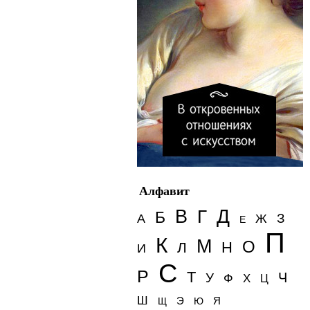
Алфавит
Д
В
Г
Б
З
А
Ж
Е
П
К
М
О
Н
Л
И
С
Р
Т
Ч
У
Ф
Х
Ц
Ш
Э
Я
Щ
Ю