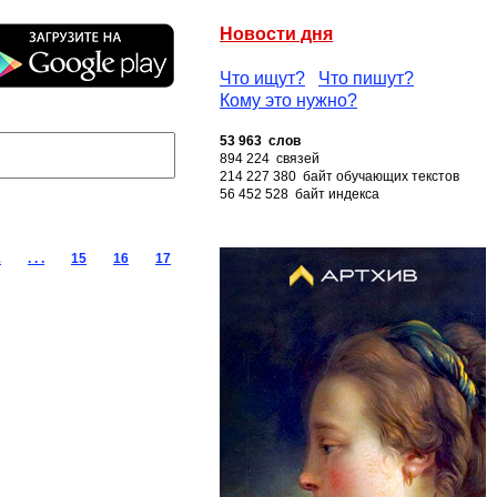
Новости дня
Что ищут?
Что пишут?
Кому это нужно?
53 963 слов
894 224 связей
214 227 380 байт обучающих текстов
56 452 528 байт индекса
1
. . .
15
16
17