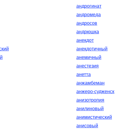
андрогинат
андромеда
андросов
андрюшка
анекдот
ский
анекдотичный
ий
анемичный
анестезия
анетта
анжамбеман
анжеро-судженск
анизотропия
анилиновый
анимистический
анисовый