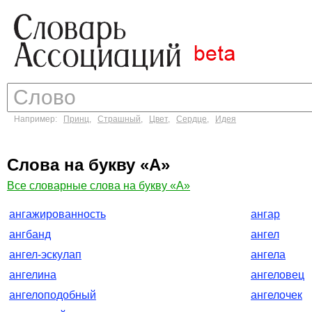
Например:
Принц
,
Страшный
,
Цвет
,
Сердце
,
Идея
Слова на букву «А»
Все словарные слова на букву «А»
ангажированность
ангар
ангбанд
ангел
ангел-эскулап
ангела
ангелина
ангеловец
ангелоподобный
ангелочек