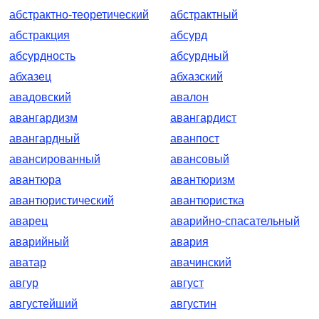
абстрактно-теоретический
абстрактный
абстракция
абсурд
абсурдность
абсурдный
абхазец
абхазский
авадовский
авалон
авангардизм
авангардист
авангардный
аванпост
авансированный
авансовый
авантюра
авантюризм
авантюристический
авантюристка
аварец
аварийно-спасательный
аварийный
авария
аватар
авачинский
авгур
август
августейший
августин