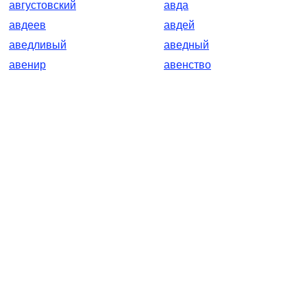
августовский
авда
авдеев
авдей
аведливый
аведный
авенир
авенство