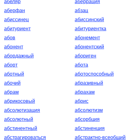
абеляр
аберрация
аберфан
абзац
абиссинец
абиссинский
абитуриент
абитуриентка
абов
абонемент
абонент
абонентский
абордажный
абориген
аборт
абота
аботный
аботоспособный
абочий
абразивный
абрам
абрахам
абрикосовый
абрис
абсолютизация
абсолютизм
абсолютный
абсорбция
абстинентный
абстиненция
абстрагироваться
абстрактно-всеобщий