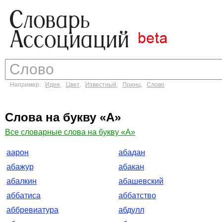
Например:
Идея
,
Цвет
,
Известный
,
Принц
,
Слово
Слова на букву «А»
Все словарные слова на букву «А»
аарон
абадан
абажур
абакан
абалкин
абашевский
аббатиса
аббатство
аббревиатура
абдулл