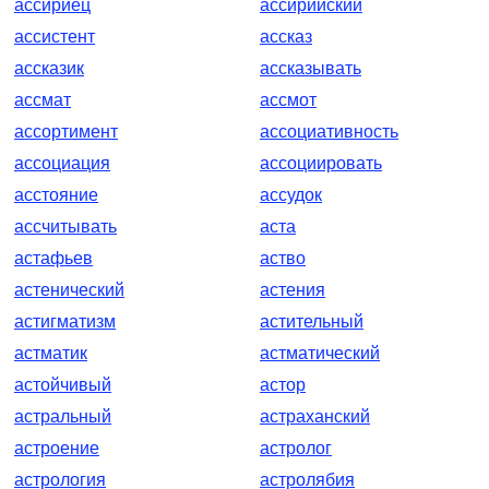
ассириец
ассирийский
ассистент
ассказ
ассказик
ассказывать
ассмат
ассмот
ассортимент
ассоциативность
ассоциация
ассоциировать
асстояние
ассудок
ассчитывать
аста
астафьев
аство
астенический
астения
астигматизм
астительный
астматик
астматический
астойчивый
астор
астральный
астраханский
астроение
астролог
астрология
астролябия