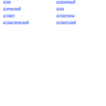
атик
атипичный
атический
атка
атлант
атлантида
атлантический
атлантский