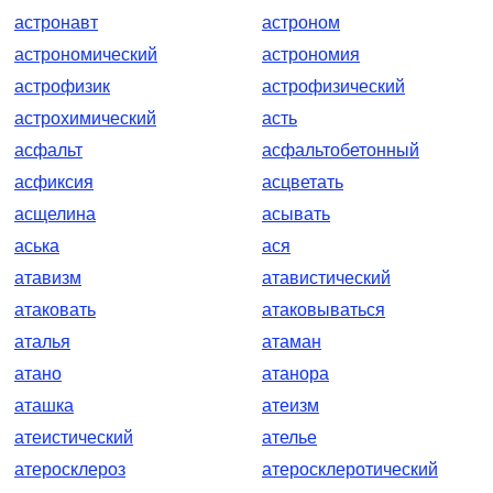
астронавт
астроном
астрономический
астрономия
астрофизик
астрофизический
астрохимический
асть
асфальт
асфальтобетонный
асфиксия
асцветать
асщелина
асывать
аська
ася
атавизм
атавистический
атаковать
атаковываться
аталья
атаман
атано
атанора
аташка
атеизм
атеистический
ателье
атеросклероз
атеросклеротический