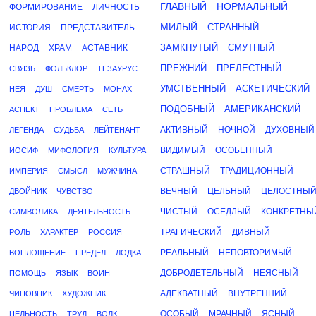
ГЛАВНЫЙ
НОРМАЛЬНЫЙ
ФОРМИРОВАНИЕ
ЛИЧНОСТЬ
МИЛЫЙ
СТРАННЫЙ
ИСТОРИЯ
ПРЕДСТАВИТЕЛЬ
ЗАМКНУТЫЙ
СМУТНЫЙ
НАРОД
ХРАМ
АСТАВНИК
ПРЕЖНИЙ
ПРЕЛЕСТНЫЙ
СВЯЗЬ
ФОЛЬКЛОР
ТЕЗАУРУС
УМСТВЕННЫЙ
АСКЕТИЧЕСКИЙ
НЕЯ
ДУШ
СМЕРТЬ
МОНАХ
ПОДОБНЫЙ
АМЕРИКАНСКИЙ
АСПЕКТ
ПРОБЛЕМА
СЕТЬ
АКТИВНЫЙ
НОЧНОЙ
ДУХОВНЫЙ
ЛЕГЕНДА
СУДЬБА
ЛЕЙТЕНАНТ
ВИДИМЫЙ
ОСОБЕННЫЙ
ИОСИФ
МИФОЛОГИЯ
КУЛЬТУРА
СТРАШНЫЙ
ТРАДИЦИОННЫЙ
ИМПЕРИЯ
СМЫСЛ
МУЖЧИНА
ВЕЧНЫЙ
ЦЕЛЬНЫЙ
ЦЕЛОСТНЫ
ДВОЙНИК
ЧУВСТВО
ЧИСТЫЙ
ОСЕДЛЫЙ
КОНКРЕТНЫ
СИМВОЛИКА
ДЕЯТЕЛЬНОСТЬ
ТРАГИЧЕСКИЙ
ДИВНЫЙ
РОЛЬ
ХАРАКТЕР
РОССИЯ
РЕАЛЬНЫЙ
НЕПОВТОРИМЫЙ
ВОПЛОЩЕНИЕ
ПРЕДЕЛ
ЛОДКА
ДОБРОДЕТЕЛЬНЫЙ
НЕЯСНЫЙ
ПОМОЩЬ
ЯЗЫК
ВОИН
АДЕКВАТНЫЙ
ВНУТРЕННИЙ
ЧИНОВНИК
ХУДОЖНИК
ОСОБЫЙ
МРАЧНЫЙ
ЯСНЫЙ
ЦЕЛЬНОСТЬ
ТРУД
ВОЛК