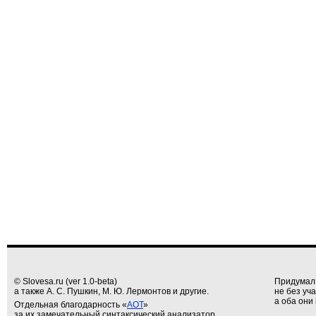
© Slovesa.ru (ver 1.0-beta)
Придумал
а также А. С. Пушкин, М. Ю. Лермонтов и другие.
не без уч
а оба они 
Отдельная благодарность «
АОТ
»
за их замечательный синтаксический анализатор.