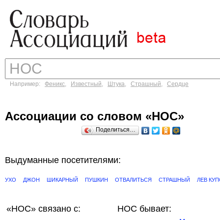
Например:
Феникс
,
Известный
,
Штука
,
Страшный
,
Сердце
Ассоциации со словом «НОС»
Поделиться…
Выдуманные посетителями:
УХО
ДЖОН
ШИКАРНЫЙ
ПУШКИН
ОТВАЛИТЬСЯ
СТРАШНЫЙ
ЛЕВ КУ
«НОС»
связано с:
НОС бывает: