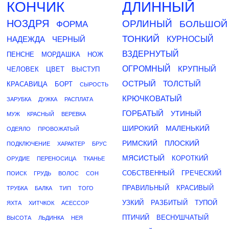
КОНЧИК
ДЛИННЫЙ
НОЗДРЯ
ОРЛИНЫЙ
БОЛЬШОЙ
ФОРМА
ТОНКИЙ
НАДЕЖДА
ЧЕРНЫЙ
КУРНОСЫЙ
ВЗДЕРНУТЫЙ
ПЕНСНЕ
МОРДАШКА
НОЖ
ОГРОМНЫЙ
КРУПНЫЙ
ЧЕЛОВЕК
ЦВЕТ
ВЫСТУП
ОСТРЫЙ
ТОЛСТЫЙ
КРАСАВИЦА
БОРТ
СЫРОСТЬ
КРЮЧКОВАТЫЙ
ЗАРУБКА
ДУЖКА
РАСПЛАТА
ГОРБАТЫЙ
УТИНЫЙ
МУЖ
КРАСНЫЙ
ВЕРЕВКА
ШИРОКИЙ
МАЛЕНЬКИЙ
ОДЕЯЛО
ПРОВОЖАТЫЙ
РИМСКИЙ
ПЛОСКИЙ
ПОДКЛЮЧЕНИЕ
ХАРАКТЕР
БРУС
МЯСИСТЫЙ
КОРОТКИЙ
ОРУДИЕ
ПЕРЕНОСИЦА
ТКАНЬЕ
СОБСТВЕННЫЙ
ГРЕЧЕСКИЙ
ПОИСК
ГРУДЬ
ВОЛОС
СОН
ПРАВИЛЬНЫЙ
КРАСИВЫЙ
ТРУБКА
БАЛКА
ТИП
ТОГО
УЗКИЙ
РАЗБИТЫЙ
ТУПОЙ
ЯХТА
ХИТЧКОК
АСЕССОР
ПТИЧИЙ
ВЕСНУШЧАТЫЙ
ВЫСОТА
ЛЬДИНКА
НЕЯ