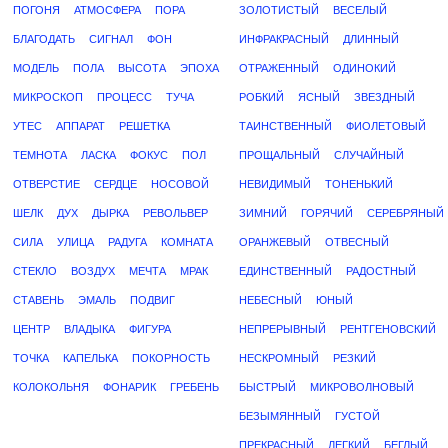
ПОГОНЯ
АТМОСФЕРА
ПОРА
ЗОЛОТИСТЫЙ
ВЕСЕЛЫЙ
БЛАГОДАТЬ
СИГНАЛ
ФОН
ИНФРАКРАСНЫЙ
ДЛИННЫЙ
МОДЕЛЬ
ПОЛА
ВЫСОТА
ЭПОХА
ОТРАЖЕННЫЙ
ОДИНОКИЙ
МИКРОСКОП
ПРОЦЕСС
ТУЧА
РОБКИЙ
ЯСНЫЙ
ЗВЕЗДНЫЙ
УТЕС
АППАРАТ
РЕШЕТКА
ТАИНСТВЕННЫЙ
ФИОЛЕТОВЫЙ
ТЕМНОТА
ЛАСКА
ФОКУС
ПОЛ
ПРОЩАЛЬНЫЙ
СЛУЧАЙНЫЙ
ОТВЕРСТИЕ
СЕРДЦЕ
НОСОВОЙ
НЕВИДИМЫЙ
ТОНЕНЬКИЙ
ШЕЛК
ДУХ
ДЫРКА
РЕВОЛЬВЕР
ЗИМНИЙ
ГОРЯЧИЙ
СЕРЕБРЯНЫЙ
СИЛА
УЛИЦА
РАДУГА
КОМНАТА
ОРАНЖЕВЫЙ
ОТВЕСНЫЙ
СТЕКЛО
ВОЗДУХ
МЕЧТА
МРАК
ЕДИНСТВЕННЫЙ
РАДОСТНЫЙ
СТАВЕНЬ
ЭМАЛЬ
ПОДВИГ
НЕБЕСНЫЙ
ЮНЫЙ
ЦЕНТР
ВЛАДЫКА
ФИГУРА
НЕПРЕРЫВНЫЙ
РЕНТГЕНОВСКИЙ
ТОЧКА
КАПЕЛЬКА
ПОКОРНОСТЬ
НЕСКРОМНЫЙ
РЕЗКИЙ
КОЛОКОЛЬНЯ
ФОНАРИК
ГРЕБЕНЬ
БЫСТРЫЙ
МИКРОВОЛНОВЫЙ
БЕЗЫМЯННЫЙ
ГУСТОЙ
ПРЕКРАСНЫЙ
ЛЕГКИЙ
БЕГЛЫЙ