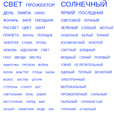
СВЕТ
СОЛНЕЧНЫЙ
ПРОЖЕКТОР
ДЕНЬ
ЛАМПА
ЯРКИЙ
ПОСЛЕДНИЙ
ОКНО
ФОНАРЬ
ЗАРЯ
СВЕТОВОЙ
ЛУННЫЙ
ТВЕРДЫНЯ
ЗЕЛЕНЫЙ
РАССВЕТ
ЦВЕТ
ЗАКАТ
СЛАБЫЙ
ЖЕЛТЫЙ
ПЛАНЕТА
ЖИЗНЬ
ПОРЯДОК
ЛАЗЕРНЫЙ
БЕЛЫЙ
ТОНКИЙ
ЭНЕРГИЯ
СЛАВА
ОГОНЬ
КОСМИЧЕСКИЙ
ЗОЛОТОЙ
ЛЮБОВЬ
ИДЕАЛИЗМ
СВЕТ
СВЕТЛЫЙ
БЛЕДНЫЙ
ГЛАЗ
ЗВЕЗДА
МЕСЯЦ
МОЩНЫЙ
СИНИЙ
РОЗОВЫЙ
УЗКИЙ
ОСЛЕПИТЕЛЬНЫЙ
ЛАМПОЧКА
ПРОЛОМ
ВОЙНА
ЕДИНЫЙ
ТЕПЛЫЙ
ВЕЧЕРНИЙ
РАЗУМ
БЛАСТЕР
ПТИЦА
НАУКА
ЭЛЕКТРОННЫЙ
ВОЛОС
ЛИСТВА
ШТОРА
ВЕРТИКАЛЬНЫЙ
СТОРОНА
СПЕКТР
БОГ
ПРОЖЕКТОРНЫЙ
СИЛЬНЫЙ
СВЕТИЛЬНИК
ЛУНА
ЗЕМЛЯ
ПЫЛЬНЫЙ
РАССТОЯНИЕ
ПЕРЕД
МИР
СЕРЕБРИСТЫЙ
ОБЪЕКТ
ГАЛАКТИКА
ВОДА
ХАК
УТРЕННИЙ
ОГНЕННЫЙ