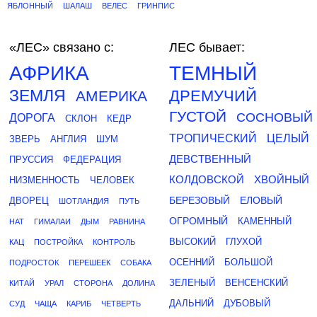
ЯБЛОННЫЙ
ШАЛАШ
ВЕЛЕС
ГРИНПИС
«ЛЕС»
связано с:
ЛЕС бывает:
АФРИКА
ТЕМНЫЙ
ЗЕМЛЯ
ДРЕМУЧИЙ
АМЕРИКА
ГУСТОЙ
СОСНОВЫЙ
ДОРОГА
СКЛОН
КЕДР
ТРОПИЧЕСКИЙ
ЦЕЛЫЙ
ЗВЕРЬ
АНГЛИЯ
ШУМ
ДЕВСТВЕННЫЙ
ПРУССИЯ
ФЕДЕРАЦИЯ
КОЛДОВСКОЙ
ХВОЙНЫЙ
НИЗМЕННОСТЬ
ЧЕЛОВЕК
БЕРЕЗОВЫЙ
ЕЛОВЫЙ
ДВОРЕЦ
ШОТЛАНДИЯ
ПУТЬ
ОГРОМНЫЙ
КАМЕННЫЙ
НАТ
ГИМАЛАИ
ДЫМ
РАВНИНА
ВЫСОКИЙ
ГЛУХОЙ
КАЦ
ПОСТРОЙКА
КОНТРОЛЬ
ОСЕННИЙ
БОЛЬШОЙ
ПОДРОСТОК
ПЕРЕШЕЕК
СОБАКА
ЗЕЛЕНЫЙ
ВЕНСЕНСКИЙ
КИТАЙ
УРАЛ
СТОРОНА
ДОЛИНА
ДАЛЬНИЙ
ДУБОВЫЙ
СУД
ЧАЩА
КАРИБ
ЧЕТВЕРТЬ