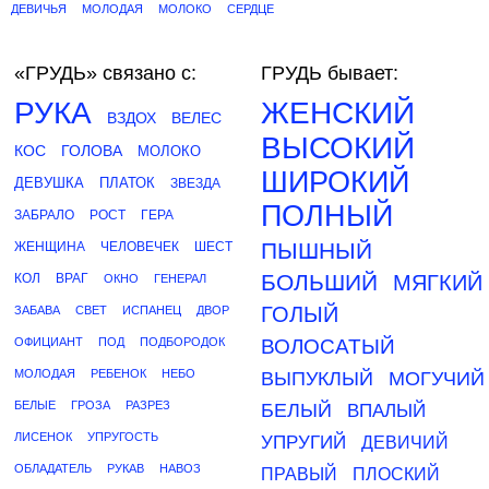
ДЕВИЧЬЯ
МОЛОДАЯ
МОЛОКО
СЕРДЦЕ
«ГРУДЬ»
связано с:
ГРУДЬ бывает:
РУКА
ЖЕНСКИЙ
ВЗДОХ
ВЕЛЕС
ВЫСОКИЙ
КОС
ГОЛОВА
МОЛОКО
ШИРОКИЙ
ДЕВУШКА
ПЛАТОК
ЗВЕЗДА
ПОЛНЫЙ
ЗАБРАЛО
РОСТ
ГЕРА
ПЫШНЫЙ
ЖЕНЩИНА
ЧЕЛОВЕЧЕК
ШЕСТ
БОЛЬШИЙ
КОЛ
ВРАГ
МЯГКИЙ
ОКНО
ГЕНЕРАЛ
ГОЛЫЙ
ЗАБАВА
СВЕТ
ИСПАНЕЦ
ДВОР
ОФИЦИАНТ
ПОД
ПОДБОРОДОК
ВОЛОСАТЫЙ
МОЛОДАЯ
РЕБЕНОК
НЕБО
ВЫПУКЛЫЙ
МОГУЧИЙ
БЕЛЫЕ
ГРОЗА
РАЗРЕЗ
БЕЛЫЙ
ВПАЛЫЙ
ЛИСЕНОК
УПРУГОСТЬ
УПРУГИЙ
ДЕВИЧИЙ
ОБЛАДАТЕЛЬ
РУКАВ
НАВОЗ
ПРАВЫЙ
ПЛОСКИЙ