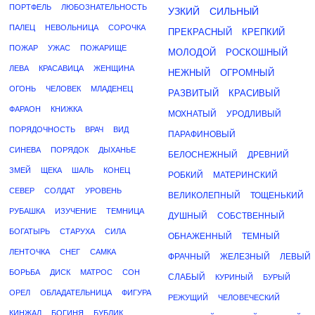
ПОРТФЕЛЬ
ЛЮБОЗНАТЕЛЬНОСТЬ
УЗКИЙ
СИЛЬНЫЙ
ПАЛЕЦ
НЕВОЛЬНИЦА
СОРОЧКА
ПРЕКРАСНЫЙ
КРЕПКИЙ
ПОЖАР
УЖАС
ПОЖАРИЩЕ
МОЛОДОЙ
РОСКОШНЫЙ
ЛЕВА
КРАСАВИЦА
ЖЕНЩИНА
НЕЖНЫЙ
ОГРОМНЫЙ
ОГОНЬ
ЧЕЛОВЕК
МЛАДЕНЕЦ
РАЗВИТЫЙ
КРАСИВЫЙ
ФАРАОН
КНИЖКА
МОХНАТЫЙ
УРОДЛИВЫЙ
ПОРЯДОЧНОСТЬ
ВРАЧ
ВИД
ПАРАФИНОВЫЙ
СИНЕВА
ПОРЯДОК
ДЫХАНЬЕ
БЕЛОСНЕЖНЫЙ
ДРЕВНИЙ
ЗМЕЙ
ЩЕКА
ШАЛЬ
КОНЕЦ
РОБКИЙ
МАТЕРИНСКИЙ
СЕВЕР
СОЛДАТ
УРОВЕНЬ
ВЕЛИКОЛЕПНЫЙ
ТОЩЕНЬКИЙ
РУБАШКА
ИЗУЧЕНИЕ
ТЕМНИЦА
ДУШНЫЙ
СОБСТВЕННЫЙ
БОГАТЫРЬ
СТАРУХА
СИЛА
ОБНАЖЕННЫЙ
ТЕМНЫЙ
ЛЕНТОЧКА
СНЕГ
САМКА
ФРАЧНЫЙ
ЖЕЛЕЗНЫЙ
ЛЕВЫЙ
БОРЬБА
ДИСК
МАТРОС
СОН
СЛАБЫЙ
КУРИНЫЙ
БУРЫЙ
ОРЕЛ
ОБЛАДАТЕЛЬНИЦА
ФИГУРА
РЕЖУЩИЙ
ЧЕЛОВЕЧЕСКИЙ
КИНЖАЛ
БОГИНЯ
БУБЛИК