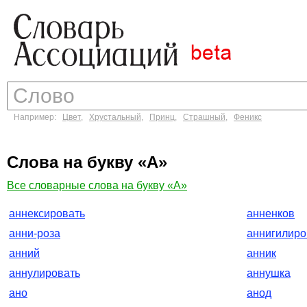
Например:
Цвет
,
Хрустальный
,
Принц
,
Страшный
,
Феникс
Слова на букву «А»
Все словарные слова на букву «А»
аннексировать
анненков
анни-роза
аннигилиро
анний
анник
аннулировать
аннушка
ано
анод