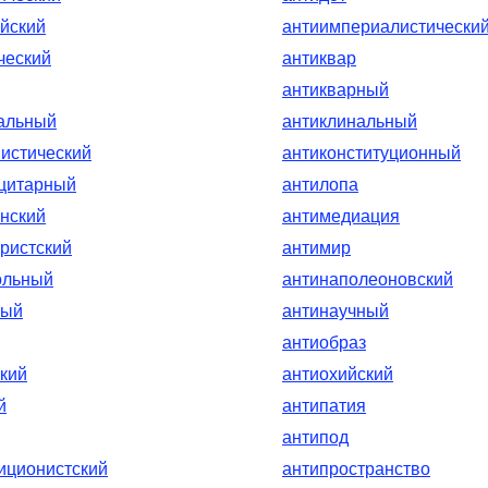
йский
антиимпериалистически
ческий
антиквар
антикварный
альный
антиклинальный
истический
антиконституционный
цитарный
антилопа
нский
антимедиация
ристский
антимир
ольный
антинаполеоновский
ный
антинаучный
антиобраз
кий
антиохийский
й
антипатия
антипод
иционистский
антипространство