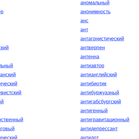
аномальный
ер
анонимность
анс
ант
антагонистический
ский
антверпен
антенна
льный
антиавтор
анский
антианглийский
ический
антибиотик
вистский
антибуржуазный
ый
антигабсбургский
антигенный
рственный
антигравитационный
нговый
антидепрессант
ический
антидот