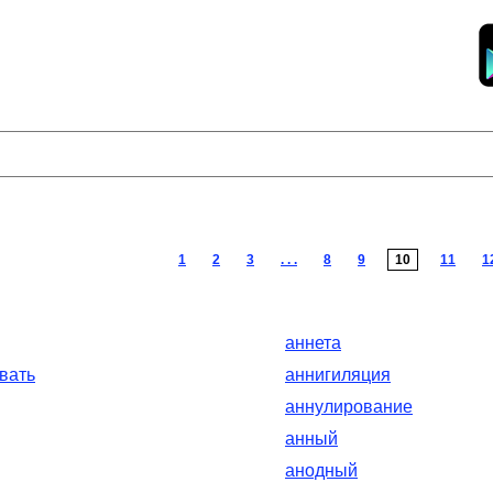
1
2
3
. . .
8
9
10
11
1
аннета
вать
аннигиляция
аннулирование
анный
анодный