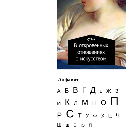
Алфавит
Д
В
Г
Б
З
А
Ж
Е
П
К
М
О
Н
Л
И
С
Р
Т
Ч
У
Ф
Х
Ц
Ш
Э
Я
Щ
Ю