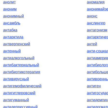
анолит
аномалия
аноним
анонимайз
анонимный
анонс
ансамбль
анслингер
антабка
антагонизм
антарктида
антарктиче
антверпенский
антей
антенный
анти-социа
антиалкогольный
антиамерик
антибактериальный
антибиолог
антибиотикотерапия
антибольше
антивирусный
антивоенн
антигемофилический
антиген
антигитлеровский
антигосуда
антигуманный
антидемпи
антидепрессивный
антидогмат