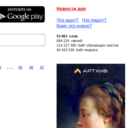
Новости дня
Что ищут?
Что пишут?
Кому это нужно?
53 963 слов
894 224 связей
214 227 380 байт обучающих текстов
56 452 528 байт индекса
. . .
2
15
16
17