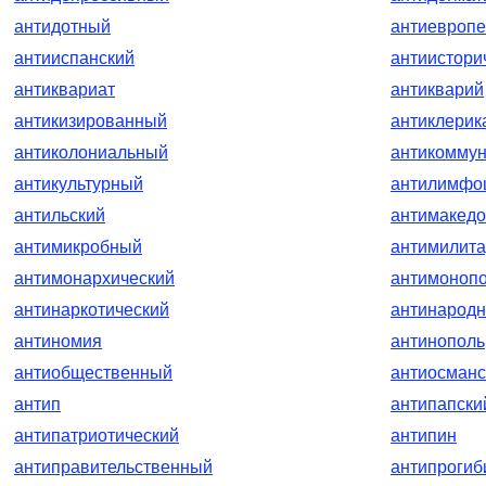
антидотный
антиевропе
антииспанский
антиистори
антиквариат
антикварий
антикизированный
антиклерик
антиколониальный
антикоммун
антикультурный
антилимфо
антильский
антимакедо
антимикробный
антимилита
антимонархический
антимоноп
антинаркотический
антинарод
антиномия
антинополь
антиобщественный
антиосманс
антип
антипапски
антипатриотический
антипин
антиправительственный
антипрогиб