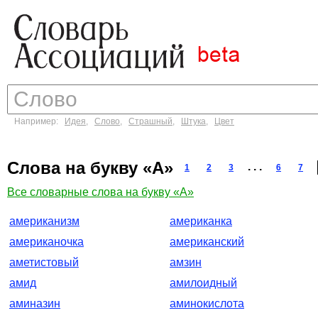
Например:
Идея
,
Слово
,
Страшный
,
Штука
,
Цвет
Слова на букву «А»
. . .
1
2
3
6
7
Все словарные слова на букву «А»
американизм
американка
американочка
американский
аметистовый
амзин
амид
амилоидный
аминазин
аминокислота