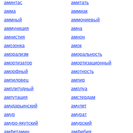
аминтас
амитать
амма
аммиак
аммный
аммониевый
аммуниция
амна
амнистия
амнон
амозонка
амок
аморализм
аморальность
амортизатор
амортизационный
аморфный
амотность
ампиловец
ампир
амплитудный
амплуа
ампутация
амстердам
амударьинский
амулет
амур
амурат
амуро-якутский
амурский
амфетамин
амфибия