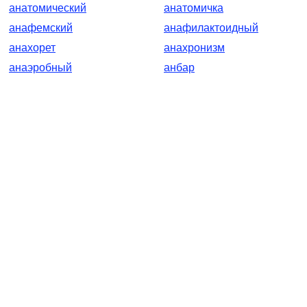
анатомический
анатомичка
анафемский
анафилактоидный
анахорет
анахронизм
анаэробный
анбар