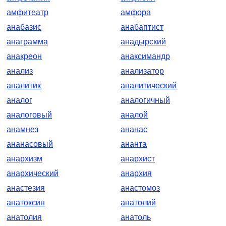
амфитеатр
амфора
анабазис
анабаптист
анаграмма
анадырский
анакреон
анаксимандр
анализ
анализатор
аналитик
аналитический
аналог
аналогичный
аналоговый
аналой
анамнез
ананас
ананасовый
ананта
анархизм
анархист
анархический
анархия
анастезия
анастомоз
анатоксин
анатолий
анатолия
анатоль