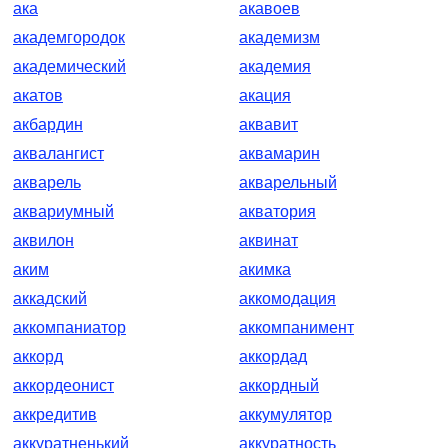
ака
акавоев
академгородок
академизм
академический
академия
акатов
акация
акбардин
аквавит
аквалангист
аквамарин
акварель
акварельный
аквариумный
акватория
аквилон
аквинат
аким
акимка
аккадский
аккомодация
аккомпаниатор
аккомпанимент
аккорд
аккордад
аккордеонист
аккордный
аккредитив
аккумулятор
аккуратненький
аккуратность