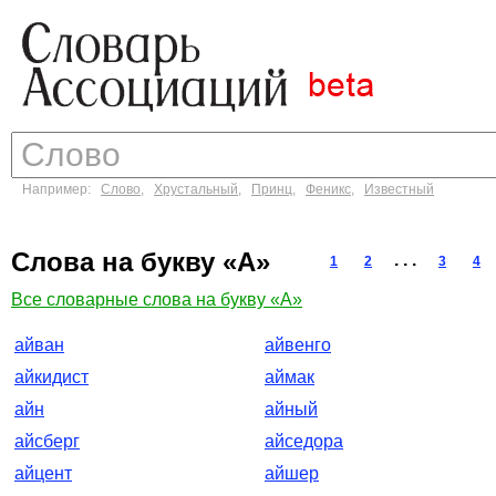
Например:
Слово
,
Хрустальный
,
Принц
,
Феникс
,
Известный
Слова на букву «А»
. . .
1
2
3
4
Все словарные слова на букву «А»
айван
айвенго
айкидист
аймак
айн
айный
айсберг
айседора
айцент
айшер