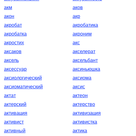
акм
аков
акон
акр
акробат
акробатика
акробатка
акроним
акростих
акс
аксаков
акселерат
аксель
аксельбант
аксессуар
аксиньюшка
аксиологический
аксиома
аксиоматический
аксис
актат
актеон
актерский
актерство
активация
активизация
активист
активистка
активный
актика