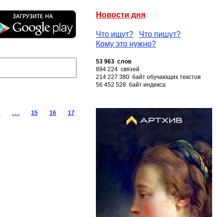
Новости дня
Что ищут?
Что пишут?
Кому это нужно?
53 963 слов
894 224 связей
214 227 380 байт обучающих текстов
56 452 528 байт индекса
3
. . .
15
16
17