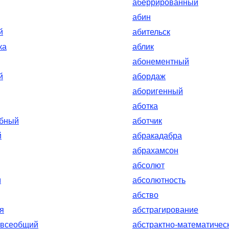
аберрированный
абин
й
абительск
ка
аблик
абонементный
й
абордаж
аборигенный
аботка
обный
аботчик
й
абракадабра
абрахамсон
абсолют
м
абсолютность
абство
я
абстрагирование
-всеобщий
абстрактно-математичес