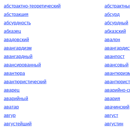
абстрактно-теоретический
абстрактны
абстракция
абсурд
абсурдность
абсурдный
абхазец
абхазский
авадовский
авалон
авангардизм
авангардис
авангардный
аванпост
авансированный
авансовый
авантюра
авантюриз
авантюристический
авантюрист
аварец
аварийно-с
аварийный
авария
аватар
авачинский
авгур
август
августейший
августин