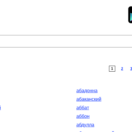
1
2
абадонна
абаканский
й
аббат
аббон
абдулла