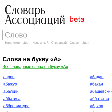
Например:
Цвет
,
Известный
,
Страшный
,
Слово
,
Идея
Слова на букву «А»
Все словарные слова на букву «А»
аарон
абадан
абажур
абакан
абалкин
абашевски
аббатиса
аббатство
аббревиатура
абдулл