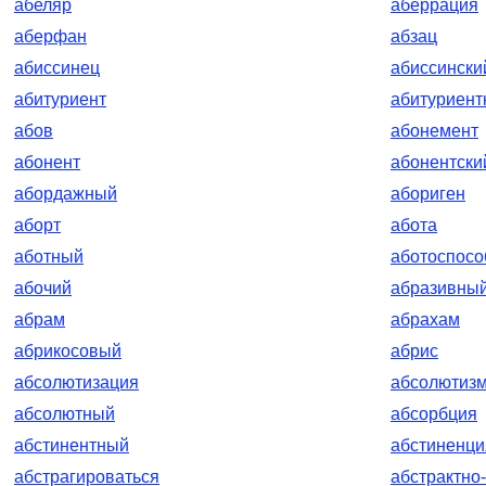
абеляр
аберрация
аберфан
абзац
абиссинец
абиссински
абитуриент
абитуриент
абов
абонемент
абонент
абонентски
абордажный
абориген
аборт
абота
аботный
аботоспос
абочий
абразивны
абрам
абрахам
абрикосовый
абрис
абсолютизация
абсолютиз
абсолютный
абсорбция
абстинентный
абстиненци
абстрагироваться
абстрактно