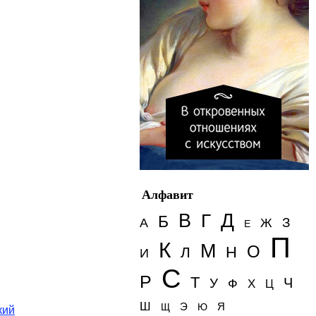
Алфавит
Д
В
Г
Б
З
А
Ж
Е
П
К
М
О
Н
Л
И
С
Р
Т
Ч
У
Ф
Х
Ц
Ш
Э
Я
Щ
Ю
кий