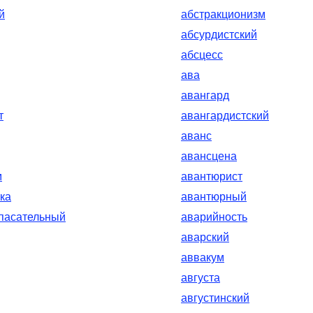
й
абстракционизм
абсурдистский
абсцесс
ава
авангард
т
авангардистский
аванс
авансцена
м
авантюрист
ка
авантюрный
пасательный
аварийность
аварский
аввакум
августа
августинский