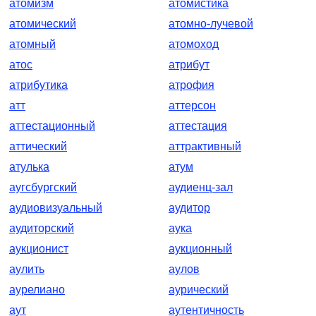
атомизм
атомистика
атомический
атомно-лучевой
атомный
атомоход
атос
атрибут
атрибутика
атрофия
атт
аттерсон
аттестационный
аттестация
аттический
аттрактивный
атулька
атум
аугсбургский
аудиенц-зал
аудиовизуальный
аудитор
аудиторский
аука
аукционист
аукционный
аулить
аулов
аурелиано
аурический
аут
аутентичность