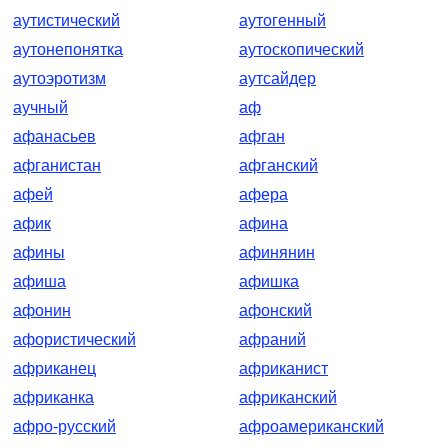
аутистический
аутогенный
аутонепонятка
аутоскопический
аутоэротизм
аутсайдер
аучный
аф
афанасьев
афган
афганистан
афганский
афей
афера
афик
афина
афины
афинянин
афиша
афишка
афонин
афонский
афористический
афраний
африканец
африканист
африканка
африканский
афро-русский
афроамериканский