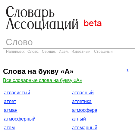
Например:
Слово
,
Сердце
,
Идея
,
Известный
,
Страшный
Слова на букву «А»
1
Все словарные слова на букву «А»
атласистый
атласный
атлет
атлетика
атман
атмосфера
атмосферный
атный
атом
атомарный