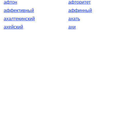
афтон
афторитет
аффективный
аффинный
ахалтекинский
ахать
ахейский
ахи