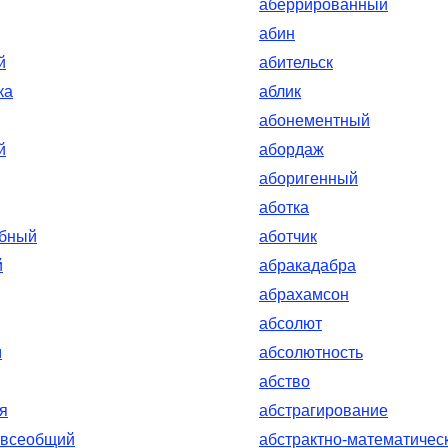
аберрированный
абин
й
абительск
ка
аблик
абонементный
й
абордаж
аборигенный
аботка
обный
аботчик
й
абракадабра
абрахамсон
абсолют
м
абсолютность
абство
я
абстрагирование
-всеобщий
абстрактно-математичес