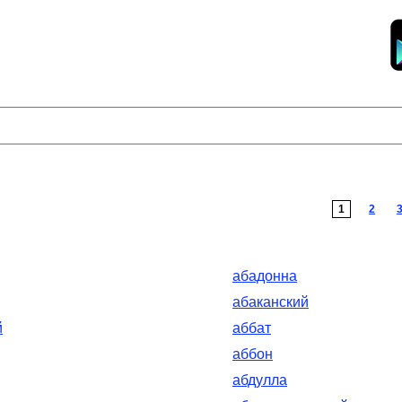
1
2
абадонна
абаканский
й
аббат
аббон
абдулла