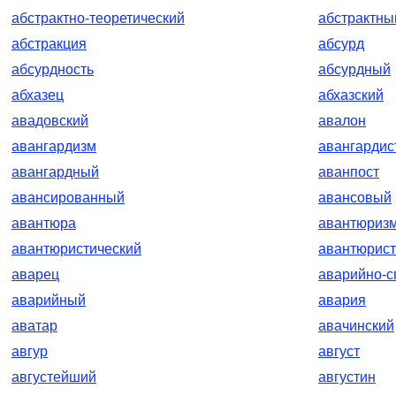
абстрактно-теоретический
абстрактны
абстракция
абсурд
абсурдность
абсурдный
абхазец
абхазский
авадовский
авалон
авангардизм
авангардис
авангардный
аванпост
авансированный
авансовый
авантюра
авантюриз
авантюристический
авантюрист
аварец
аварийно-с
аварийный
авария
аватар
авачинский
авгур
август
августейший
августин