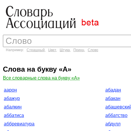
Например:
Страшный
,
Цвет
,
Штука
,
Принц
,
Слово
Слова на букву «А»
Все словарные слова на букву «А»
аарон
абадан
абажур
абакан
абалкин
абашевски
аббатиса
аббатство
аббревиатура
абдулл