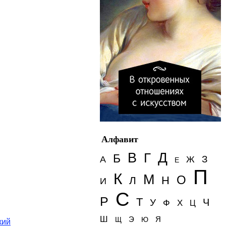
Алфавит
Д
В
Г
Б
З
А
Ж
Е
П
К
М
О
Н
Л
И
С
Р
Т
Ч
У
Ф
Х
Ц
Ш
Э
Я
Щ
Ю
кий