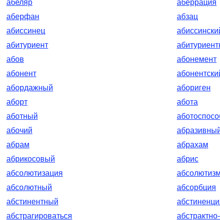
абеляр
аберрация
аберфан
абзац
абиссинец
абиссински
абитуриент
абитуриент
абов
абонемент
абонент
абонентски
абордажный
абориген
аборт
абота
аботный
аботоспос
абочий
абразивны
абрам
абрахам
абрикосовый
абрис
абсолютизация
абсолютиз
абсолютный
абсорбция
абстинентный
абстиненци
абстрагироваться
абстрактно