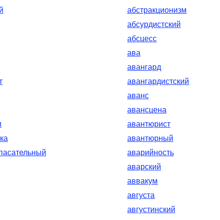
й
абстракционизм
абсурдистский
абсцесс
ава
авангард
т
авангардистский
аванс
авансцена
м
авантюрист
ка
авантюрный
пасательный
аварийность
аварский
аввакум
августа
августинский