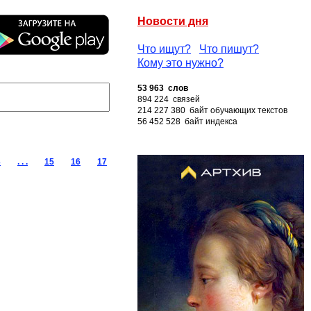
Новости дня
Что ищут?
Что пишут?
Кому это нужно?
53 963 слов
894 224 связей
214 227 380 байт обучающих текстов
56 452 528 байт индекса
3
. . .
15
16
17