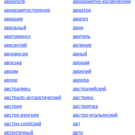
авиаполк
авиаракетно-космический
авиаракетостроение
авиатор
авиация
авигея
авильный
авин
авитаминоз
авитель
авксентий
авление
авновесие
авный
авоська
авраам
аврам
аврелий
аврор
аврора
австралиец
австралийский
австрало-антарктический
австриец
австрия
австриячка
австро-венгрия
австро-итальянский
австро-сербский
авт
автентичный
авто