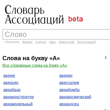
Например:
Феникс
,
Сердце
,
Цвет
,
Известный
,
Хрустальный
Слова на букву «А»
1
Все словарные слова на букву «А»
авеню
аверин
аверьян
авессалом
авиабаза
авиабомба
авиаконструктор
авиакосмический
авиамодельный
авианосец