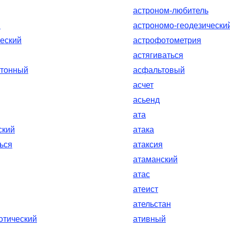
астроном-любитель
я
астрономо-геодезически
еский
астрофотометрия
астягиваться
етонный
асфальтовый
асчет
асьенд
ата
ский
атака
ься
атаксия
атаманский
атас
атеист
ательстан
отический
ативный