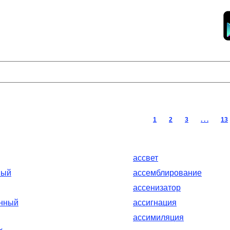
1
2
3
. . .
13
ассвет
ный
ассемблирование
ассенизатор
онный
ассигнация
ассимиляция