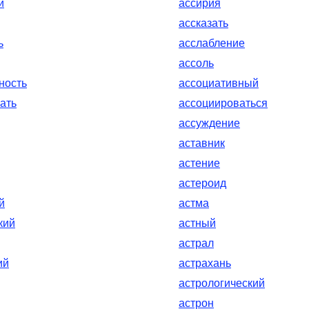
й
ассирия
ассказать
ь
асслабление
ассоль
ность
ассоциативный
ать
ассоциироваться
ассуждение
аставник
астение
астероид
й
астма
кий
астный
астрал
ий
астрахань
астрологический
астрон