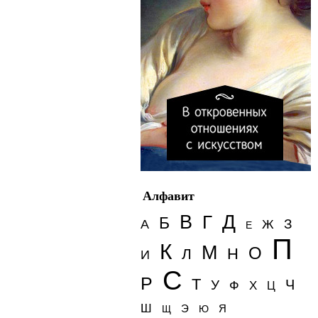
Алфавит
Д
В
Г
Б
З
А
Ж
Е
П
К
М
О
Н
Л
И
С
Р
Т
Ч
У
Ф
Х
Ц
Ш
Э
Я
Щ
Ю