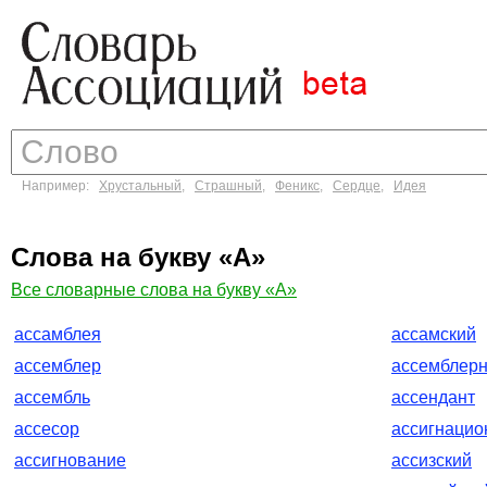
Например:
Хрустальный
,
Страшный
,
Феникс
,
Сердце
,
Идея
Слова на букву «А»
Все словарные слова на букву «А»
ассамблея
ассамский
ассемблер
ассемблер
ассембль
ассендант
ассесор
ассигнаци
ассигнование
ассизский