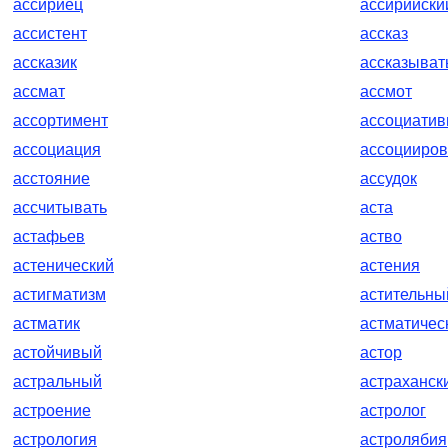
ассириец
ассирийски
ассистент
ассказ
ассказик
ассказыват
ассмат
ассмот
ассортимент
ассоциатив
ассоциация
ассоцииров
асстояние
ассудок
ассчитывать
аста
астафьев
аство
астенический
астения
астигматизм
астительны
астматик
астматичес
астойчивый
астор
астральный
астраханск
астроение
астролог
астрология
астролябия