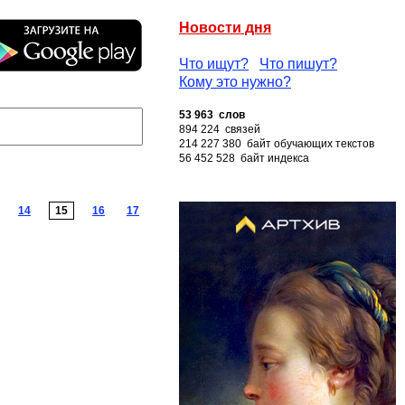
Новости дня
Что ищут?
Что пишут?
Кому это нужно?
53 963 слов
894 224 связей
214 227 380 байт обучающих текстов
56 452 528 байт индекса
14
15
16
17