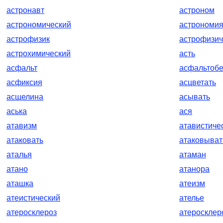
астронавт
астроном
астрономический
астрономи
астрофизик
астрофизич
астрохимический
асть
асфальт
асфальтоб
асфиксия
асцветать
асщелина
асывать
аська
ася
атавизм
атавистиче
атаковать
атаковыват
аталья
атаман
атано
атанора
аташка
атеизм
атеистический
ателье
атеросклероз
атеросклер