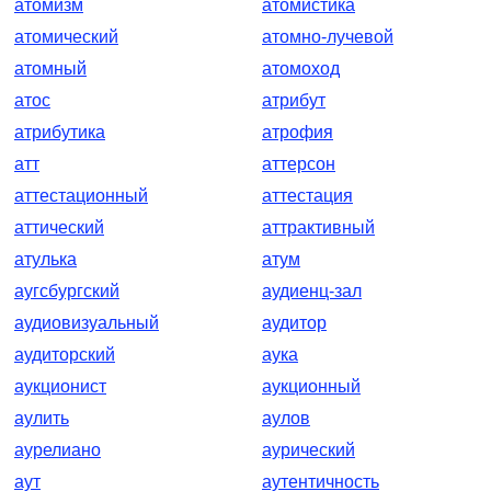
атомизм
атомистика
атомический
атомно-лучевой
атомный
атомоход
атос
атрибут
атрибутика
атрофия
атт
аттерсон
аттестационный
аттестация
аттический
аттрактивный
атулька
атум
аугсбургский
аудиенц-зал
аудиовизуальный
аудитор
аудиторский
аука
аукционист
аукционный
аулить
аулов
аурелиано
аурический
аут
аутентичность