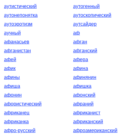
аутистический
аутогенный
аутонепонятка
аутоскопический
аутоэротизм
аутсайдер
аучный
аф
афанасьев
афган
афганистан
афганский
афей
афера
афик
афина
афины
афинянин
афиша
афишка
афонин
афонский
афористический
афраний
африканец
африканист
африканка
африканский
афро-русский
афроамериканский