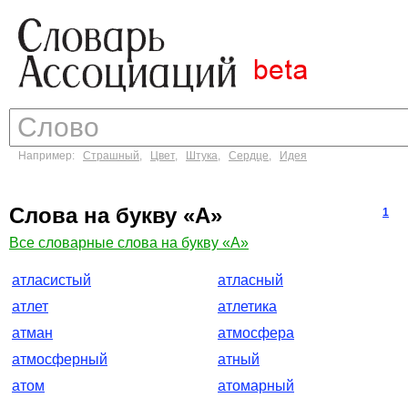
Например:
Страшный
,
Цвет
,
Штука
,
Сердце
,
Идея
Слова на букву «А»
1
Все словарные слова на букву «А»
атласистый
атласный
атлет
атлетика
атман
атмосфера
атмосферный
атный
атом
атомарный