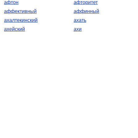
афтон
афторитет
аффективный
аффинный
ахалтекинский
ахать
ахейский
ахи