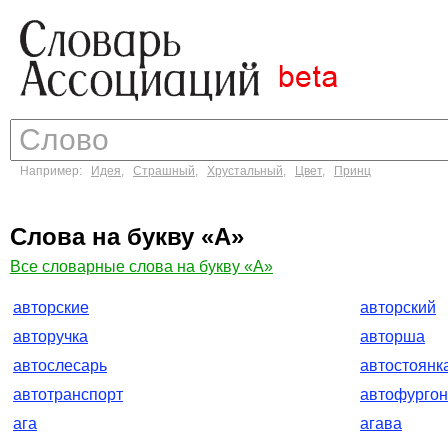
Например:
Идея
,
Страшный
,
Хрустальный
,
Цвет
,
Принц
Слова на букву «А»
Все словарные слова на букву «А»
авторские
авторский
авторучка
авторша
автослесарь
автостоянк
автотранспорт
автофургон
ага
агава