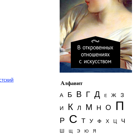
стский
Алфавит
Д
В
Г
Б
З
А
Ж
Е
П
К
М
О
Н
Л
И
С
Р
Т
Ч
У
Ф
Х
Ц
Ш
Э
Я
Щ
Ю