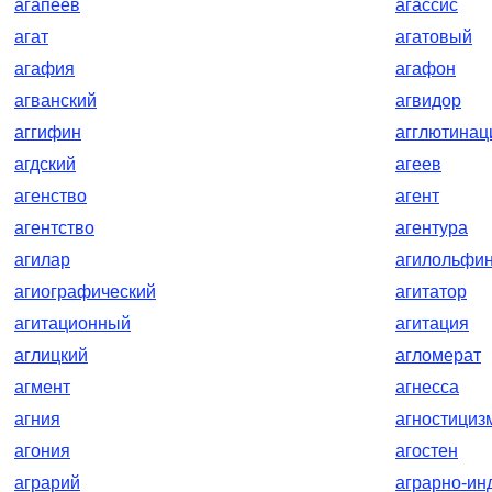
агапеев
агассис
агат
агатовый
агафия
агафон
агванский
агвидор
аггифин
агглютинац
агдский
агеев
агенство
агент
агентство
агентура
агилар
агилольфин
агиографический
агитатор
агитационный
агитация
аглицкий
агломерат
агмент
агнесса
агния
агностициз
агония
агостен
аграрий
аграрно-ин