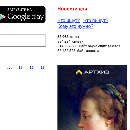
Новости дня
Что ищут?
Что пишут?
Кому это нужно?
53 963 слов
894 224 связей
214 227 380 байт обучающих текстов
56 452 528 байт индекса
5
. . .
15
16
17