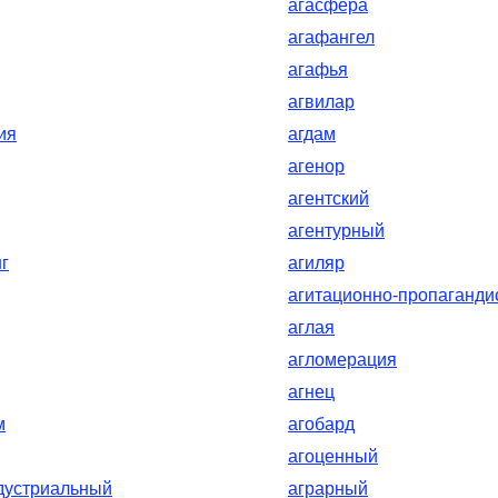
агасфера
агафангел
агафья
агвилар
ия
агдам
агенор
агентский
агентурный
г
агиляр
агитационно-пропаганди
аглая
агломерация
агнец
м
агобард
агоценный
дустриальный
аграрный