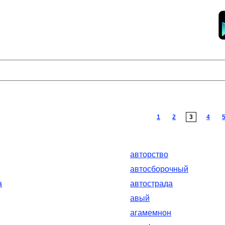
1
2
3
4
авторство
автосборочный
а
автострада
авый
агамемнон