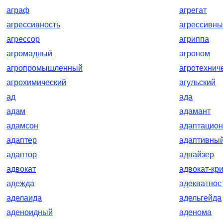
аграф
агрегат
агрессивность
агрессивн
агрессор
агриппа
агромадный
агроном
агропромышленный
агротехнич
агрохимический
агульский
ад
ада
адам
адамант
адамсон
адаптацио
адаптер
адаптивны
адаптор
адвайзер
адвокат
адвокат-кр
адежда
адекватнос
аделаида
адельгейда
аденоидный
аденома