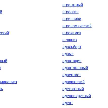
агрегатный
ый
агрессия
агриппина
агрономический
еский
агрохимик
агэшник
адальберт
адамс
нный
адаптация
й
адаптогенный
адвентист
иминалист
адвокатский
ть
адекватный
аденовирусный
адепт