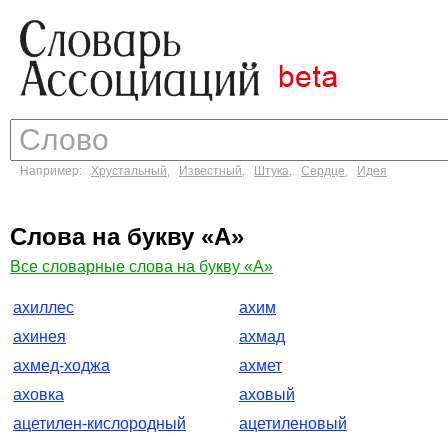
Например:
Хрустальный
,
Известный
,
Штука
,
Сердце
,
Идея
Слова на букву «А»
Все словарные слова на букву «А»
ахиллес
ахим
ахинея
ахмад
ахмед-ходжа
ахмет
аховка
аховый
ацетилен-кислородный
ацетиленовый