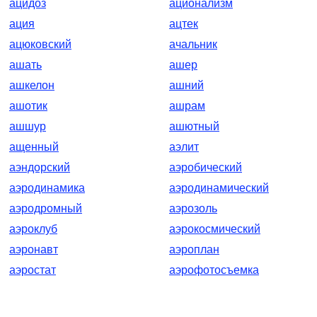
ацидоз
ационализм
ация
ацтек
ацюковский
ачальник
ашать
ашер
ашкелон
ашний
ашотик
ашрам
ашшур
ашютный
ащенный
аэлит
аэндорский
аэробический
аэродинамика
аэродинамический
аэродромный
аэрозоль
аэроклуб
аэрокосмический
аэронавт
аэроплан
аэростат
аэрофотосъемка