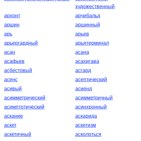
художественный
архонт
арчибальд
аршин
аршинный
арь
арьев
арьергардный
арьятерминал
асан
асана
асафьев
асахигава
асбестовый
асгард
асенс
асептический
асивый
асиенд
асимметрический
асимметричный
асимптотический
асинхронный
аскание
аскарида
аскет
аскетизм
аскетичный
асколоться