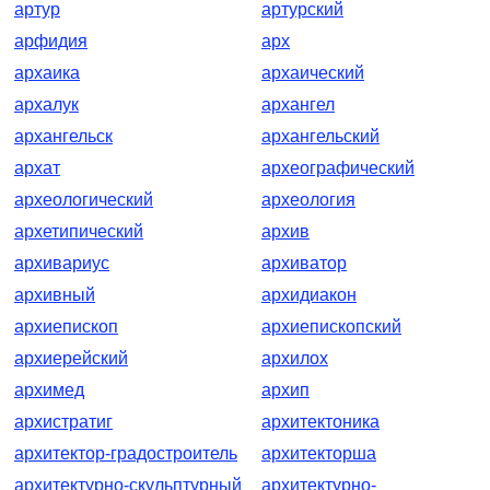
артур
артурский
арфидия
арх
архаика
архаический
архалук
архангел
архангельск
архангельский
архат
археографический
археологический
археология
архетипический
архив
архивариус
архиватор
архивный
архидиакон
архиепископ
архиепископский
архиерейский
архилох
архимед
архип
архистратиг
архитектоника
архитектор-градостроитель
архитекторша
архитектурно-скульптурный
архитектурно-