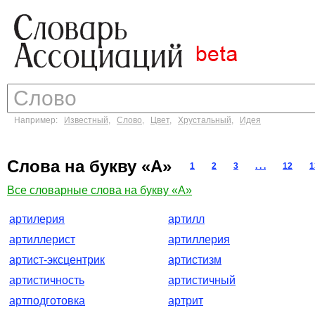
Например:
Известный
,
Слово
,
Цвет
,
Хрустальный
,
Идея
Слова на букву «А»
1
2
3
. . .
12
1
Все словарные слова на букву «А»
артилерия
артилл
артиллерист
артиллерия
артист-эксцентрик
артистизм
артистичность
артистичный
артподготовка
артрит