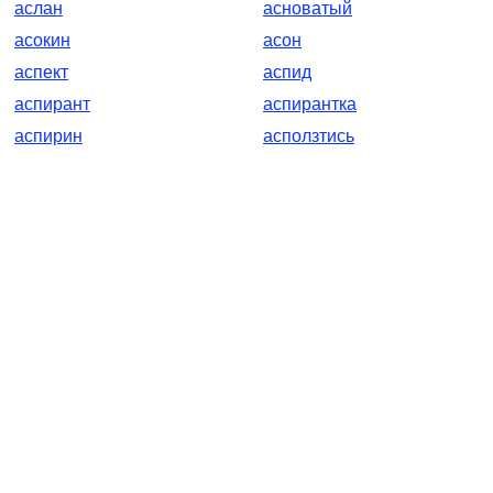
аслан
асноватый
асокин
асон
аспект
аспид
аспирант
аспирантка
аспирин
асползтись