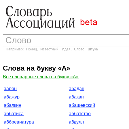
Например:
Принц
,
Известный
,
Идея
,
Слово
,
Штука
Слова на букву «А»
Все словарные слова на букву «А»
аарон
абадан
абажур
абакан
абалкин
абашевский
аббатиса
аббатство
аббревиатура
абдулл