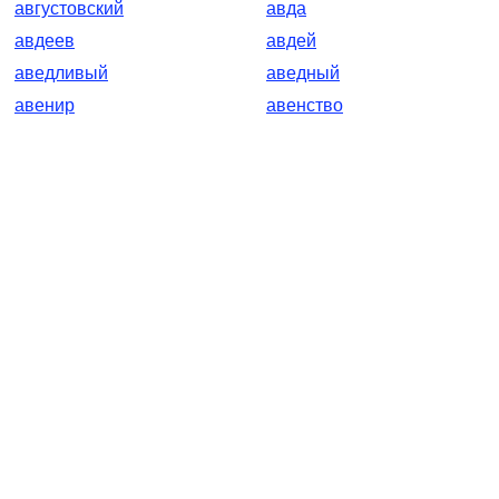
августовский
авда
авдеев
авдей
аведливый
аведный
авенир
авенство