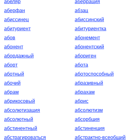
абеляр
аберрация
аберфан
абзац
абиссинец
абиссинский
абитуриент
абитуриентка
абов
абонемент
абонент
абонентский
абордажный
абориген
аборт
абота
аботный
аботоспособный
абочий
абразивный
абрам
абрахам
абрикосовый
абрис
абсолютизация
абсолютизм
абсолютный
абсорбция
абстинентный
абстиненция
абстрагироваться
абстрактно-всеобщий