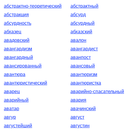
абстрактно-теоретический
абстрактный
абстракция
абсурд
абсурдность
абсурдный
абхазец
абхазский
авадовский
авалон
авангардизм
авангардист
авангардный
аванпост
авансированный
авансовый
авантюра
авантюризм
авантюристический
авантюристка
аварец
аварийно-спасательный
аварийный
авария
аватар
авачинский
авгур
август
августейший
августин