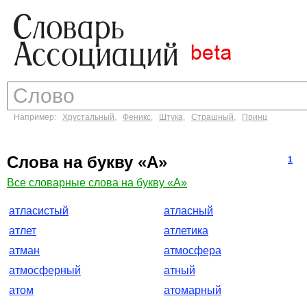
Например:
Хрустальный
,
Феникс
,
Штука
,
Страшный
,
Принц
Слова на букву «А»
1
Все словарные слова на букву «А»
атласистый
атласный
атлет
атлетика
атман
атмосфера
атмосферный
атный
атом
атомарный