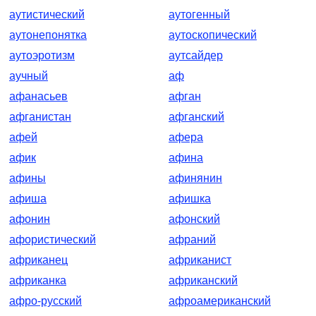
аутистический
аутогенный
аутонепонятка
аутоскопический
аутоэротизм
аутсайдер
аучный
аф
афанасьев
афган
афганистан
афганский
афей
афера
афик
афина
афины
афинянин
афиша
афишка
афонин
афонский
афористический
афраний
африканец
африканист
африканка
африканский
афро-русский
афроамериканский