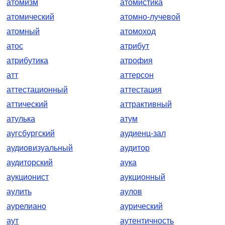
атомизм
атомистика
атомический
атомно-лучевой
атомный
атомоход
атос
атрибут
атрибутика
атрофия
атт
аттерсон
аттестационный
аттестация
аттический
аттрактивный
атулька
атум
аугсбургский
аудиенц-зал
аудиовизуальный
аудитор
аудиторский
аука
аукционист
аукционный
аулить
аулов
аурелиано
аурический
аут
аутентичность