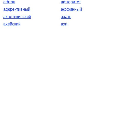
афтон
афторитет
аффективный
аффинный
ахалтекинский
ахать
ахейский
ахи