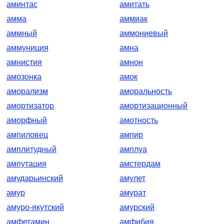
аминтас
амитать
амма
аммиак
аммный
аммониевый
аммуниция
амна
амнистия
амнон
амозонка
амок
аморализм
аморальность
амортизатор
амортизационный
аморфный
амотность
ампиловец
ампир
амплитудный
амплуа
ампутация
амстердам
амударьинский
амулет
амур
амурат
амуро-якутский
амурский
амфетамин
амфибия