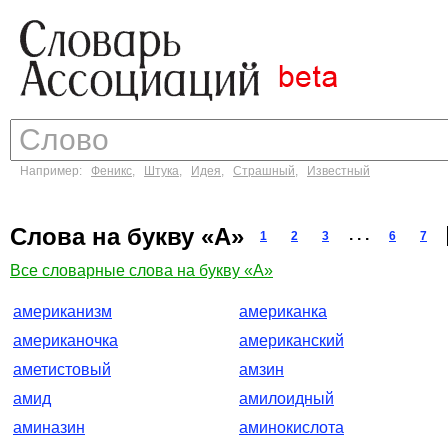
Например:
Феникс
,
Штука
,
Идея
,
Страшный
,
Известный
Слова на букву «А»
. . .
1
2
3
6
7
Все словарные слова на букву «А»
американизм
американка
американочка
американский
аметистовый
амзин
амид
амилоидный
аминазин
аминокислота