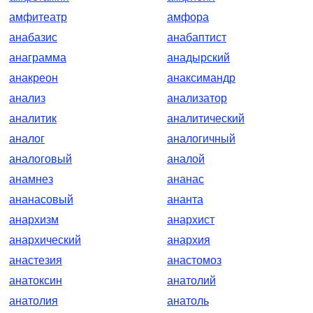
амфитеатр
амфора
анабазис
анабаптист
анаграмма
анадырский
анакреон
анаксимандр
анализ
анализатор
аналитик
аналитический
аналог
аналогичный
аналоговый
аналой
анамнез
ананас
ананасовый
ананта
анархизм
анархист
анархический
анархия
анастезия
анастомоз
анатоксин
анатолий
анатолия
анатоль