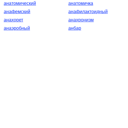
анатомический
анатомичка
анафемский
анафилактоидный
анахорет
анахронизм
анаэробный
анбар