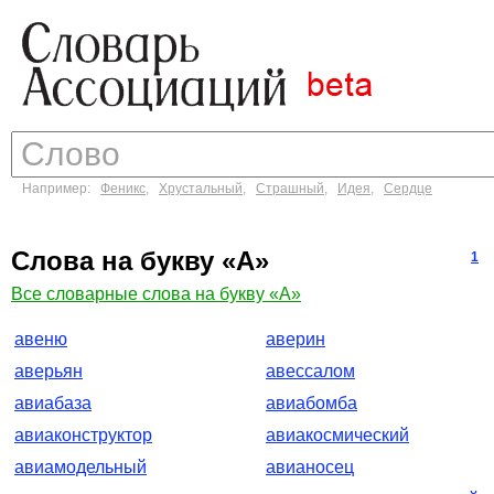
Например:
Феникс
,
Хрустальный
,
Страшный
,
Идея
,
Сердце
Слова на букву «А»
1
Все словарные слова на букву «А»
авеню
аверин
аверьян
авессалом
авиабаза
авиабомба
авиаконструктор
авиакосмический
авиамодельный
авианосец