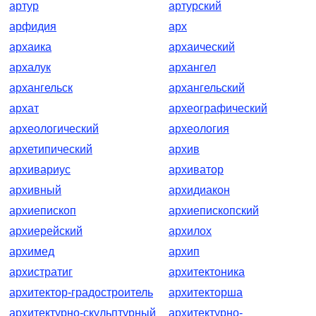
артур
артурский
арфидия
арх
архаика
архаический
архалук
архангел
архангельск
архангельский
архат
археографический
археологический
археология
архетипический
архив
архивариус
архиватор
архивный
архидиакон
архиепископ
архиепископский
архиерейский
архилох
архимед
архип
архистратиг
архитектоника
архитектор-градостроитель
архитекторша
архитектурно-скульптурный
архитектурно-