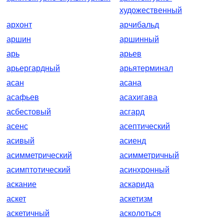
художественный
архонт
арчибальд
аршин
аршинный
арь
арьев
арьергардный
арьятерминал
асан
асана
асафьев
асахигава
асбестовый
асгард
асенс
асептический
асивый
асиенд
асимметрический
асимметричный
асимптотический
асинхронный
аскание
аскарида
аскет
аскетизм
аскетичный
асколоться