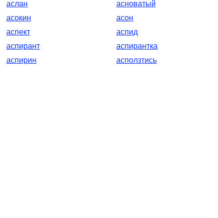
аслан
асноватый
асокин
асон
аспект
аспид
аспирант
аспирантка
аспирин
асползтись