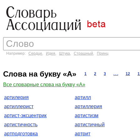
Например:
Сердце
,
Идея
,
Штука
,
Страшный
,
Принц
Слова на букву «А»
1
2
3
. . .
12
1
Все словарные слова на букву «А»
артилерия
артилл
артиллерист
артиллерия
артист-эксцентрик
артистизм
артистичность
артистичный
артподготовка
артрит