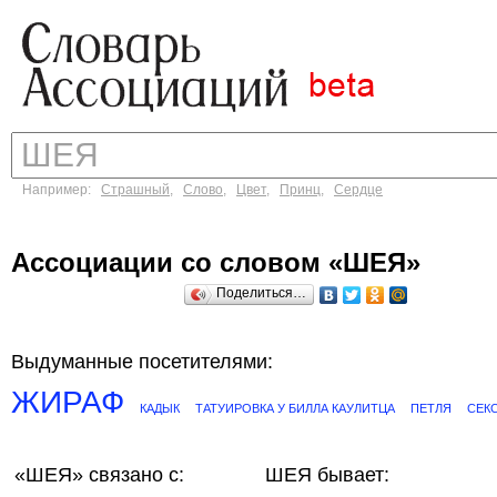
Например:
Страшный
,
Слово
,
Цвет
,
Принц
,
Сердце
Ассоциации со словом «ШЕЯ»
Поделиться…
Выдуманные посетителями:
ЖИРАФ
КАДЫК
ТАТУИРОВКА У БИЛЛА КАУЛИТЦА
ПЕТЛЯ
СЕК
«ШЕЯ»
связано с:
ШЕЯ бывает: