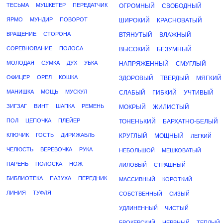
ТЕСЬМА
МУШКЕТЕР
ПЕРЕДАТЧИК
ОГРОМНЫЙ
СВОБОДНЫЙ
ЯРМО
МУНДИР
ПОВОРОТ
ШИРОКИЙ
КРАСНОВАТЫЙ
ВРАЩЕНИЕ
СТОРОНА
ВТЯНУТЫЙ
ВЛАЖНЫЙ
СОРЕВНОВАНИЕ
ПОЛОСА
ВЫСОКИЙ
БЕЗУМНЫЙ
МОЛОДАЯ
СУМКА
ДУХ
УБКА
НАПРЯЖЕННЫЙ
СМУГЛЫЙ
ОФИЦЕР
ОРЕЛ
КОШКА
ЗДОРОВЫЙ
ТВЕРДЫЙ
МЯГКИЙ
МАНИШКА
МОЩЬ
МУСКУЛ
СЛАБЫЙ
ГИБКИЙ
УЧТИВЫЙ
ЗИГЗАГ
ВИНТ
ШАПКА
РЕМЕНЬ
МОКРЫЙ
ЖИЛИСТЫЙ
ПОЛ
ЦЕПОЧКА
ПЛЕЙЕР
ТОНЕНЬКИЙ
БАРХАТНО-БЕЛЫЙ
КЛЮЧИК
ГОСТЬ
ДИРИЖАБЛЬ
КРУГЛЫЙ
МОЩНЫЙ
ЛЕГКИЙ
ЧЕЛЮСТЬ
ВЕРЕВОЧКА
РУКА
НЕБОЛЬШОЙ
МЕШКОВАТЫЙ
ПАРЕНЬ
ПОЛОСКА
НОЖ
ЛИЛОВЫЙ
СТРАШНЫЙ
БИБЛИОТЕКА
ПАЗУХА
ПЕРЕДНИК
МАССИВНЫЙ
КОРОТКИЙ
ЛИНИЯ
ТУФЛЯ
СОБСТВЕННЫЙ
СИЗЫЙ
УДЛИНЕННЫЙ
ЧИСТЫЙ
БРОКЕРСКИЙ
НЕРВНЫЙ
ТЕПЛЫЙ