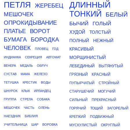
ПЕТЛЯ
ДЛИННЫЙ
ЖЕРЕБЕЦ
ТОНКИЙ
МЕШОЧЕК
БЕЛЫЙ
ОПРОКИДЫВАНИЕ
БЫЧИЙ
ГОЛЫЙ
ПЛАТЬЕ
ВОРОТ
ХУДОЙ
ТОЛСТЫЙ
БУМАГА
БОРОДКА
ПОЛНЫЙ
НЕЖНЫЙ
ЧЕЛОВЕК
КРАСИВЫЙ
ПЛОВЕЦ
ГОД
МОРЩИНИСТЫЙ
ИНДИАНКА
СЕКРЕЦИЯ
АВТОМАТ
ЛЕБЕДИНЫЙ
ВЕНЕРА
МЕДАЛЬ
ОБРУЧ
ВЫТЯНУТЫЙ
СУСТАВ
МАМА
ЖЕЛЕЗО
ГРЯЗНЫЙ
КРАСНЫЙ
ТЕТУШКА
КРЕСТИК
ВОДЫ
ПУПЫРЧАТЫЙ
СТРОЙНЫЙ
ШНУРОК
КЛЫК
ИРЛАНДЕЦ
СТАРУШЕЧИЙ
МОГУЧИЙ
ГРУППА
СТРЕЛА
СОБАКА
СИЛЬНЫЙ
ПРЕКРАСНЫЙ
МЕШОЧЕК
ЧАСТЬ
ОЛЕНЬ
ГОРЯЧИЙ
ТОЩИЙ
ЗАГОРЕЛЫЙ
НАЕЗДНИК
БИБЛИЯ
КРЕПКИЙ
ПОДВИЖНЫЙ
УЧИТЕЛЬНИЦА
ШАР
ВОРОВКА
МУСКУЛИСТЫЙ
ОКРУГЛЫЙ