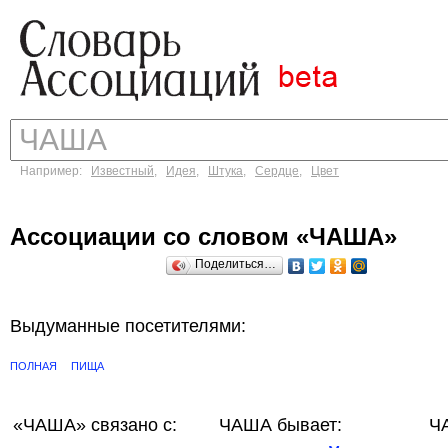
Например:
Известный
,
Идея
,
Штука
,
Сердце
,
Цвет
Ассоциации со словом «ЧАША»
Поделиться…
Выдуманные посетителями:
ПОЛНАЯ
ПИЩА
«ЧАША»
связано с:
ЧАША бывает:
Ч