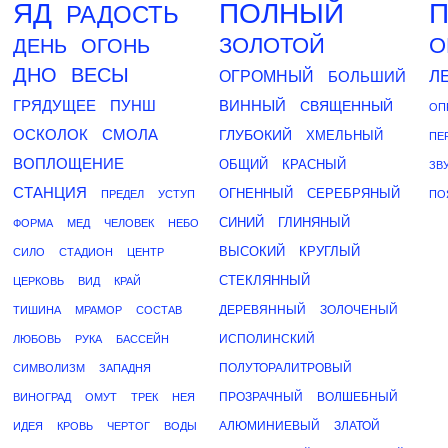
ЯД
ПОЛНЫЙ
РАДОСТЬ
ЗОЛОТОЙ
О
ДЕНЬ
ОГОНЬ
ДНО
ВЕСЫ
Л
ОГРОМНЫЙ
БОЛЬШИЙ
ГРЯДУЩЕЕ
ПУНШ
ВИННЫЙ
СВЯЩЕННЫЙ
ОП
ОСКОЛОК
СМОЛА
ГЛУБОКИЙ
ХМЕЛЬНЫЙ
ПЕ
ВОПЛОЩЕНИЕ
ОБЩИЙ
КРАСНЫЙ
ЗВ
СТАНЦИЯ
ОГНЕННЫЙ
СЕРЕБРЯНЫЙ
ПРЕДЕЛ
УСТУП
ПО
СИНИЙ
ГЛИНЯНЫЙ
ФОРМА
МЕД
ЧЕЛОВЕК
НЕБО
ВЫСОКИЙ
КРУГЛЫЙ
СИЛО
СТАДИОН
ЦЕНТР
СТЕКЛЯННЫЙ
ЦЕРКОВЬ
ВИД
КРАЙ
ДЕРЕВЯННЫЙ
ЗОЛОЧЕНЫЙ
ТИШИНА
МРАМОР
СОСТАВ
ИСПОЛИНСКИЙ
ЛЮБОВЬ
РУКА
БАССЕЙН
ПОЛУТОРАЛИТРОВЫЙ
СИМВОЛИЗМ
ЗАПАДНЯ
ПРОЗРАЧНЫЙ
ВОЛШЕБНЫЙ
ВИНОГРАД
ОМУТ
ТРЕК
НЕЯ
АЛЮМИНИЕВЫЙ
ЗЛАТОЙ
ИДЕЯ
КРОВЬ
ЧЕРТОГ
ВОДЫ