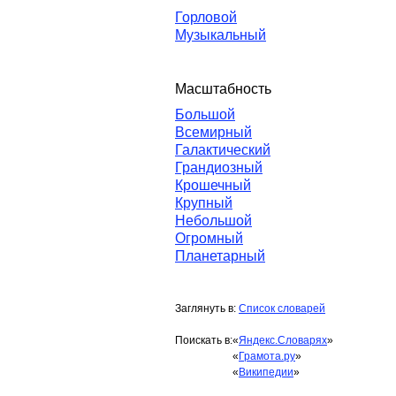
Горловой
Музыкальный
Масштабность
Большой
Всемирный
Галактический
Грандиозный
Крошечный
Крупный
Небольшой
Огромный
Планетарный
Заглянуть в:
Список словарей
Поискать в:
«
Яндекс.Словарях
»
«
Грамота.ру
»
«
Википедии
»