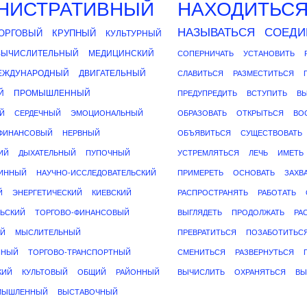
НИСТРАТИВНЫЙ
НАХОДИТЬС
НАЗЫВАТЬСЯ
СОЕДИ
ОРГОВЫЙ
КРУПНЫЙ
КУЛЬТУРНЫЙ
ВЫЧИСЛИТЕЛЬНЫЙ
МЕДИЦИНСКИЙ
СОПЕРНИЧАТЬ
УСТАНОВИТЬ
ЕЖДУНАРОДНЫЙ
ДВИГАТЕЛЬНЫЙ
СЛАВИТЬСЯ
РАЗМЕСТИТЬСЯ
Й
ПРОМЫШЛЕННЫЙ
ПРЕДУПРЕДИТЬ
ВСТУПИТЬ
В
Й
СЕРДЕЧНЫЙ
ЭМОЦИОНАЛЬНЫЙ
ОБРАЗОВАТЬ
ОТКРЫТЬСЯ
ВО
ФИНАНСОВЫЙ
НЕРВНЫЙ
ОБЪЯВИТЬСЯ
СУЩЕСТВОВАТЬ
ИЙ
ДЫХАТЕЛЬНЫЙ
ПУПОЧНЫЙ
УСТРЕМЛЯТЬСЯ
ЛЕЧЬ
ИМЕТЬ
ИННЫЙ
НАУЧНО-ИССЛЕДОВАТЕЛЬСКИЙ
ПРИМЕРЕТЬ
ОСНОВАТЬ
ЗАХВ
Й
ЭНЕРГЕТИЧЕСКИЙ
КИЕВСКИЙ
РАСПРОСТРАНЯТЬ
РАБОТАТЬ
ЛЬСКИЙ
ТОРГОВО-ФИНАНСОВЫЙ
ВЫГЛЯДЕТЬ
ПРОДОЛЖАТЬ
РА
ИЙ
МЫСЛИТЕЛЬНЫЙ
ПРЕВРАТИТЬСЯ
ПОЗАБОТИТЬС
ННЫЙ
ТОРГОВО-ТРАНСПОРТНЫЙ
СМЕНИТЬСЯ
РАЗВЕРНУТЬСЯ
КИЙ
КУЛЬТОВЫЙ
ОБЩИЙ
РАЙОННЫЙ
ВЫЧИСЛИТЬ
ОХРАНЯТЬСЯ
ВЫ
МЫШЛЕННЫЙ
ВЫСТАВОЧНЫЙ