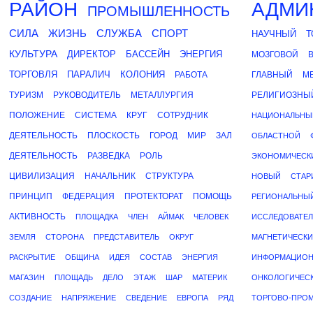
РАЙОН
АДМИ
ПРОМЫШЛЕННОСТЬ
СИЛА
ЖИЗНЬ
СЛУЖБА
СПОРТ
НАУЧНЫЙ
Т
КУЛЬТУРА
ДИРЕКТОР
БАССЕЙН
ЭНЕРГИЯ
МОЗГОВОЙ
ТОРГОВЛЯ
ПАРАЛИЧ
КОЛОНИЯ
РАБОТА
ГЛАВНЫЙ
М
ТУРИЗМ
РУКОВОДИТЕЛЬ
МЕТАЛЛУРГИЯ
РЕЛИГИОЗНЫ
ПОЛОЖЕНИЕ
СИСТЕМА
КРУГ
СОТРУДНИК
НАЦИОНАЛЬНЫ
ДЕЯТЕЛЬНОСТЬ
ПЛОСКОСТЬ
ГОРОД
МИР
ЗАЛ
ОБЛАСТНОЙ
ДЕЯТЕЛЬНОСТЬ
РАЗВЕДКА
РОЛЬ
ЭКОНОМИЧЕСК
ЦИВИЛИЗАЦИЯ
НАЧАЛЬНИК
СТРУКТУРА
НОВЫЙ
СТАР
ПРИНЦИП
ФЕДЕРАЦИЯ
ПРОТЕКТОРАТ
ПОМОЩЬ
РЕГИОНАЛЬНЫ
АКТИВНОСТЬ
ПЛОЩАДКА
ЧЛЕН
АЙМАК
ЧЕЛОВЕК
ИССЛЕДОВАТЕ
ЗЕМЛЯ
СТОРОНА
ПРЕДСТАВИТЕЛЬ
ОКРУГ
МАГНЕТИЧЕСК
РАСКРЫТИЕ
ОБЩИНА
ИДЕЯ
СОСТАВ
ЭНЕРГИЯ
ИНФОРМАЦИО
МАГАЗИН
ПЛОЩАДЬ
ДЕЛО
ЭТАЖ
ШАР
МАТЕРИК
ОНКОЛОГИЧЕС
СОЗДАНИЕ
НАПРЯЖЕНИЕ
СВЕДЕНИЕ
ЕВРОПА
РЯД
ТОРГОВО-ПРО