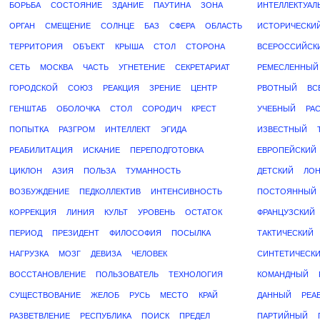
БОРЬБА
СОСТОЯНИЕ
ЗДАНИЕ
ПАУТИНА
ЗОНА
ИНТЕЛЛЕКТУАЛ
ОРГАН
СМЕЩЕНИЕ
СОЛНЦЕ
БАЗ
СФЕРА
ОБЛАСТЬ
ИСТОРИЧЕСКИ
ТЕРРИТОРИЯ
ОБЪЕКТ
КРЫША
СТОЛ
СТОРОНА
ВСЕРОССИЙСК
СЕТЬ
МОСКВА
ЧАСТЬ
УГНЕТЕНИЕ
СЕКРЕТАРИАТ
РЕМЕСЛЕННЫЙ
ГОРОДСКОЙ
СОЮЗ
РЕАКЦИЯ
ЗРЕНИЕ
ЦЕНТР
РВОТНЫЙ
ВС
ГЕНШТАБ
ОБОЛОЧКА
СТОЛ
СОРОДИЧ
КРЕСТ
УЧЕБНЫЙ
РА
ПОПЫТКА
РАЗГРОМ
ИНТЕЛЛЕКТ
ЭГИДА
ИЗВЕСТНЫЙ
РЕАБИЛИТАЦИЯ
ИСКАНИЕ
ПЕРЕПОДГОТОВКА
ЕВРОПЕЙСКИЙ
ЦИКЛОН
АЗИЯ
ПОЛЬЗА
ТУМАННОСТЬ
ДЕТСКИЙ
ЛО
ВОЗБУЖДЕНИЕ
ПЕДКОЛЛЕКТИВ
ИНТЕНСИВНОСТЬ
ПОСТОЯННЫЙ
КОРРЕКЦИЯ
ЛИНИЯ
КУЛЬТ
УРОВЕНЬ
ОСТАТОК
ФРАНЦУЗСКИЙ
ПЕРИОД
ПРЕЗИДЕНТ
ФИЛОСОФИЯ
ПОСЫЛКА
ТАКТИЧЕСКИЙ
НАГРУЗКА
МОЗГ
ДЕВИЗА
ЧЕЛОВЕК
СИНТЕТИЧЕСК
ВОССТАНОВЛЕНИЕ
ПОЛЬЗОВАТЕЛЬ
ТЕХНОЛОГИЯ
КОМАНДНЫЙ
СУЩЕСТВОВАНИЕ
ЖЕЛОБ
РУСЬ
МЕСТО
КРАЙ
ДАННЫЙ
РЕА
РАЗВЕТВЛЕНИЕ
РЕСПУБЛИКА
ПОИСК
ПРЕДЕЛ
ПАРТИЙНЫЙ