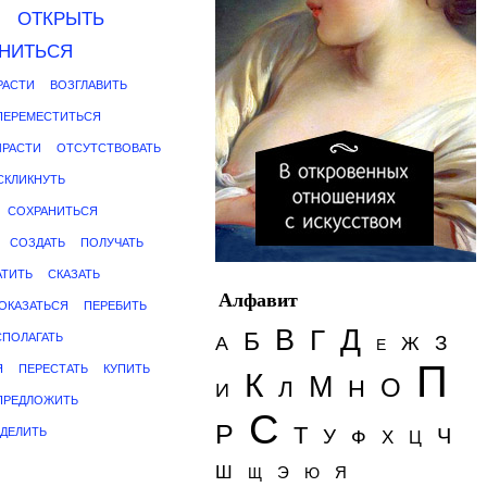
Я
ОТКРЫТЬ
НИТЬСЯ
РАСТИ
ВОЗГЛАВИТЬ
ПЕРЕМЕСТИТЬСЯ
ЫРАСТИ
ОТСУТСТВОВАТЬ
СКЛИКНУТЬ
СОХРАНИТЬСЯ
СОЗДАТЬ
ПОЛУЧАТЬ
АТИТЬ
СКАЗАТЬ
Алфавит
ОКАЗАТЬСЯ
ПЕРЕБИТЬ
Д
В
Г
Б
СПОЛАГАТЬ
З
А
Ж
Е
П
Я
ПЕРЕСТАТЬ
КУПИТЬ
К
М
О
Н
Л
И
ПРЕДЛОЖИТЬ
С
Р
Т
Ч
ДЕЛИТЬ
У
Ф
Х
Ц
Ш
Э
Я
Щ
Ю