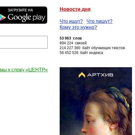
Новости дня
Что ищут?
Что пишут?
Кому это нужно?
53 963 слов
894 224 связей
214 227 380 байт обучающих текстов
56 452 528 байт индекса
мы к слову «ЦЕНТР»