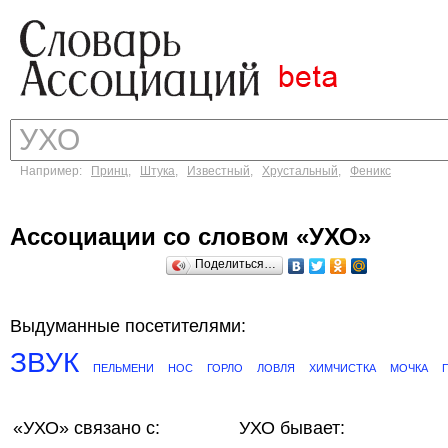
Например:
Принц
,
Штука
,
Известный
,
Хрустальный
,
Феникс
Ассоциации со словом «УХО»
Поделиться…
Выдуманные посетителями:
ЗВУК
ПЕЛЬМЕНИ
НОС
ГОРЛО
ЛОВЛЯ
ХИМЧИСТКА
МОЧКА
«УХО»
связано с:
УХО бывает: